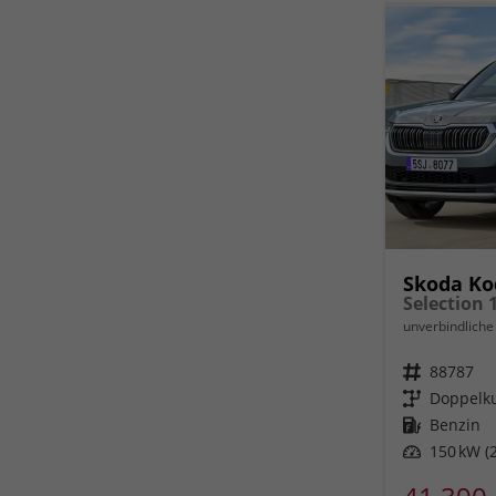
Skoda Ko
unverbindliche 
Fahrzeugnr.
88787
Getriebe
Doppelku
Kraftstoff
Benzin
Leistung
150 kW (2