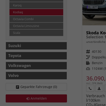
Karoq
Kodiaq
Octavia Combi
Octavia Limousine
Skoda Ko
Scala
unverbindliche 
Suzuki
Fahrzeugnr.
40130
Toyota
Getriebe
Doppelku
Kraftstoff
Benzin
Volkswagen
Leistung
110 kW (1
Volvo
36.090,
incl. 19% MwSt.
Geparkte Fahrzeuge (
0
)
Rückruf
PDF-
Verbrauch 
anfordern
Datei
Anmelden
l/100km
Fahr
CO
-Klasse
druc
2