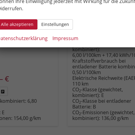
önnen Ihre Einwilligung jederzeit mit Wirkung für die Zukunf
Kraftstoff
Benzin
iderrufen.
50 PS)
Leistung
150 kW (204 PS)
40.290,– €
Alle akzeptieren
Einstellungen
incl. 19% MwSt.
atenschutzerklärung
Impressum
Rückruf
PDF-
Fahrzeug
Energieverbrauch (gewichte
anfordern
Datei,
drucken,
kombiniert):
Fahrzeugexposé
parken
6,00 l/100km + 17,40 kWh/
drucken
oder
Kraftstoffverbrauch bei
vergleichen
entladener Batterie kombini
0,50 l/100km
– €
Elektrische Reichweite (EAER
110 km
CO
-Klasse (gewichtet,
2
kombiniert):
E
Fahrzeug
kombiniert:
6,80
CO
-Klasse bei entladener
,
drucken,
2
Batterie:
B
zeugexposé
parken
:
E
CO
-Emissionen (gewichtet,
ken
oder
2
ionen:
154,00 g/km
kombiniert):
136,00 g/km
vergleichen