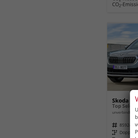
CO
-Emiss
2
Skoda Ko
U
unverbindliche 
b
v
Fahrzeugnr.
85924
P
Getriebe
Doppelku