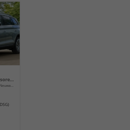
Sportline 19" Alu, Parksensoren v/h, Rückfahrkamera, 3-Zonen-Climatronic, Sitzheizung, Side Assist, Tempomat, Infotainment 10" + Smartlink, Virtual Cockpit, 13" Navi, M-Lederlenkrad, LED-Scheinwerfer, Dachreling uvm.
Neuwagen
(DSG)