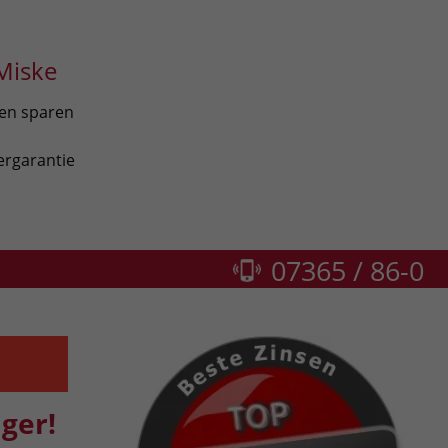
Miske
len sparen
ergarantie
07365 / 86-0
ger!