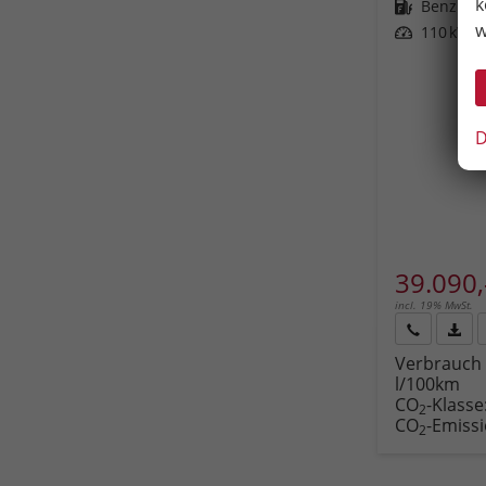
k
Kraftstoff
Benzin
w
Leistung
110 kW (1
D
39.090,
incl. 19% MwSt.
Rückruf
PDF-
Verbrauch 
anfordern
Datei
l/100km
Fahr
CO
-Klasse
druc
2
CO
-Emiss
2