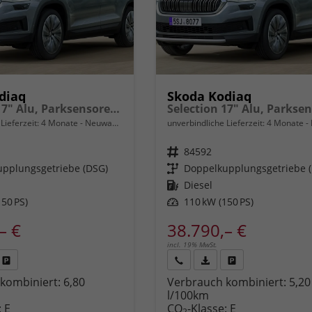
diaq
Skoda Kodiaq
Selection 17" Alu, Parksensoren v/h, Rückfahrkamera, 3-Zonen-Climatronic, Sunset, Sitzheizung, Side Assist, Fernlicht-Assist, Tempomat, Infotainment 10" + Smartlink, Virtual Cockpit, M-Lederlenkrad, LED-Scheinwerfer, Dachreling uvm.
Lieferzeit:
4 Monate
Neuwagen
unverbindliche Lieferzeit:
4 Monate
Fahrzeugnr.
84592
pplungsgetriebe (DSG)
Getriebe
Doppelkupplungsgetriebe 
Kraftstoff
Diesel
50 PS)
Leistung
110 kW (150 PS)
– €
38.790,– €
incl. 19% MwSt.
Fahrzeug
Rückruf
PDF-
Fahrzeug
kombiniert:
6,80
Verbrauch kombiniert:
5,20
,
drucken,
anfordern
Datei,
drucken,
l/100km
zeugexposé
parken
Fahrzeugexposé
parken
:
E
CO
-Klasse:
E
ken
oder
drucken
oder
2