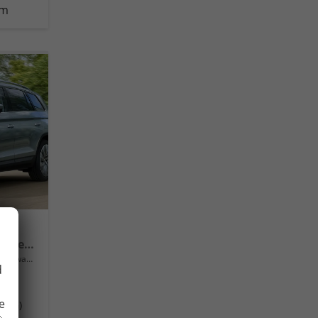
km
Selection 17" Alu, Parksensoren v/h, Rückfahrkamera, 3-Zonen-Climatronic, SunSet, Sitzheizung, Side Assist, Fernlicht-Assist, Tempomat, Infotainment 10" + Smartlink, Virtual Cockpit, M-Lederlenkrad, LED-Scheinwerfer, Dachreling uvm.
Neuwagen
d
e
(DSG)