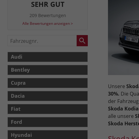
SEHR GUT
209 Bewertungen
Alle Bewertungen anzeigen >
Fahrzeugnr.
Audi
Bentley
Cupra
Unsere
Skoda
30%.
Die Qual
Dacia
der Fahrzeug
Skoda Kodia
Fiat
alle unsere
S
Ford
Skoda Herste
Hyundai
Skoda Ko