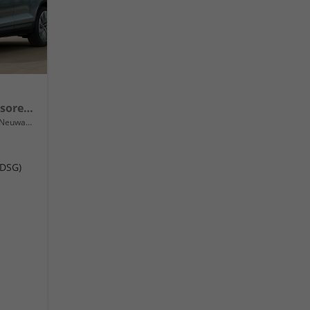
Selection 17" Alu, Parksensoren v/h, Rückfahrkamera, 3-Zonen-Climatronic, SunSet, Sitzheizung, Side Assist, Fernlicht-Assist, Tempomat, Infotainment 10" + Smartlink, Virtual Cockpit, M-Lederlenkrad, LED-Scheinwerfer, Dachreling uvm.
Neuwagen
(DSG)