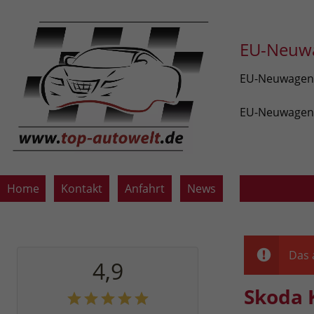
EU-Neuwa
EU-Neuwagen v
EU-Neuwagen z
Home
Kontakt
Anfahrt
News
Das 
4,9
Skoda 