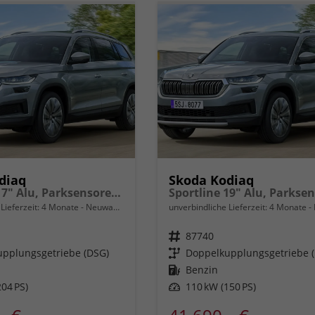
diaq
Skoda Kodiaq
Selection 17" Alu, Parksensoren v/h, Rückfahrkamera, 3-Zonen-Climatronic, SunSet, Sitzheizung, Side Assist, Fernlicht-Assist, Tempomat, Infotainment 10" + Smartlink, Virtual Cockpit, M-Lederlenkrad, LED-Scheinwerfer, Dachreling uvm.
Lieferzeit:
4 Monate
Neuwagen
unverbindliche Lieferzeit:
4 Monate
Fahrzeugnr.
87740
pplungsgetriebe (DSG)
Getriebe
Doppelkupplungsgetriebe 
Kraftstoff
Benzin
04 PS)
Leistung
110 kW (150 PS)