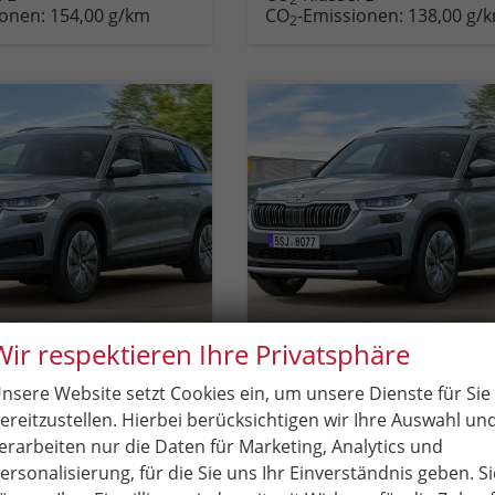
ionen:
154,00 g/km
CO
-Emissionen:
138,00 g/
vergleichen
vergleichen
2
Wir respektieren Ihre Privatsphäre
diaq
Skoda Kodiaq
Top Selection 17" Alu, Parksensoren v/h, Rückfahrkamera, 3-Zonen-Climatronic, Sunset, Sitzheizung, Side Assist, Fernlicht-Assist, Tempomat, Infotainment 10" + Smartlink, Virtual Cockpit, 13" Navi,, M-Lederlenkrad, LED-Scheinwerfer, Dachreling uvm.
nsere Website setzt Cookies ein, um unsere Dienste für Sie
Lieferzeit:
4 Monate
Neuwagen
unverbindliche Lieferzeit:
4 Monate
ereitzustellen. Hierbei berücksichtigen wir Ihre Auswahl un
erarbeiten nur die Daten für Marketing, Analytics und
Fahrzeugnr.
84591
ersonalisierung, für die Sie uns Ihr Einverständnis geben. Si
pplungsgetriebe (DSG)
Getriebe
Doppelkupplungsgetriebe 