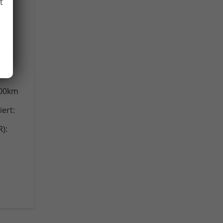
t
t,
100km
ert:
):