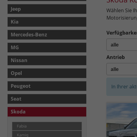
Jeep
Wählen Sie I
Motorisierung
Kia
Verfügbarkei
Mercedes-Benz
MG
Antrieb
Nissan
Opel
Peugeot
In Ihrer ak
Seat
Skoda
Fabia
Kamiq