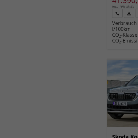
41.390,
incl. 19% MwSt.
Rückruf
PDF-
Verbrauch 
anfordern
Datei
l/100km
Fahr
CO
-Klasse
druc
2
CO
-Emiss
2
Skoda Ko