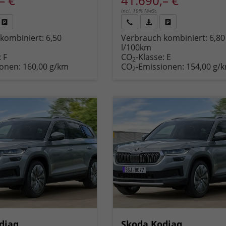
– €
41.690,– €
incl. 19% MwSt.
Fahrzeug
Rückruf
PDF-
Fahrzeug
kombiniert:
6,50
Verbrauch kombiniert:
6,80
,
drucken,
anfordern
Datei,
drucken,
l/100km
zeugexposé
parken
Fahrzeugexposé
parken
:
F
CO
-Klasse:
E
ken
oder
drucken
oder
2
ionen:
160,00 g/km
CO
-Emissionen:
154,00 g/
vergleichen
vergleichen
2
diaq
Skoda Kodiaq