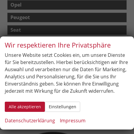
Opel
Peugeot
Seat
Skoda
Wir respektieren Ihre Privatsphäre
Unsere Website setzt Cookies ein, um unsere Dienste
Suzuki
für Sie bereitzustellen. Hierbei berücksichtigen wir Ihre
Toyota
Auswahl und verarbeiten nur die Daten für Marketing,
Analytics und Personalisierung, für die Sie uns Ihr
Volkswagen
Einverständnis geben. Sie können Ihre Einwilligung
jederzeit mit Wirkung für die Zukunft widerrufen.
Volvo
Alle akzeptieren
Einstellungen
Geparkte Fahrzeuge (
0
)
Datenschutzerklärung
Impressum
Anmelden