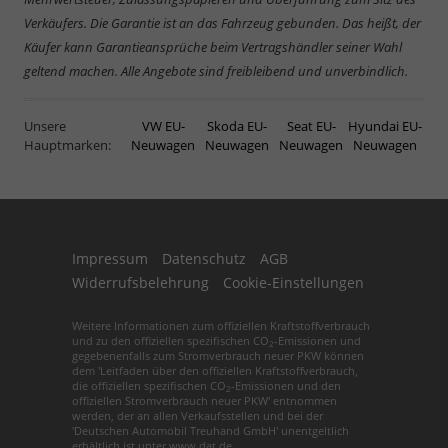
Verkäufers. Die Garantie ist an das Fahrzeug gebunden. Das heißt, der
Käufer kann Garantieansprüche beim Vertragshändler seiner Wahl
geltend machen. Alle Angebote sind freibleibend und unverbindlich.
Unsere
VW EU-
Skoda EU-
Seat EU-
Hyundai EU-
Hauptmarken:
Neuwagen
Neuwagen
Neuwagen
Neuwagen
Impressum
Datenschutz
AGB
Widerrufsbelehrung
Cookie-Einstellungen
Weitere Informationen zum offiziellen Kraftstoffverbrauch
und zu den offiziellen spezifischen CO
-Emissionen und
2
gegebenenfalls zum Stromverbrauch neuer PKW können
dem 'Leitfaden über den offiziellen Kraftstoffverbrauch,
die offiziellen spezifischen CO
-Emissionen und den
2
offiziellen Stromverbrauch neuer PKW' entnommen
werden, der an allen Verkaufsstellen und bei der
'Deutschen Automobil Treuhand GmbH' unentgeltlich
erhältlich ist unter www.dat.de.