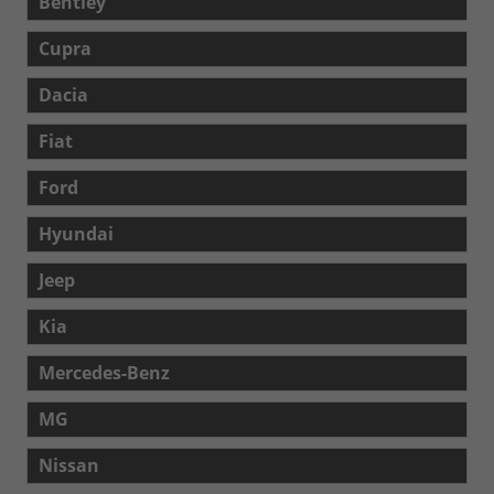
Bentley
Cupra
Dacia
Fiat
Ford
Hyundai
Jeep
Kia
Mercedes-Benz
MG
Nissan