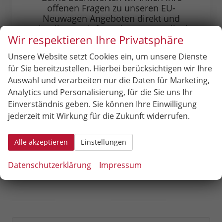
offenen Fragen zu unseren EU-
Neuwagen Angeboten direkt und
schnell am Telefon oder per E-Mail. Sie
Wir respektieren Ihre Privatsphäre
erreichen uns unter:
Unsere Website setzt Cookies ein, um unsere Dienste
07365 860
für Sie bereitzustellen. Hierbei berücksichtigen wir Ihre
Auswahl und verarbeiten nur die Daten für Marketing,
Oder über unser Kontaktformular:
Analytics und Personalisierung, für die Sie uns Ihr
Einverständnis geben. Sie können Ihre Einwilligung
jederzeit mit Wirkung für die Zukunft widerrufen.
Zum Kontaktformular
Alle akzeptieren
Einstellungen
Datenschutzerklärung
Impressum