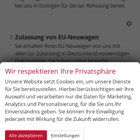
bei uns in Essingen für Sie zur Abholung bereit.
Zulassung von EU-Neuwagen
Sie erhalten Ihren EU-Neuwagen von uns mit
allen zur Zulassung in Deutschland notwendigen
Dokumenten. Sie haben selbst keinerlei
Behördengänge - außer zur Zulassungstelle um
Wir respektieren Ihre Privatsphäre
Ihren Neuwagen anzumelden - zu erledigen. Auch
Unsere Website setzt Cookies ein, um unsere Dienste
die bei Reimport Fahrzeugen notwendige
für Sie bereitzustellen. Hierbei berücksichtigen wir Ihre
Kontrolle der Fahrgestellnummer (FIN-
Auswahl und verarbeiten nur die Daten für Marketing,
Bestätigung) durch TÜV, DEKRA oder GTÜ
Analytics und Personalisierung, für die Sie uns Ihr
erledigen wir für Sie.
Einverständnis geben. Sie können Ihre Einwilligung
jederzeit mit Wirkung für die Zukunft widerrufen.
Alle akzeptieren
Einstellungen
Auto online kaufen im Internet-