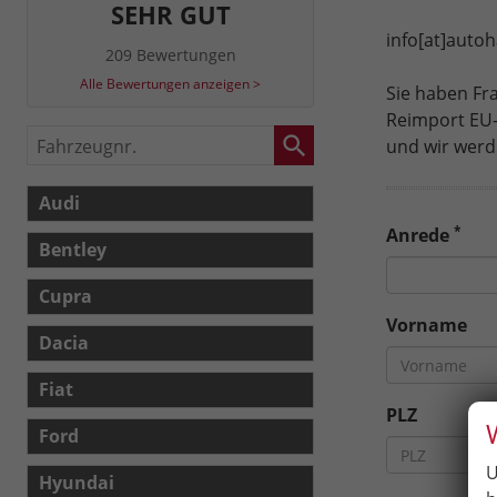
SEHR GUT
info[at]auto
209 Bewertungen
Alle Bewertungen anzeigen >
Sie haben F
Reimport EU-
Fahrzeugnr.
und wir werd
Audi
*
Anrede
Bentley
Cupra
Vorname
Dacia
Fiat
PLZ
Ford
U
Hyundai