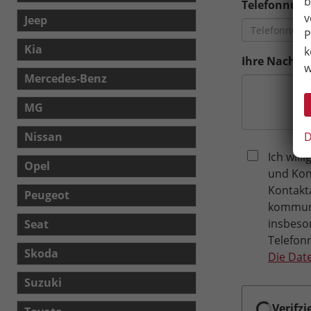
b
Telefonnu
v
Jeep
P
Kia
k
Ihre Nachric
w
Mercedes-Benz
MG
D
Nissan
Ich will
Opel
und Kon
Kontakt
Peugeot
kommuni
insbeso
Seat
Telefon
Skoda
Die Dat
Suzuki
Verifzi