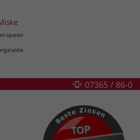
Miske
len sparen
ergarantie
07365 / 86-0