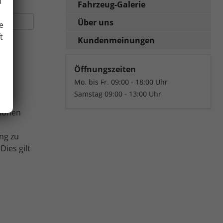
d
Fahrzeug-Galerie
Über uns
e
t
Kundenmeinungen
Öffnungszeiten
Mo. bis Fr. 09:00 - 18:00 Uhr
Samstag 09:00 - 13:00 Uhr
tionen
ng zu
ies gilt