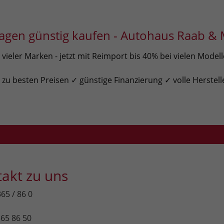
gen günstig kaufen - Autohaus Raab & 
ieler Marken - jetzt mit Reimport bis 40% bei vielen Model
u besten Preisen ✓ günstige Finanzierung ✓ volle Herstell
takt zu uns
365 / 86 0
365 86 50