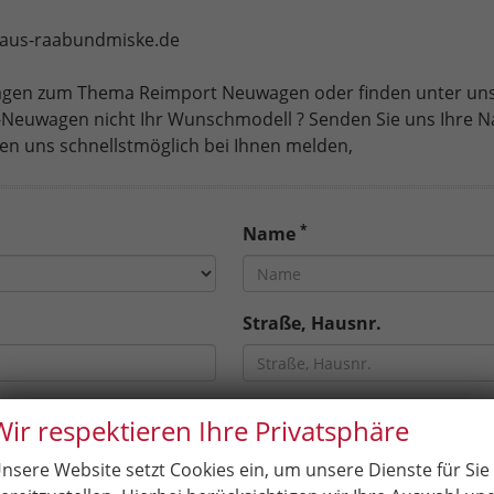
haus-raabundmiske.de
ragen zum Thema Reimport Neuwagen oder finden unter un
Neuwagen nicht Ihr Wunschmodell ? Senden Sie uns Ihre N
en uns schnellstmöglich bei Ihnen melden,
*
Name
Straße, Hausnr.
Ort
Wir respektieren Ihre Privatsphäre
nsere Website setzt Cookies ein, um unsere Dienste für Sie