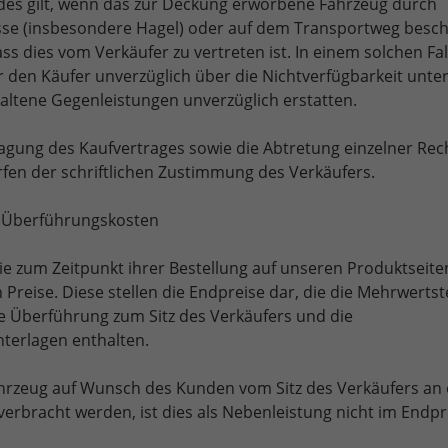
es gilt, wenn das zur Deckung erworbene Fahrzeug durch
sse (insbesondere Hagel) oder auf dem Transportweg besch
ss dies vom Verkäufer zu vertreten ist. In einem solchen Fal
r den Käufer unverzüglich über die Nichtverfügbarkeit unte
altene Gegenleistungen unverzüglich erstatten.
ragung des Kaufvertrages sowie die Abtretung einzelner Rec
fen der schriftlichen Zustimmung des Verkäufers.
nd Überführungskosten
die zum Zeitpunkt ihrer Bestellung auf unseren Produktseite
reise. Diese stellen die Endpreise dar, die die Mehrwertst
ie Überführung zum Sitz des Verkäufers und die
terlagen enthalten.
Fahrzeug auf Wunsch des Kunden vom Sitz des Verkäufers an
erbracht werden, ist dies als Nebenleistung nicht im Endpr