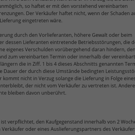
 unmöglich, so haftet er mit den vorstehend vereinbarten
enzungen. Der Verkäufer haftet nicht, wenn der Schaden a
 Lieferung eingetreten wäre.
ferung durch den Vorlieferanten, h
öhere Gewalt oder beim
er dessen Lieferanten eintretende Betriebsstörungen
,
die 
ne eigenes Verschulden vorübergehend daran hindern, de
nd zum vereinbarten Termin oder innerhalb der vereinbart
erlängern die in Ziff. 1 bis 4 dieses Abschnitts genannten Te
ie Dauer der durch diese Umstände bedingten Leistungsst
 kommt nicht in Verzug solange die Lieferung in Folge eine
terbleibt, der nicht vom Verkäufer zu vertreten ist. Andere
chte bleiben davon unberührt.
r ist verpflichtet, den Kaufgegenstand innerhalb von 2 Woch
 Verkäufer oder eines Auslieferungspartners des Verkäufer