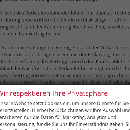
prüche des Verkäufers kann der Käufer nur dann aufrechn
rderung unbestritten ist oder ein rechtskräftiger Titel vorli
ungsrecht kann der Käufer nur geltend machen, soweit es 
us dem Kaufvertrag beruht.
 Käufer mit Zahlungen in Verzug, so kann der Verkäufer de
ine Nachfrist von 14 Tagen setzen mit der Erklärung, dass er
 Frist die Erfüllung des Vertrages durch den Käufer ablehne
blauf der Nachfrist ist der Verkäufer berechtigt, durch schri
m Kaufvertrag zurückzutreten. Schadensersatzansprüche d
eiben vom Rücktritt unberührt. Hinsichtlich der Schadenshö
ff. 3.
Wir respektieren Ihre Privatsphäre
nsere Website setzt Cookies ein, um unsere Dienste für Sie
er Käufer den Vertrag zu einem Zweck, der weder seiner
ereitzustellen. Hierbei berücksichtigen wir Ihre Auswahl un
 noch seiner selbständigen beruflichen Tätigkeit zugerechn
erarbeiten nur die Daten für Marketing, Analytics und
 kann der Verkäufer im Verzugsfalle Verzugszinsen in Höhe
ersonalisierung, für die Sie uns Ihr Einverständnis geben. Si
en über dem Basiszinssatz berechnen. Handelt der Käufer