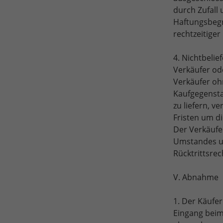
durch Zufall
Haftungsbegr
rechtzeitiger
4.
Nichtbelie
Verkäufer od
Verkäufer oh
Kaufgegensta
zu liefern, v
Fristen um d
Der Verkäufer
Umstandes un
Rücktrittsre
V. Abnahme
1. Der Käufe
Eingang beim