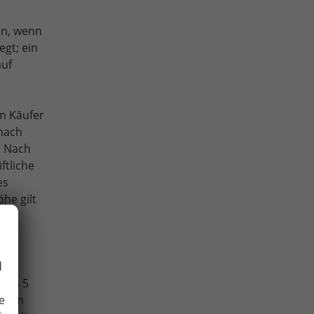
en, wenn
egt; ein
auf
m Käufer
 nach
. Nach
ftliche
es
he gilt
d
et
 von 5
e
 beim