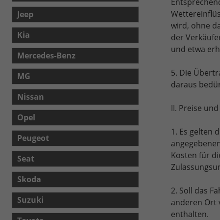
Entsprechend
Wettereinflü
Jeep
wird, ohne da
Kia
der Verkäufe
und etwa erh
Mercedes-Benz
5. Die Übert
MG
daraus bedür
Nissan
II. Preise u
Opel
1. Es gelten 
Peugeot
angegebenen P
Kosten für d
Seat
Zulassungsun
Skoda
2. Soll das 
Suzuki
anderen Ort v
enthalten.