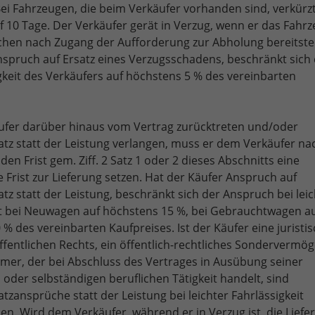
ei Fahrzeugen, die beim Verkäufer vorhanden sind, verkürzt
uf 10 Tage. Der Verkäufer gerät in Verzug, wenn er das Fahrz
hen nach Zugang der Aufforderung zur Abholung bereitstel
nspruch auf Ersatz eines Verzugsschadens, beschränkt sich 
gkeit des Verkäufers auf höchstens 5 % des vereinbarten
Käufer darüber hinaus vom Vertrag zurücktreten und/oder
tz statt der Leistung verlangen, muss er dem Verkäufer na
den Frist gem. Ziff. 2 Satz 1 oder 2 dieses Abschnitts eine
Frist zur Lieferung setzen. Hat der Käufer Anspruch auf
z statt der Leistung, beschränkt sich der Anspruch bei leic
it bei Neuwagen auf höchstens 15 %, bei Gebrauchtwagen a
% des vereinbarten Kaufpreises. Ist der Käufer eine juristi
ffentlichen Rechts, ein öffentlich-rechtliches Sondervermö
mer, der bei Abschluss des Vertrages in Ausübung seiner
oder selbständigen beruflichen Tätigkeit handelt, sind
zansprüche statt der Leistung bei leichter Fahrlässigkeit
n. Wird dem Verkäufer, während er in Verzug ist, die Liefe