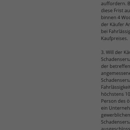
auffordern. B
diese Frist a
binnen 4 Woc
der Käufer A
bei Fahrlässi
Kaufpreises.
3. Will der 
Schadensersa
der betreffen
angemessene 
Schadensersat
Fahrlässigke
höchstens 10 
Person des ö
ein Unterneh
gewerblichen 
Schadensersat
ausgeschlosse