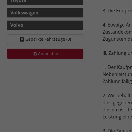
Toyota
3. Die Endpr
Volkswagen
4. Etwaige Ä
Volvo
Zustandekomm
Zugunsten de
Geparkte Fahrzeuge (
0
)
III. Zahlung 
Anmelden
1. Der Kaufpr
Nebenleistun
Zahlung fällig
2. Wir behalt
dies gegeben
diesem ist de
Leistung eine
3. Die Zahlun