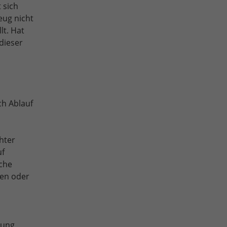
 sich
eug nicht
lt. Hat
dieser
ch Ablauf
hter
uf
sche
gen oder
rung