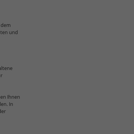
n dem
sten und
altene
ur
den Ihnen
en. In
der