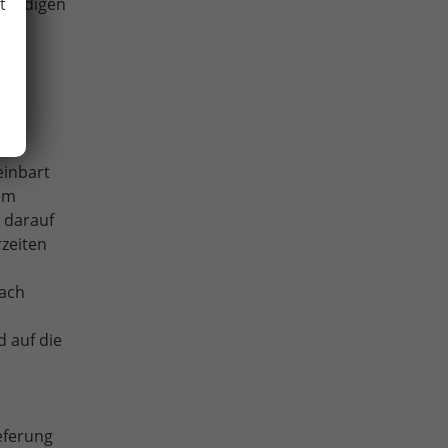
t
ständigen
ber
einbart
dem
 darauf
rzeiten
nach
 auf die
ieferung