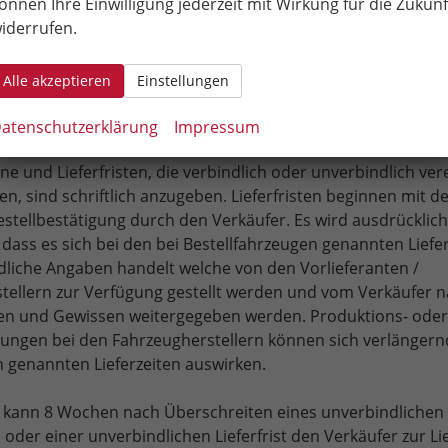
önnen Ihre Einwilligung jederzeit mit Wirkung für die Zukunf
s Kaufvertrages in Ausübung einer gewerblichen oder selb
iderrufen.
Tätigkeit (Unternehmer), betragen die Verzugszinsen 8
e über dem Basiszinssatz. Die Geltendmachung eines darü
en Schadens ist nicht ausgeschlossen.
Alle akzeptieren
Einstellungen
 und Lieferverzug
atenschutzerklärung
Impressum
ine und Lieferfristen, die verbindlich oder unverbindlich ver
n, sind schriftlich anzugeben. Lieferfristen beginnen mit 
stellbestätigung durch den Verkäufer. Es wird ausdrücklich
dass es sich bei den bei Bestellfahrzeugen genannten Liefe
liche Angaben handelt welche von den Vorlieferanten /
tellern zur Verfügung gestellt werden und vom Verkäufer 
n und Gewissen weitergegeben werden. Produktions- oder
rungen bei den Fahrzeugherstellern können sich verlängernd
h genannten Lieferzeiten auswirken.
r kann 8 Wochen nach Überschreiten eines unverbindlichen
 oder einer unverbindlichen Lieferfrist den Verkäufer zur L