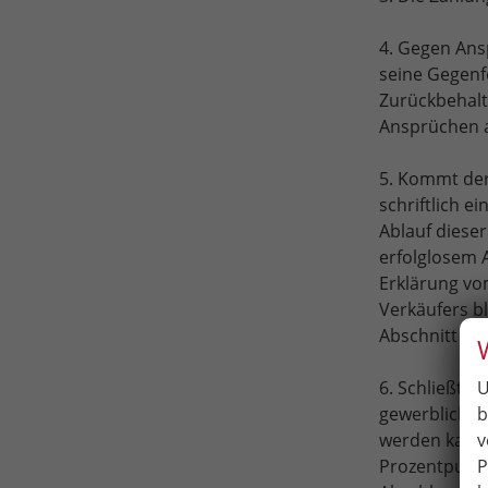
4. Gegen Ans
seine Gegenfo
Zurückbehalt
Ansprüchen a
5. Kommt der
schriftlich e
Ablauf dieser
erfolglosem A
Erklärung vo
Verkäufers bl
Abschnitt V Zi
U
6. Schließt d
b
gewerblichen
v
werden kann,
P
Prozentpunkt