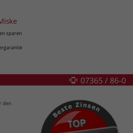
Miske
len sparen
ergarantie
07365 / 86-0
r den