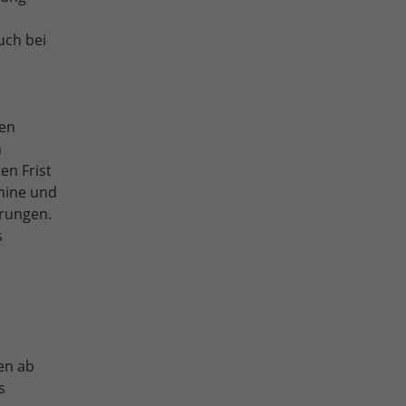
uch bei
den
n
en Frist
rmine und
örungen.
s
en ab
s