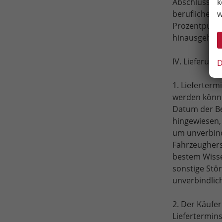
k
Abschluss de
w
beruflichen 
Prozentpunkt
hinausgehend
IV. Lieferung
D
1. Lieferterm
werden könne
Datum der Be
hingewiesen, 
um unverbind
Fahrzeughers
bestem Wisse
sonstige Stö
unverbindlic
2. Der Käufe
Liefertermins