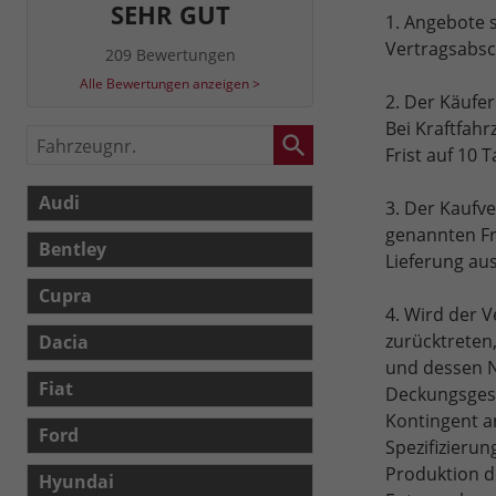
SEHR GUT
1. Angebote s
Vertragsabsc
209 Bewertungen
Alle Bewertungen anzeigen >
2. Der Käufe
Bei Kraftfahr
Fahrzeugnr.
Frist auf 10 T
Audi
3. Der Kaufv
genannten Fri
Bentley
Lieferung aus
Cupra
4. Wird der V
zurücktreten
Dacia
und dessen Ni
Fiat
Deckungsgesc
Kontingent a
Ford
Spezifizieru
Produktion d
Hyundai