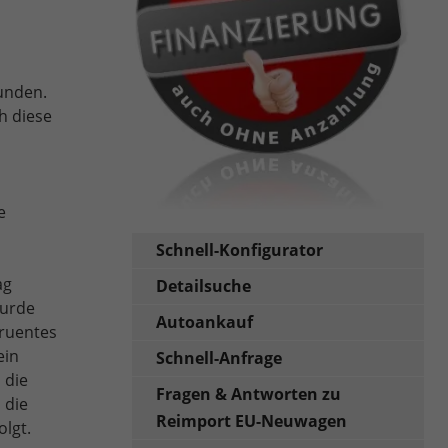
bunden.
h diese
e
Schnell-Konfigurator
ag
Detailsuche
wurde
Autoankauf
gruentes
ein
Schnell-Anfrage
 die
Fragen & Antworten zu
 die
Reimport EU-Neuwagen
olgt.