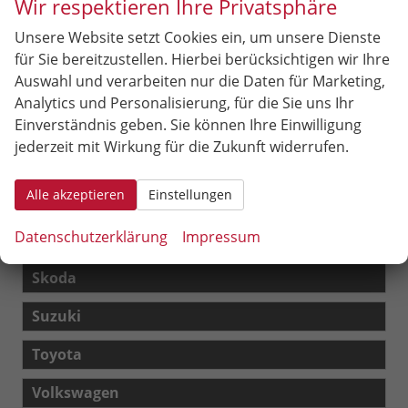
Wir respektieren Ihre Privatsphäre
Nissan
Unsere Website setzt Cookies ein, um unsere Dienste
für Sie bereitzustellen. Hierbei berücksichtigen wir Ihre
Juke
Auswahl und verarbeiten nur die Daten für Marketing,
Qashqai
Analytics und Personalisierung, für die Sie uns Ihr
X-Trail
Einverständnis geben. Sie können Ihre Einwilligung
jederzeit mit Wirkung für die Zukunft widerrufen.
Opel
Alle akzeptieren
Einstellungen
Peugeot
Datenschutzerklärung
Impressum
Seat
Skoda
Suzuki
Toyota
Volkswagen