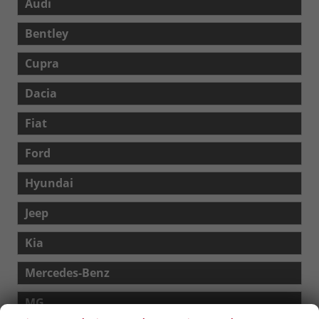
Audi
Bentley
Cupra
Dacia
Fiat
Ford
Hyundai
Jeep
Kia
Mercedes-Benz
MG