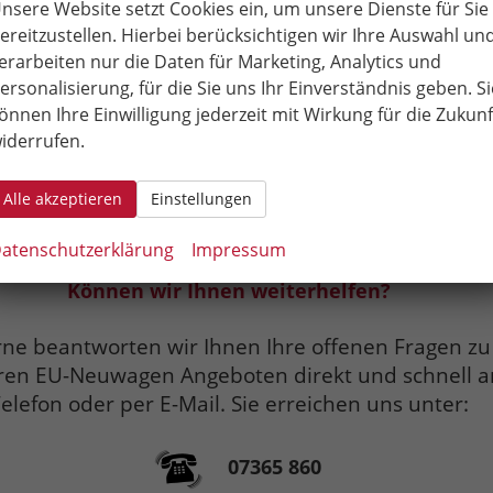
nsere Website setzt Cookies ein, um unsere Dienste für Sie
se von Dacia entgegen. Auch für die Design-Abteilung
ereitzustellen. Hierbei berücksichtigen wir Ihre Auswahl un
man bei Dacia kein unnötiges Geld. Ist einmal ein gefällig
erarbeiten nur die Daten für Marketing, Analytics und
l gefunden, so wird dies lange beibehalten und in der näch
ersonalisierung, für die Sie uns Ihr Einverständnis geben. Si
tion nur sehr behutsam verändert. Der typische Dacia-Ne
önnen Ihre Einwilligung jederzeit mit Wirkung für die Zukunf
ehin andere Prioritäten. Hier zählen in erster Linie
günsti
iderrufen.
iedrige Unterhaltskosten und Robustheit - dafür stehen
n.
Alle akzeptieren
Einstellungen
atenschutzerklärung
Impressum
Können wir Ihnen weiterhelfen?
ne beantworten wir Ihnen Ihre offenen Fragen zu
ren EU-Neuwagen Angeboten direkt und schnell 
elefon oder per E-Mail. Sie erreichen uns unter:
07365 860