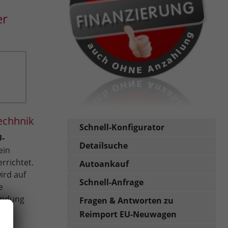
er
echhnik
Schnell-Konfigurator
U-
Detailsuche
ein
rrichtet.
Autoankauf
ird auf
Schnell-Anfrage
e
wendung
Fragen & Antworten zu
art
Reimport EU-Neuwagen