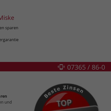
Miske
len sparen
ergarantie
07365 / 86-0
aren
len und