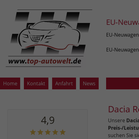
EU-Neuwa
EU-Neuwagen v
EU-Neuwagen z
Home
Kontakt
Anfahrt
News
Dacia 
4,9
Unsere
Daci
Preis-/Leist
suchen Sie s