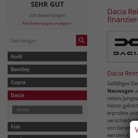
SEHR GUT
Dacia Re
209 Bewertungen
finanzie
Alle Bewertungen anzeigen >
Fahrzeugnr.
Audi
Bentley
Dacia Reim
Cupra
Gefälliges D
Neuwagen
a
Dacia
relativ jung
Heute gehört 
Duster
erprobte und
verschiedene
Fiat
von bereits 
werden kann.