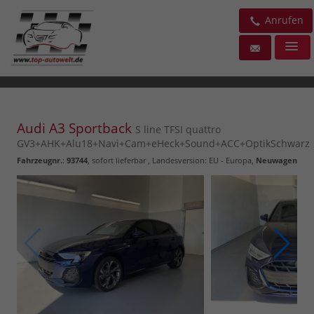
Anrufen
Audi A3 Sportback
S line TFSI quattro
GV3+AHK+Alu18+Navi+Cam+eHeck+Sound+ACC+OptikSchwarz
Fahrzeugnr.
:
93744
,
sofort lieferbar
, Landesversion: EU - Europa,
Neuwagen