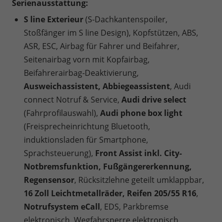
Serienausstattung:
S line Exterieur
(S-Dachkantenspoiler,
Stoßfänger im S line Design)
, Kopfstützen, ABS,
ASR, ESC, Airbag für Fahrer und Beifahrer,
Seitenairbag vorn mit Kopfairbag,
Beifahrerairbag-Deaktivierung,
Ausweichassistent, Abbiegeassistent
, Audi
connect Notruf & Service,
Audi drive select
(Fahrprofilauswahl),
Audi phone box light
(Freisprecheinrichtung Bluetooth,
induktionsladen für Smartphone,
Sprachsteuerung),
Front Assist inkl. City-
Notbremsfunktion, Fußgängererkennung,
Regensensor
, Rücksitzlehne geteilt umklappbar,
16 Zoll Leichtmetallräder, Reifen 205/55 R16
,
Notrufsystem eCall
, EDS, Parkbremse
elektronisch, Wegfahrsperre elektronisch,