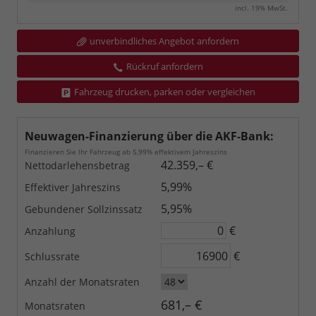
incl. 19% MwSt.
unverbindliches Angebot anfordern
Rückruf anfordern
Fahrzeug drucken, parken oder vergleichen
Neuwagen-Finanzierung über die AKF-Bank:
Finanzieren Sie Ihr Fahrzeug ab 5,99% effektivem Jahreszins
42.359,– €
Nettodarlehensbetrag
5,99%
Effektiver Jahreszins
5,95%
Gebundener Sollzinssatz
€
Anzahlung
€
Schlussrate
Anzahl der Monatsraten
681,– €
Monatsraten