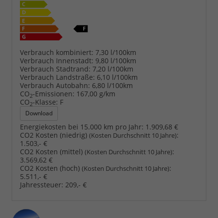
Verbrauch kombiniert:
7,30 l/100km
Verbrauch Innenstadt:
9,80 l/100km
Verbrauch Stadtrand:
7,20 l/100km
Verbrauch Landstraße:
6,10 l/100km
Verbrauch Autobahn:
6,80 l/100km
CO
-Emissionen:
167,00 g/km
2
CO
-Klasse:
F
2
Download
Energiekosten bei 15.000 km pro Jahr:
1.909,68 €
CO2 Kosten (niedrig)
:
(Kosten Durchschnitt 10 Jahre)
1.503,- €
CO2 Kosten (mittel)
:
(Kosten Durchschnitt 10 Jahre)
3.569,62 €
CO2 Kosten (hoch)
:
(Kosten Durchschnitt 10 Jahre)
5.511,- €
Jahressteuer:
209,- €