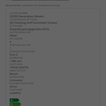
Beispielbilder, teilweise mit Sonderausstattung
AUSSENFARBE
[2D2D] Navarrablau Metallic
INNENAUSSTATTUNG
[EI] Sitzbezug Stoff-Kunstleder Schwarz
GETRIEBE
Doppelkupplungsgetriebe (DSG)
ANTRIEBSACHSE
Allrad
ZYLINDER
4
PARTIKELFILTER
1
SCHADSTOFFKLASSE
Euro 6
HUBRAUM
1.984 ccm
LEISTUNG
150 kW (204 PS)
KRAFTSTOFF
Benzin
KATEGORIE
Limousine
KILOMETERSTAND
20 km
ZUSTAND
unfallfrei