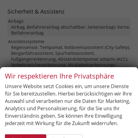
Sicherheit & Assistenz
Airbags
Airbag, Beifahrerairbag abschaltbar, Seitenairbags Vorne,
Beifahrerairbag
Assistenzsysteme
Regensensor, Tempomat, Notbremsassistent (City-Safety),
Berganfahrassistent, Spurhalteassistent,
Fußgängererkennung, Abstandstempomat adaptiv (ACC),
Verkehrzeichenerkennung, Müdigkeitserkennungs-
Sensor, Sprachassistent, Notrufsystem, Autonomes
Wir respektieren Ihre Privatsphäre
Notbremssystem, Abstandswarner
Einparkhilfe
Unsere Website setzt Cookies ein, um unsere Dienste
Selbstlenkendes System, Park Distance Control vorne,
für Sie bereitzustellen. Hierbei berücksichtigen wir Ihre
Park Distance Control hinten, Rückfahrkamera
Auswahl und verarbeiten nur die Daten für Marketing,
Fahrprofilauswahl
vorhanden
Analytics und Personalisierung, für die Sie uns Ihr
Follow-Me-Home-Funktion
vorhanden
Einverständnis geben. Sie können Ihre Einwilligung
jederzeit mit Wirkung für die Zukunft widerrufen.
Innenspiegel automatisch abblendend
vorhanden
Lenkung
Servolenkung, Servotronic, Aktivlenkung