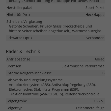
betätigt, Komfortöffnung Heckklappe (Virtuelles Pedal)
Herstellerpaket
Sport-Paket
Hintertür (Art)
Heckklappe
Scheiben, Verglasung
Getönte Scheiben, Privacy Glass (Heckscheibe und
hintere Seitenscheiben abgedunkelt), Wärmeschutzglas
Schwarze Optik
vorhanden
Räder & Technik
Antriebsachse
Allrad
Bremsen
Elektronische Parkbremse
Externe Rollgeräuschklasse
B
Fahrwerk- und Regelungssysteme
Antiblockiersystem (ABS), Antischlupfregelung (ASR),
Elektronisches Stabilitäts-Programm (ESP),
Traktionskontrolle (ASR/CTS/ETS), Reifendruckkontrolle
Felgengröße
18 Zoll
Felgentyp
Leichtmetallfelge