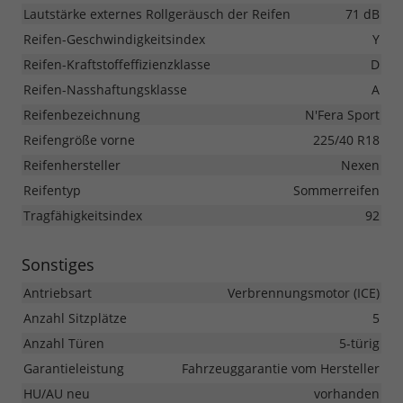
Lautstärke externes Rollgeräusch der Reifen
71 dB
Reifen-Geschwindigkeitsindex
Y
Reifen-Kraftstoffeffizienzklasse
D
Reifen-Nasshaftungsklasse
A
Reifenbezeichnung
N'Fera Sport
Reifengröße vorne
225/40 R18
Reifenhersteller
Nexen
Reifentyp
Sommerreifen
Tragfähigkeitsindex
92
Sonstiges
Antriebsart
Verbrennungsmotor (ICE)
Anzahl Sitzplätze
5
Anzahl Türen
5-türig
Garantieleistung
Fahrzeuggarantie vom Hersteller
HU/AU neu
vorhanden