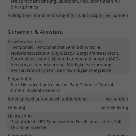
Freisprecheinrichtung, Bluetooth, Induktionsladen für
Smartphones
Volldigitales Kombiinstrument (Virtual Cockpit)
vorhanden
Sicherheit & Assistenz
Assistenzsysteme
Tempomat, Tempomat mit Lenkradkontrolle,
Notbremsassistent (City-Safety), Berganfahrassistent,
Spurhalteassistent, Abstandstempomat adaptiv (ACC),
Verkehrzeichenerkennung, Müdigkeitserkennungs-
Sensor, Notrufsystem, Geschwindigkeitsbegrenzer
Einparkhilfe
Park Distance Control vorne, Park Distance Control
hinten, Rückfahrkamera
Innenspiegel automatisch abblendend
vorhanden
Lenkung
Servolenkung
Lichttechnik
Tagfahrlicht, LED-Scheinwerfer, Fernlichtassistent, Voll-
LED Scheinwerfer
Pannenhilfe
Pannenkit