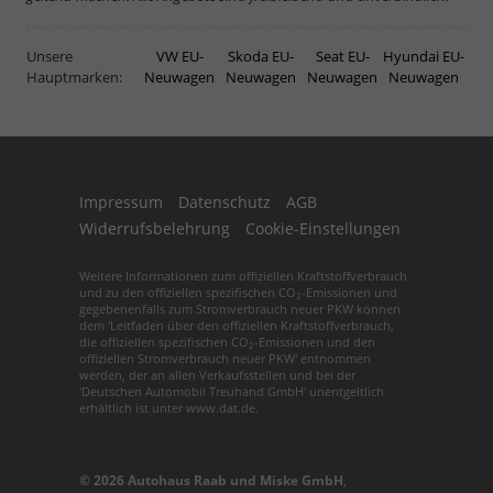
Unsere
VW EU-
Skoda EU-
Seat EU-
Hyundai EU-
Hauptmarken:
Neuwagen
Neuwagen
Neuwagen
Neuwagen
Impressum
Datenschutz
AGB
Widerrufsbelehrung
Cookie-Einstellungen
Weitere Informationen zum offiziellen Kraftstoffverbrauch
und zu den offiziellen spezifischen CO
-Emissionen und
2
gegebenenfalls zum Stromverbrauch neuer PKW können
dem 'Leitfaden über den offiziellen Kraftstoffverbrauch,
die offiziellen spezifischen CO
-Emissionen und den
2
offiziellen Stromverbrauch neuer PKW' entnommen
werden, der an allen Verkaufsstellen und bei der
'Deutschen Automobil Treuhand GmbH' unentgeltlich
erhältlich ist unter www.dat.de.
© 2026
Autohaus Raab und Miske GmbH
,