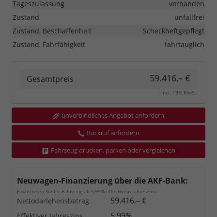
Tageszulassung
vorhanden
Zustand
unfallfrei
Zustand, Beschaffenheit
Scheckheftgepflegt
Zustand, Fahrfähigkeit
fahrtauglich
59.416,– €
Gesamtpreis
incl. 19% MwSt.
unverbindliches Angebot anfordern
Rückruf anfordern
Fahrzeug drucken, parken oder vergleichen
Neuwagen-Finanzierung über die AKF-Bank:
Finanzieren Sie Ihr Fahrzeug ab 5,99% effektivem Jahreszins
59.416,– €
Nettodarlehensbetrag
5,99%
Effektiver Jahreszins