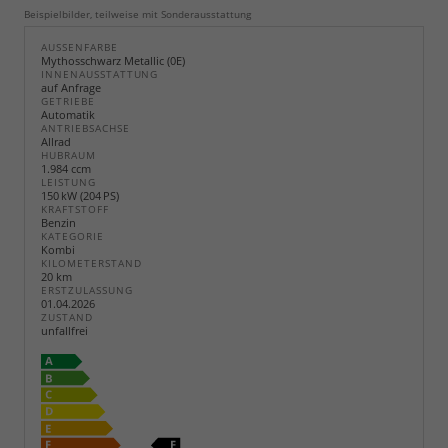
Beispielbilder, teilweise mit Sonderausstattung
AUSSENFARBE
Mythosschwarz Metallic (0E)
INNENAUSSTATTUNG
auf Anfrage
GETRIEBE
Automatik
ANTRIEBSACHSE
Allrad
HUBRAUM
1.984 ccm
LEISTUNG
150 kW (204 PS)
KRAFTSTOFF
Benzin
KATEGORIE
Kombi
KILOMETERSTAND
20 km
ERSTZULASSUNG
01.04.2026
ZUSTAND
unfallfrei