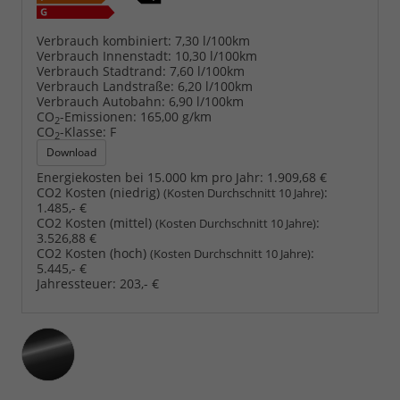
Verbrauch kombiniert:
7,30 l/100km
Verbrauch Innenstadt:
10,30 l/100km
Verbrauch Stadtrand:
7,60 l/100km
Verbrauch Landstraße:
6,20 l/100km
Verbrauch Autobahn:
6,90 l/100km
CO
-Emissionen:
165,00 g/km
2
CO
-Klasse:
F
2
Download
Energiekosten bei 15.000 km pro Jahr:
1.909,68 €
CO2 Kosten (niedrig)
:
(Kosten Durchschnitt 10 Jahre)
1.485,- €
CO2 Kosten (mittel)
:
(Kosten Durchschnitt 10 Jahre)
3.526,88 €
CO2 Kosten (hoch)
:
(Kosten Durchschnitt 10 Jahre)
5.445,- €
Jahressteuer:
203,- €