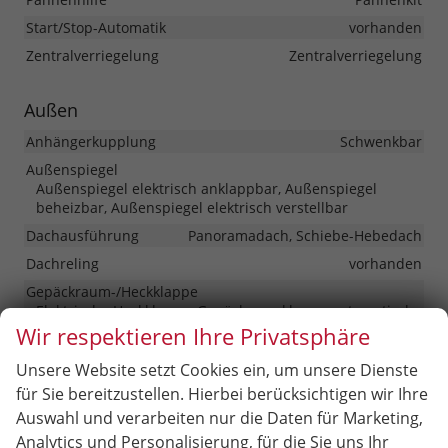
Start/Stop-Automatik
vorhanden
Zentralverriegelung
Zentralverriegelung
Außen
Anhängerkupplung
Schwenkbar
Außenspiegel
Außenspiegel elektrisch anklappbar, Außenspiegel
beheizbar, Außenspiegel elektrisch verstellbar
Dachausführung
Panoramadach, Schiebe-Hebedach
Dachreling
vorhanden
Gepäckraum-/Heckklappe
Elektrische Heckklappe, Gepäckraumklappe automatisch
betätigt
Wir respektieren Ihre Privatsphäre
Herstellerpaket
Sport-Paket
Unsere Website setzt Cookies ein, um unsere Dienste
für Sie bereitzustellen. Hierbei berücksichtigen wir Ihre
Räder & Technik
Auswahl und verarbeiten nur die Daten für Marketing,
Analytics und Personalisierung, für die Sie uns Ihr
Antriebsachse
Allrad