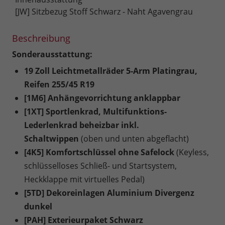
[JW] Sitzbezug Stoff Schwarz - Naht Agavengrau
Beschreibung
Sonderausstattung:
19 Zoll Leichtmetallräder 5-Arm Platingrau,
Reifen 255/45 R19
[1M6] Anhängevorrichtung anklappbar
[1XT] Sportlenkrad, Multifunktions-
Lederlenkrad beheizbar inkl.
Schaltwippen
(oben und unten abgeflacht)
[4K5] Komfortschlüssel ohne Safelock
(Keyless,
schlüsselloses Schließ- und Startsystem,
Heckklappe mit virtuelles Pedal)
[5TD] Dekoreinlagen Aluminium Divergenz
dunkel
[PAH] Exterieurpaket Schwarz