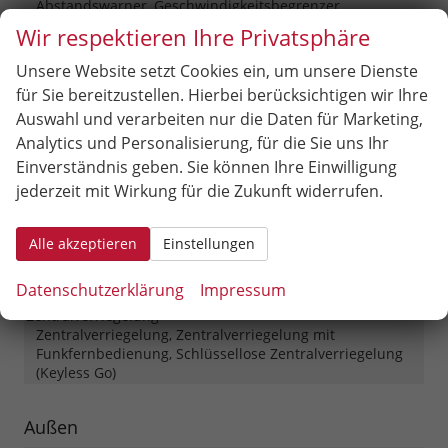
Abstandswarner, Geschwindigkeitsbegrenzer,
Ausweichassistent (ESA)
Wir respektieren Ihre Privatsphäre
Einparkhilfe
Unsere Website setzt Cookies ein, um unsere Dienste
Selbstlenkendes System, Park Distance Control vorne,
Park Distance Control hinten, Rückfahrkamera
für Sie bereitzustellen. Hierbei berücksichtigen wir Ihre
Auswahl und verarbeiten nur die Daten für Marketing,
Fahrprofilauswahl
vorhanden
Analytics und Personalisierung, für die Sie uns Ihr
Innenspiegel automatisch abblendend
vorhanden
Einverständnis geben. Sie können Ihre Einwilligung
Lenkung
Servolenkung
jederzeit mit Wirkung für die Zukunft widerrufen.
Lichttechnik
Lichtsensor, Tagfahrlicht, LED-Rückleuchten, LED-
Scheinwerfer, Fernlichtassistent, LED-Tagfahrlicht, Voll-
Alle akzeptieren
Einstellungen
LED Scheinwerfer
Start/Stop-Automatik
vorhanden
Datenschutzerklärung
Impressum
Zentralverriegelung
Zentralverriegelung, Zentralverriegelung mit
Funkfernbedienung, Schlüssellose Zentralverriegelung
(Keyless Go)
Außen