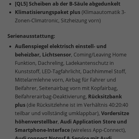
[QL5] Scheiben ab der B-Säule abgedunkelt
Klimatisierungspaket plus
(Klimaautomatik 3-
Zonen-Climatronic, Sitzheizung vorn)
Serienausstattung:
Außenspiegel elektrisch einstell- und
beheizbar, Lichtsensor
, Coming/Leaving Home
Funktion, Dachreling, Ladekantenschutz in
Kunststoff, LED-Tagfahrlicht, Dachhimmel Stoff,
Mittelarmlehne vorn, Airbag für Fahrer und
Beifahrer, Seitenairbag vorn mit Kopfairbag,
Beifahrerairbag-Deaktivierung,
Rücksitzbank
plus
(die Rücksitzlehne ist im Verhältnis 40:20:40
teilbar und vollständig umklappbar),
Vordersitze
höhenverstellbar
,
Audi Application Store und
Smartphone-Interface
(wireless App-Connect),
Audi connect Notruf & Service mit Audi