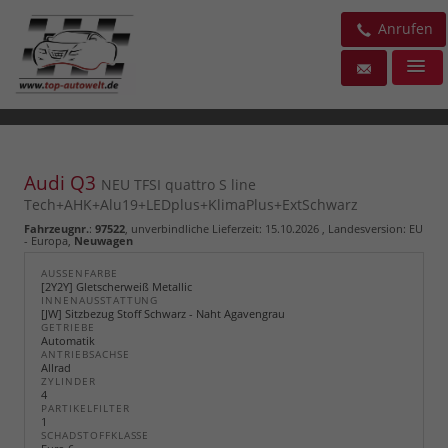
Anrufen
Audi Q3
NEU TFSI quattro S line
Tech+AHK+Alu19+LEDplus+KlimaPlus+ExtSchwarz
Fahrzeugnr.
:
97522
, unverbindliche Lieferzeit:
15.10.2026
, Landesversion: EU
- Europa,
Neuwagen
AUSSENFARBE
[2Y2Y] Gletscherweiß Metallic
INNENAUSSTATTUNG
[JW] Sitzbezug Stoff Schwarz - Naht Agavengrau
GETRIEBE
Automatik
ANTRIEBSACHSE
Allrad
ZYLINDER
4
PARTIKELFILTER
1
SCHADSTOFFKLASSE