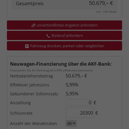
50.679,– €
Gesamtpreis
incl. 19% MwSt.
unverbindliches Angebot anfordern
Rückruf anfordern
Fahrzeug drucken, parken oder vergleichen
Neuwagen-Finanzierung über die AKF-Bank:
Finanzieren Sie Ihr Fahrzeug ab 5,99% effektivem Jahreszins
50.679,– €
Nettodarlehensbetrag
5,99%
Effektiver Jahreszins
5,95%
Gebundener Sollzinssatz
€
Anzahlung
€
Schlussrate
Anzahl der Monatsraten