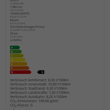
Euro 6
HUBRAUM
1.984 ccm
LEISTUNG
150 kW (204 PS)
KRAFTSTOFF
Benzin
KATEGORIE
SUV/Geländewagen/Pickup
KILOMETERSTAND
20 km
ZUSTAND
unfallfrei
Verbrauch kombiniert:
8,30 l/100km
Verbrauch Innenstadt:
10,90 l/100km
Verbrauch Stadtrand:
8,30 l/100km
Verbrauch Landstraße:
7,30 l/100km
Verbrauch Autobahn:
8,20 l/100km
CO
-Emissionen:
189,00 g/km
2
CO
-Klasse:
G
2