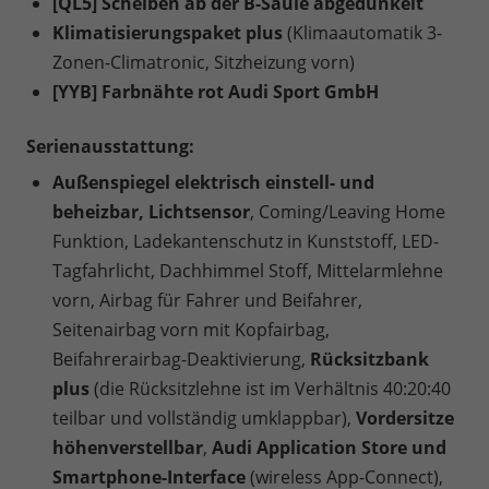
[QL5] Scheiben ab der B-Säule abgedunkelt
Klimatisierungspaket plus
(Klimaautomatik 3-
Zonen-Climatronic, Sitzheizung vorn)
[YYB] Farbnähte rot Audi Sport GmbH
Serienausstattung:
Außenspiegel elektrisch einstell- und
beheizbar, Lichtsensor
, Coming/Leaving Home
Funktion, Ladekantenschutz in Kunststoff, LED-
Tagfahrlicht, Dachhimmel Stoff, Mittelarmlehne
vorn, Airbag für Fahrer und Beifahrer,
Seitenairbag vorn mit Kopfairbag,
Beifahrerairbag-Deaktivierung,
Rücksitzbank
plus
(die Rücksitzlehne ist im Verhältnis 40:20:40
teilbar und vollständig umklappbar),
Vordersitze
höhenverstellbar
,
Audi Application Store und
Smartphone-Interface
(wireless App-Connect),