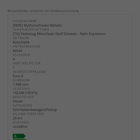
Beispielbilder, teilweise mit Sonderausstattung
AUSSENFARBE
[0E0E] Mythosschwarz Metallic
INNENAUSSTATTUNG
[TG] Sitzbezug Mikrofaser-Stoff Schwarz - Naht Expressrot
GETRIEBE
Automatik
ANTRIEBSACHSE
Allrad
ZYLINDER
4
PARTIKELFILTER
1
SCHADSTOFFKLASSE
Euro 6
HUBRAUM
1.968 ccm
LEISTUNG
142 kW (193 PS)
KRAFTSTOFF
Diesel
KATEGORIE
SUV/Geländewagen/Pickup
KILOMETERSTAND
20 km
ZUSTAND
unfallfrei