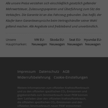
Alle unsere Preise verstehen sich einschließlich gesetzlich geltender
Mehrwertsteuer, Zulassungspapieren und Überführung zum Sitz des
Verkäufers. Die Garantie ist an das Fahrzeug gebunden. Das heißt, der
Käufer kann Garantieansprüche beim Vertragshändler seiner Wahl
geltend machen. Alle Angebote sind freibleibend und unverbindlich.
Unsere
VW EU-
Skoda EU-
Seat EU-
Hyundai EU-
Hauptmarken:
Neuwagen
Neuwagen
Neuwagen
Neuwagen
Impressum
Datenschutz
AGB
Widerrufsbelehrung
Cookie-Einstellungen
Weitere Informationen zum offiziellen Kraftstoffverbrauch
und zu den offiziellen spezifischen CO
-Emissionen und
2
gegebenenfalls zum Stromverbrauch neuer PKW können
dem 'Leitfaden über den offiziellen Kraftstoffverbrauch,
die offiziellen spezifischen CO
-Emissionen und den
2
offiziellen Stromverbrauch neuer PKW' entnommen