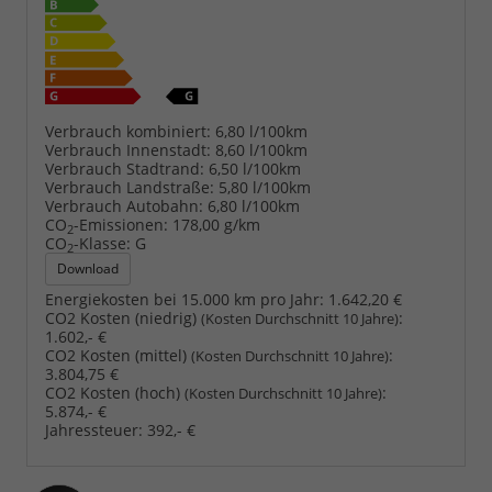
Verbrauch kombiniert:
6,80 l/100km
Verbrauch Innenstadt:
8,60 l/100km
Verbrauch Stadtrand:
6,50 l/100km
Verbrauch Landstraße:
5,80 l/100km
Verbrauch Autobahn:
6,80 l/100km
CO
-Emissionen:
178,00 g/km
2
CO
-Klasse:
G
2
Download
Energiekosten bei 15.000 km pro Jahr:
1.642,20 €
CO2 Kosten (niedrig)
:
(Kosten Durchschnitt 10 Jahre)
1.602,- €
CO2 Kosten (mittel)
:
(Kosten Durchschnitt 10 Jahre)
3.804,75 €
CO2 Kosten (hoch)
:
(Kosten Durchschnitt 10 Jahre)
5.874,- €
Jahressteuer:
392,- €