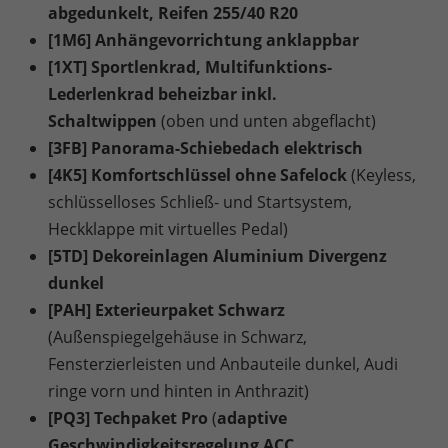
abgedunkelt, Reifen 255/40 R20
[1M6] Anhängevorrichtung anklappbar
[1XT] Sportlenkrad, Multifunktions-
Lederlenkrad beheizbar inkl.
Schaltwippen
(oben und unten abgeflacht)
[3FB] Panorama-Schiebedach elektrisch
[4K5] Komfortschlüssel ohne Safelock
(Keyless,
schlüsselloses Schließ- und Startsystem,
Heckklappe mit virtuelles Pedal)
[5TD] Dekoreinlagen Aluminium Divergenz
dunkel
[PAH] Exterieurpaket Schwarz
(Außenspiegelgehäuse in Schwarz,
Fensterzierleisten und Anbauteile dunkel, Audi
ringe vorn und hinten in Anthrazit)
[PQ3] Techpaket Pro
(
adaptive
Geschwindigkeitsregelung ACC
,