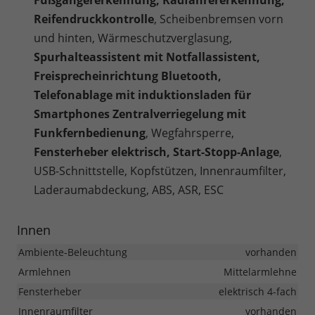
Fußgängererkennung, Radfahrererkennung,
Reifendruckkontrolle
, Scheibenbremsen vorn
und hinten, Wärmeschutzverglasung,
Spurhalteassistent mit Notfallassistent,
Freisprecheinrichtung Bluetooth,
Telefonablage mit induktionsladen für
Smartphones Zentralverriegelung mit
Funkfernbedienung
, Wegfahrsperre,
Fensterheber elektrisch, Start-Stopp-Anlage
,
USB-Schnittstelle, Kopfstützen, Innenraumfilter,
Laderaumabdeckung, ABS, ASR, ESC
Innen
Ambiente-Beleuchtung
vorhanden
Armlehnen
Mittelarmlehne
Fensterheber
elektrisch 4-fach
Innenraumfilter
vorhanden