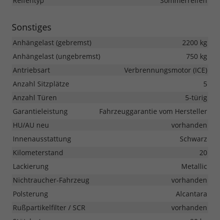
Reifentyp
Sommerreifen
Sonstiges
Anhängelast (gebremst)
2200 kg
Anhängelast (ungebremst)
750 kg
Antriebsart
Verbrennungsmotor (ICE)
Anzahl Sitzplätze
5
Anzahl Türen
5-türig
Garantieleistung
Fahrzeuggarantie vom Hersteller
HU/AU neu
vorhanden
Innenausstattung
Schwarz
Kilometerstand
20
Lackierung
Metallic
Nichtraucher-Fahrzeug
vorhanden
Polsterung
Alcantara
Rußpartikelfilter / SCR
vorhanden