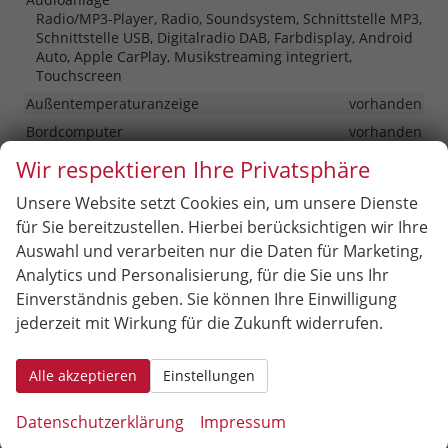
Radio/MP3-Player, Radio, Soundsystem, Schnittstelle MP3,
Schnittstelle USB, Digitalradio DAB, Farbdisplay, Android
Auto, Apple CarPlay, Musikstreaming integriert,
Touchscreen
Außentemperaturanzeige
vorhanden
Bordcomputer
vorhanden
Head-up-Display
vorhanden
Wir respektieren Ihre Privatsphäre
Navigationssystem
Navigation
Unsere Website setzt Cookies ein, um unsere Dienste
Telefon
für Sie bereitzustellen. Hierbei berücksichtigen wir Ihre
Freisprecheinrichtung, Bluetooth, Induktionsladen für
Auswahl und verarbeiten nur die Daten für Marketing,
Smartphones
Analytics und Personalisierung, für die Sie uns Ihr
Uhr & Drehzahlmesser
vorhanden
Einverständnis geben. Sie können Ihre Einwilligung
Volldigitales Kombiinstrument (Virtual Cockpit)
vorhanden
jederzeit mit Wirkung für die Zukunft widerrufen.
Sicherheit & Assistenz
Alle akzeptieren
Einstellungen
Airbags
Airbag, Fenster-/Kopfairbags Vorne, Beifahrerairbag
Datenschutzerklärung
Impressum
abschaltbar, Seitenairbags Vorne, Beifahrerairbag