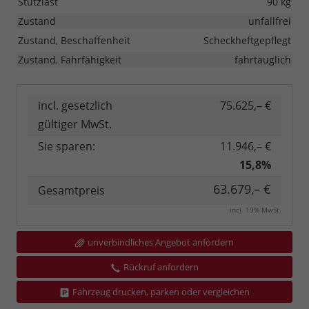
Stützlast
90 kg
Zustand
unfallfrei
Zustand, Beschaffenheit
Scheckheftgepflegt
Zustand, Fahrfähigkeit
fahrtauglich
incl. gesetzlich
75.625,– €
gültiger MwSt.
Sie sparen:
11.946,– €
15,8%
63.679,– €
Gesamtpreis
incl. 19% MwSt.
unverbindliches Angebot anfordern
Rückruf anfordern
Fahrzeug drucken, parken oder vergleichen