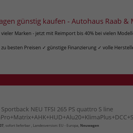
gen günstig kaufen - Autohaus Raab & 
ieler Marken - jetzt mit Reimport bis 40% bei vielen Model
u besten Preisen ✓ günstige Finanzierung ✓ volle Herstell
3
Sportback NEU TFSI 265 PS quattro S line
hPro+Matrix+AHK+HUD+Alu20+KlimaPlus+DCC
07
,
sofort lieferbar
, Landesversion: EU - Europa,
Neuwagen