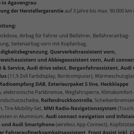
e in Agavengrau
ung der Herstellergarantie
auf 3 Jahre bis max. 90.000 km 
attung:
eckdose, Airbag für Fahrer und Beifahrer, Beifahrerairbag-
rung, Seitenairbag vorn mit Kopfairbag,
digkeitsbegrenzung
,
Querverkehrassistent vorn,
weichassistent und Abbiegeassistent vorn, Audi connec
t & Service, Audi drive select, Berganfahrassistent, Audi 
lus
(11,9 Zoll Farbdisplay, Bordcomputer), Wärmeschutzglas
 Radioempfang DAB, Exterieurpaket S line, Heckklappe
h
, elektronische Parkbremse, Wegfahrsperre, Klimakomfort
indschutzscheibe,
Reifendruckkontrolle
, Scheibenbremse
, Tire-Mobility-Set,
MMI Radio-Navigationssystem
(Touchs
eisten in Aluminium,
Audi connect navigation und Infota
e und Audi Smartphone
(wireless App-Connect), Kopfstütze
er Fahreraufmerksamkeitsassistent, Front Assist inkl. Ci