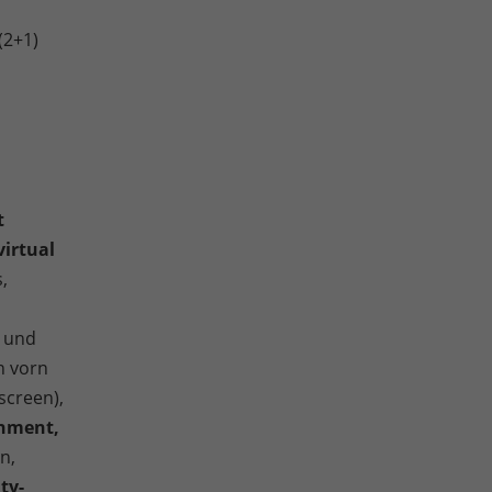
(2+1)
t
virtual
,
- und
n vorn
creen),
inment,
n,
ty-