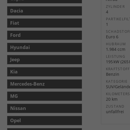
ZYLINDER
Dacia
4
PARTIKELFIL
Fiat
1
SCHADSTOF
Ford
Euro 6
HUBRAUM
Hyundai
1.984 ccm
LEISTUNG
Jeep
195 kW (265 
KRAFTSTOFF
Kia
Benzin
KATEGORIE
Mercedes-Benz
SUV/Geländ
KILOMETER
MG
20 km
ZUSTAND
Nissan
unfallfrei
Opel