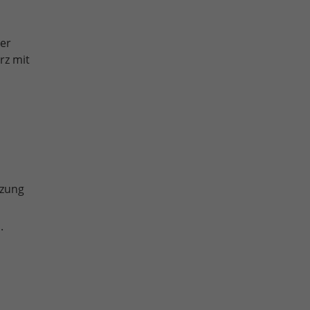
ser
rz mit
izung
.