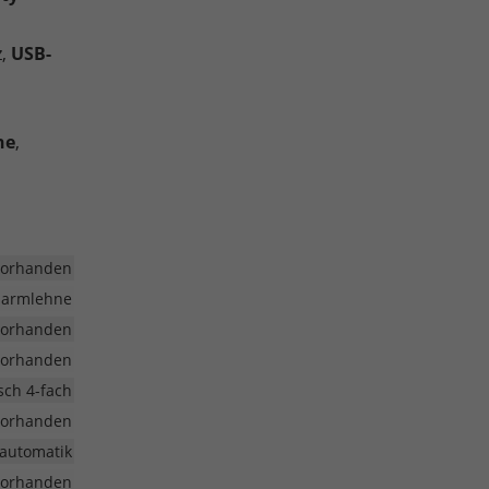
,
USB-
ne
,
vorhanden
larmlehne
vorhanden
vorhanden
isch 4-fach
vorhanden
aautomatik
vorhanden