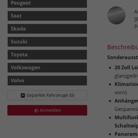
Peugeot
A
Seat
[
P
Skoda
Suzuki
Beschreib
Toyota
Sonderausst
Volkswagen
20 Zoll L
glanzgedr
Volvo
Klimatis
vorn)
Geparkte Fahrzeuge (
0
)
An
hänge
Gespannst
Anmelden
Multifun
Schaltwi
Panorama