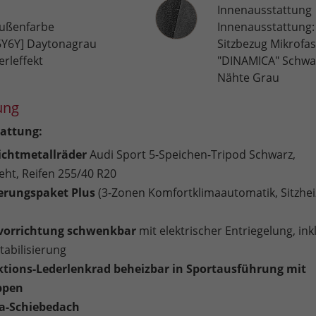
Innenausstattung
Innenausstattung
ußenfarbe
Innenausstattung:
6Y6Y] Daytonagrau
Sitzbezug Mikrofa
erleffekt
"DINAMICA" Schwa
Nähte Grau
ung
attung:
eichtmetallräder
Audi Sport 5-Speichen-Tripod Schwarz,
eht, Reifen 255/40 R20
ierungspaket Plus
(3-Zonen Komfortklimaautomatik, Sitzhe
vorrichtung schwenkbar
mit elektrischer Entriegelung, inkl
abilisierung
ktions-Lederlenkrad beheizbar in Sportausführung mit
ppen
-Schiebedach