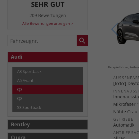
SEHR GUT
209 Bewertungen
Alle Bewertungen anzeigen >
Fahrzeugnr.
Audi
Beispielbilder, teil
A3 Sportback
AUSSENFARB
A5 Avant
[6Y6Y] Dayto
Q3
INNENAUSS
Innenaussta
Q8
Mikrofaser 
S3 Sportback
Nähte Grau
GETRIEBE
Bentley
Automatik
ANTRIEBSA
Cupra
Allrad