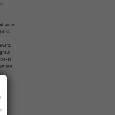
nd
t bis zu
inkl.
hwarz,
tgrau)
zpaket
-Kamera
nt,
d
),
e
ptive