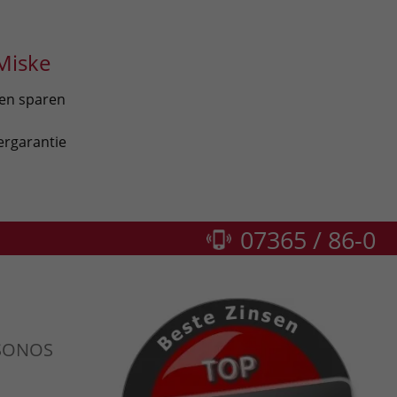
Miske
len sparen
ergarantie
07365 / 86-0
+SONOS