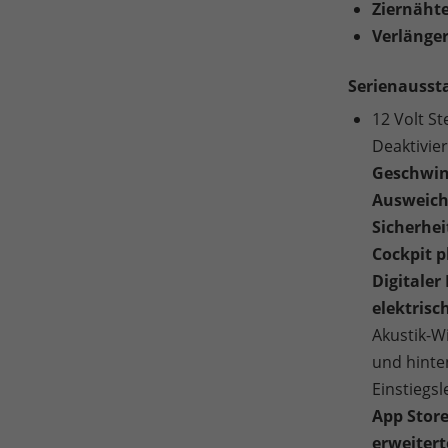
Ziernäht
Verlänger
Serienausst
12 Volt St
Deaktivie
Geschwin
Ausweich
Sicherhei
Cockpit p
Digitaler
elektrisc
Akustik-W
und hinten
Einstiegsl
App Stor
erweitert