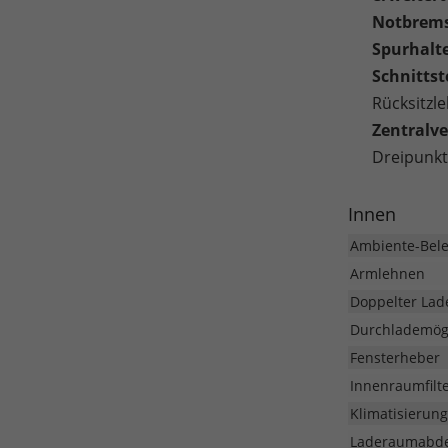
Notbrems
Spurhalte
Schnittst
Rücksitzl
Zentralv
Dreipunkt
Innen
Ambiente-Bel
Armlehnen
Doppelter La
Durchlademögl
Fensterheber
Innenraumfilt
Klimatisierung
Laderaumabd