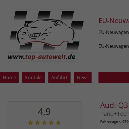
EU-Neuwa
EU-Neuwagen v
EU-Neuwagen z
Home
Kontakt
Anfahrt
News
Audi Q
4,9
Pano+Tec
Fahrzeugnr.
:
970