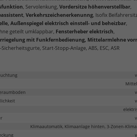
funktion
, Servolenkung,
Vordersitze höhenverstellbar
,
assistent
,
Verkehrszeichenerkenunng
, Isofix Beifahrersitz
elle, Außenspiegel elektrisch einstell- und beheizbar
,
ehne geteilt umklappbar,
Fensterheber elektrisch
,
erriegelung mit Funkfernbedienung, Mittelarmlehne vor
-Sicherheitsgurte, Start-Stopp-Anlage, ABS, ESC, ASR
euchtung
Mitte
deraumboden
ichkeit
elektr
er
Klimaautomatik, Klimaanlage hinten, 3-Zonen-Klim
eckung