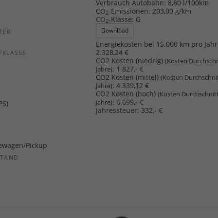
Verbrauch Autobahn:
8,80 l/100km
CO
-Emissionen:
203,00 g/km
2
CO
-Klasse:
G
2
Download
TER
Energiekosten bei 15.000 km pro Jahr
2.328,24 €
FKLASSE
CO2 Kosten (niedrig)
(Kosten Durchschn
:
1.827,- €
Jahre)
CO2 Kosten (mittel)
(Kosten Durchschni
:
4.339,12 €
Jahre)
CO2 Kosten (hoch)
(Kosten Durchschnit
:
6.699,- €
Jahre)
PS)
Jahressteuer:
332,- €
ewagen/Pickup
STAND