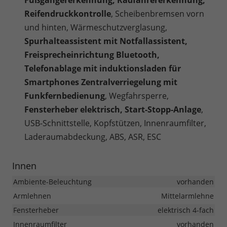
Fußgängererkennung, Radfahrererkennung,
Reifendruckkontrolle
, Scheibenbremsen vorn
und hinten, Wärmeschutzverglasung,
Spurhalteassistent mit Notfallassistent,
Freisprecheinrichtung Bluetooth,
Telefonablage mit induktionsladen für
Smartphones Zentralverriegelung mit
Funkfernbedienung
, Wegfahrsperre,
Fensterheber elektrisch, Start-Stopp-Anlage
,
USB-Schnittstelle, Kopfstützen, Innenraumfilter,
Laderaumabdeckung, ABS, ASR, ESC
Innen
Ambiente-Beleuchtung
vorhanden
Armlehnen
Mittelarmlehne
Fensterheber
elektrisch 4-fach
Innenraumfilter
vorhanden