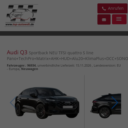
Anrufen
Audi Q3
Sportback NEU TFSI quattro S line
Pano+TechPro+Matrix+AHK+HUD+Alu20+KlimaPlus+DCC+SON
Fahrzeugnr.
:
96934
, unverbindliche Lieferzeit:
15.11.2026
, Landesversion: EU
- Europa,
Neuwagen