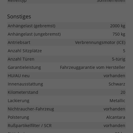
Reifentyp
Sommerreifen
Sonstiges
Anhängelast (gebremst)
2000 kg
Anhängelast (ungebremst)
750 kg
Antriebsart
Verbrennungsmotor (ICE)
Anzahl Sitzplätze
5
Anzahl Türen
5-türig
Garantieleistung
Fahrzeuggarantie vom Hersteller
HU/AU neu
vorhanden
Innenausstattung
Schwarz
Kilometerstand
20
Lackierung
Metallic
Nichtraucher-Fahrzeug
vorhanden
Polsterung
Alcantara
Rußpartikelfilter / SCR
vorhanden