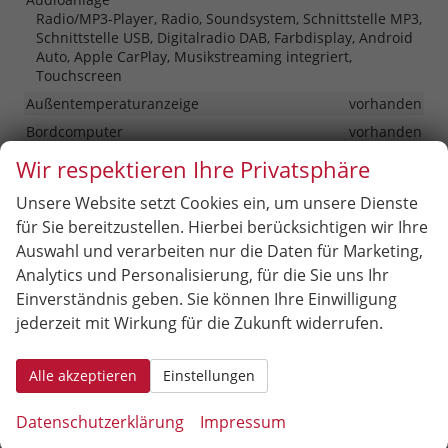
Radio/MP3-Player, Radio, Soundsystem, Schnittstelle MP3,
Schnittstelle USB, Digitalradio DAB, Farbdisplay, Android
Auto, Apple CarPlay, Musikstreaming integriert,
Touchscreen
Außentemperaturanzeige
vorhanden
Bordcomputer
vorhanden
Head-up-Display
vorhanden
Wir respektieren Ihre Privatsphäre
Navigationssystem
Navigation
Unsere Website setzt Cookies ein, um unsere Dienste
Telefon
für Sie bereitzustellen. Hierbei berücksichtigen wir Ihre
Freisprecheinrichtung, Bluetooth, Induktionsladen für
Auswahl und verarbeiten nur die Daten für Marketing,
Smartphones
Analytics und Personalisierung, für die Sie uns Ihr
Uhr & Drehzahlmesser
vorhanden
Einverständnis geben. Sie können Ihre Einwilligung
Volldigitales Kombiinstrument (Virtual Cockpit)
vorhanden
jederzeit mit Wirkung für die Zukunft widerrufen.
Sicherheit & Assistenz
Alle akzeptieren
Einstellungen
Airbags
Airbag, Fenster-/Kopfairbags Vorne, Beifahrerairbag
Datenschutzerklärung
Impressum
abschaltbar, Seitenairbags Vorne, Beifahrerairbag