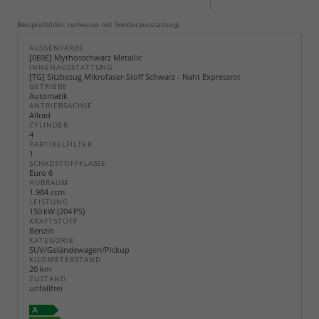
Beispielbilder, teilweise mit Sonderausstattung
AUSSENFARBE
[0E0E] Mythosschwarz Metallic
INNENAUSSTATTUNG
[TG] Sitzbezug Mikrofaser-Stoff Schwarz - Naht Expressrot
GETRIEBE
Automatik
ANTRIEBSACHSE
Allrad
ZYLINDER
4
PARTIKELFILTER
1
SCHADSTOFFKLASSE
Euro 6
HUBRAUM
1.984 ccm
LEISTUNG
150 kW (204 PS)
KRAFTSTOFF
Benzin
KATEGORIE
SUV/Geländewagen/Pickup
KILOMETERSTAND
20 km
ZUSTAND
unfallfrei