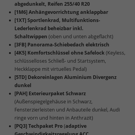
abgedunkelt, Reifen 255/40 R20
[1M6] Anhängevorrichtung anklappbar
[1XT] Sportlenkrad, Multifunktions-
Lederlenkrad beheizbar inkl.
Schaltwippen
(oben und unten abgeflacht)
[3FB] Panorama-Schiebedach elektrisch
[4K5] Komfortschlüssel ohne Safelock
(Keyless,
schlüsselloses Schließ- und Startsystem,
Heckklappe mit virtuelles Pedal)
[5TD] Dekoreinlagen Aluminium Divergenz
dunkel
[PAH] Exterieurpaket Schwarz
(Außenspiegelgehäuse in Schwarz,
Fensterzierleisten und Anbauteile dunkel, Audi
ringe vorn und hinten in Anthrazit)
[PQ3] Techpaket Pro
(
adaptive
Geschwindigkeitsregelung ACC
,