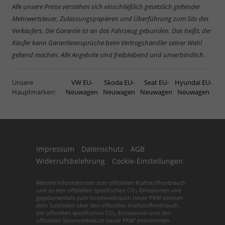
Alle unsere Preise verstehen sich einschließlich gesetzlich geltender
Mehrwertsteuer, Zulassungspapieren und Überführung zum Sitz des
Verkäufers. Die Garantie ist an das Fahrzeug gebunden. Das heißt, der
Käufer kann Garantieansprüche beim Vertragshändler seiner Wahl
geltend machen. Alle Angebote sind freibleibend und unverbindlich.
Unsere
VW EU-
Skoda EU-
Seat EU-
Hyundai EU-
Hauptmarken:
Neuwagen
Neuwagen
Neuwagen
Neuwagen
Impressum
Datenschutz
AGB
Widerrufsbelehrung
Cookie-Einstellungen
Weitere Informationen zum offiziellen Kraftstoffverbrauch
und zu den offiziellen spezifischen CO
-Emissionen und
2
gegebenenfalls zum Stromverbrauch neuer PKW können
dem 'Leitfaden über den offiziellen Kraftstoffverbrauch,
die offiziellen spezifischen CO
-Emissionen und den
2
offiziellen Stromverbrauch neuer PKW' entnommen