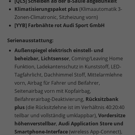
[QL5] Scheiben ab der B-Säule abgedunkelt
Klimatisierungspaket plus
(Klimaautomatik 3-
Zonen-Climatronic, Sitzheizung vorn)
[YYB] Farbnähte rot Audi Sport GmbH
Serienausstattung:
Außenspiegel elektrisch einstell- und
beheizbar, Lichtsensor
, Coming/Leaving Home
Funktion, Ladekantenschutz in Kunststoff, LED-
Tagfahrlicht, Dachhimmel Stoff, Mittelarmlehne
vorn, Airbag für Fahrer und Beifahrer,
Seitenairbag vorn mit Kopfairbag,
Beifahrerairbag-Deaktivierung,
Rücksitzbank
plus
(die Rücksitzlehne ist im Verhältnis 40:20:40
teilbar und vollständig umklappbar),
Vordersitze
höhenverstellbar
,
Audi Application Store und
Smartphone-Interface
(wireless App-Connect),