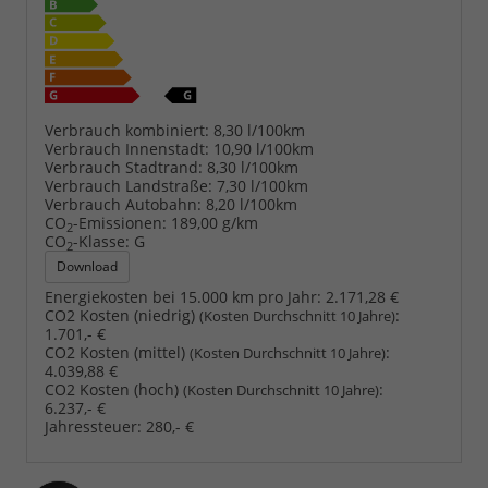
Verbrauch kombiniert:
8,30 l/100km
Verbrauch Innenstadt:
10,90 l/100km
Verbrauch Stadtrand:
8,30 l/100km
Verbrauch Landstraße:
7,30 l/100km
Verbrauch Autobahn:
8,20 l/100km
CO
-Emissionen:
189,00 g/km
2
CO
-Klasse:
G
2
Download
Energiekosten bei 15.000 km pro Jahr:
2.171,28 €
CO2 Kosten (niedrig)
:
(Kosten Durchschnitt 10 Jahre)
1.701,- €
CO2 Kosten (mittel)
:
(Kosten Durchschnitt 10 Jahre)
4.039,88 €
CO2 Kosten (hoch)
:
(Kosten Durchschnitt 10 Jahre)
6.237,- €
Jahressteuer:
280,- €