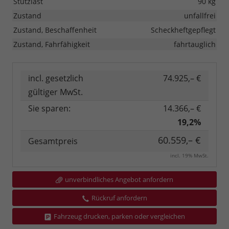
Stützlast
90 kg
Zustand
unfallfrei
Zustand, Beschaffenheit
Scheckheftgepflegt
Zustand, Fahrfähigkeit
fahrtauglich
incl. gesetzlich
74.925,– €
gültiger MwSt.
Sie sparen:
14.366,– €
19,2%
60.559,– €
Gesamtpreis
incl. 19% MwSt.
unverbindliches Angebot anfordern
Rückruf anfordern
Fahrzeug drucken, parken oder vergleichen