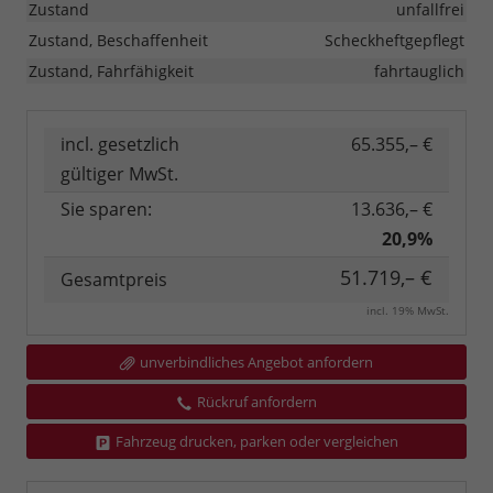
Zustand
unfallfrei
Zustand, Beschaffenheit
Scheckheftgepflegt
Zustand, Fahrfähigkeit
fahrtauglich
incl. gesetzlich
65.355,– €
gültiger MwSt.
Sie sparen:
13.636,– €
20,9%
51.719,– €
Gesamtpreis
incl. 19% MwSt.
unverbindliches Angebot anfordern
Rückruf anfordern
Fahrzeug drucken, parken oder vergleichen