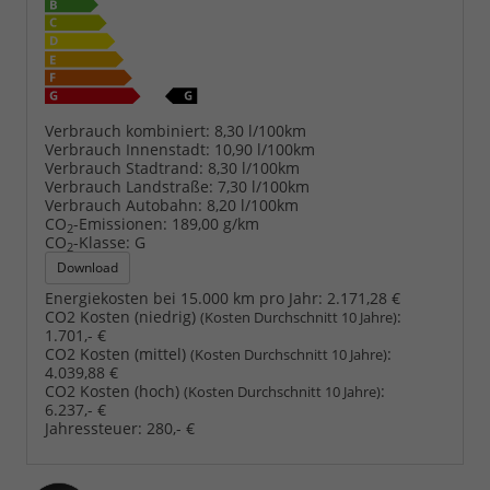
Verbrauch kombiniert:
8,30 l/100km
Verbrauch Innenstadt:
10,90 l/100km
Verbrauch Stadtrand:
8,30 l/100km
Verbrauch Landstraße:
7,30 l/100km
Verbrauch Autobahn:
8,20 l/100km
CO
-Emissionen:
189,00 g/km
2
CO
-Klasse:
G
2
Download
Energiekosten bei 15.000 km pro Jahr:
2.171,28 €
CO2 Kosten (niedrig)
:
(Kosten Durchschnitt 10 Jahre)
1.701,- €
CO2 Kosten (mittel)
:
(Kosten Durchschnitt 10 Jahre)
4.039,88 €
CO2 Kosten (hoch)
:
(Kosten Durchschnitt 10 Jahre)
6.237,- €
Jahressteuer:
280,- €