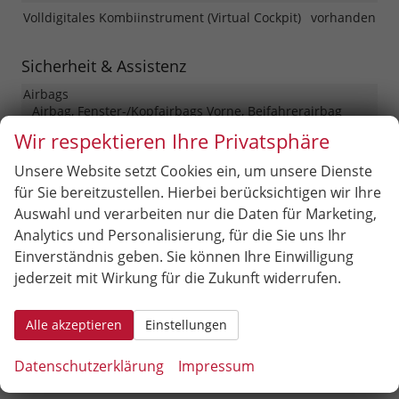
Volldigitales Kombiinstrument (Virtual Cockpit)
vorhanden
Sicherheit & Assistenz
Airbags
Airbag, Fenster-/Kopfairbags Vorne, Beifahrerairbag
abschaltbar, Seitenairbags Vorne, Beifahrerairbag
Wir respektieren Ihre Privatsphäre
Assistenzsysteme
Unsere Website setzt Cookies ein, um unsere Dienste
Tempomat, Notbremsassistent (City-Safety),
Berganfahrassistent, Spurhalteassistent,
für Sie bereitzustellen. Hierbei berücksichtigen wir Ihre
Fußgängererkennung, Abstandstempomat adaptiv (ACC),
Auswahl und verarbeiten nur die Daten für Marketing,
Verkehrzeichenerkennung, Müdigkeitserkennungs-
Analytics und Personalisierung, für die Sie uns Ihr
Sensor, Notrufsystem, Autonomes Notbremssystem,
Abstandswarner, Geschwindigkeitsbegrenzer,
Einverständnis geben. Sie können Ihre Einwilligung
Ausweichassistent (ESA)
jederzeit mit Wirkung für die Zukunft widerrufen.
Einparkhilfe
Selbstlenkendes System, Park Distance Control vorne,
Alle akzeptieren
Einstellungen
Park Distance Control hinten, Rückfahrkamera
Fahrprofilauswahl
vorhanden
Datenschutzerklärung
Impressum
Innenspiegel automatisch abblendend
vorhanden