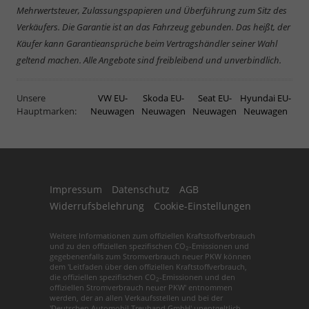
Mehrwertsteuer, Zulassungspapieren und Überführung zum Sitz des
Verkäufers. Die Garantie ist an das Fahrzeug gebunden. Das heißt, der
Käufer kann Garantieansprüche beim Vertragshändler seiner Wahl
geltend machen. Alle Angebote sind freibleibend und unverbindlich.
Unsere
VW EU-
Skoda EU-
Seat EU-
Hyundai EU-
Hauptmarken:
Neuwagen
Neuwagen
Neuwagen
Neuwagen
Impressum
Datenschutz
AGB
Widerrufsbelehrung
Cookie-Einstellungen
Weitere Informationen zum offiziellen Kraftstoffverbrauch
und zu den offiziellen spezifischen CO
-Emissionen und
2
gegebenenfalls zum Stromverbrauch neuer PKW können
dem 'Leitfaden über den offiziellen Kraftstoffverbrauch,
die offiziellen spezifischen CO
-Emissionen und den
2
offiziellen Stromverbrauch neuer PKW' entnommen
werden, der an allen Verkaufsstellen und bei der
'Deutschen Automobil Treuhand GmbH' unentgeltlich