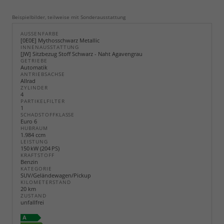
Beispielbilder, teilweise mit Sonderausstattung
AUSSENFARBE
[0E0E] Mythosschwarz Metallic
INNENAUSSTATTUNG
[JW] Sitzbezug Stoff Schwarz - Naht Agavengrau
GETRIEBE
Automatik
ANTRIEBSACHSE
Allrad
ZYLINDER
4
PARTIKELFILTER
1
SCHADSTOFFKLASSE
Euro 6
HUBRAUM
1.984 ccm
LEISTUNG
150 kW (204 PS)
KRAFTSTOFF
Benzin
KATEGORIE
SUV/Geländewagen/Pickup
KILOMETERSTAND
20 km
ZUSTAND
unfallfrei