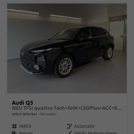
Audi Q3
NEU TFSI quattro Tech+AHK+LEDPlus+ACC+Kamera+Alu18+Volllack
sofort lieferbar
Neuwagen
Fahrzeugnr.
96853
Getriebe
Automatik
Kraftstoff
Benzin
Außenfarbe
[0E0E] Mythosschwarz Metallic