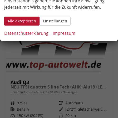
Einverständnis geben. Sie können Ihre Einwilligung
jederzeit mit Wirkung für die Zukunft widerrufen.
Alle akzeptieren
Einstellungen
Datenschutzerklärung
Impressum
Audi Q3
NEU TFSI quattro S line Tech+AHK+Alu19+LEDplus+KlimaPlus+ExtSchwarz
unverbindliche Lieferzeit:
15.10.2026
Neuwagen
Fahrzeugnr.
97522
Getriebe
Automatik
Kraftstoff
Benzin
Außenfarbe
[2Y2Y] Gletscherweiß Metallic
Leistung
150 kW (204 PS)
Kilometerstand
20 km