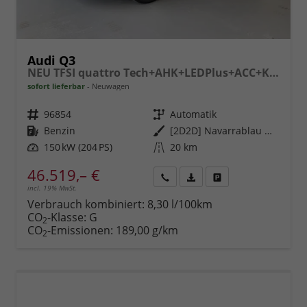
Audi Q3
NEU TFSI quattro Tech+AHK+LEDPlus+ACC+Kamera+Alu18+Volllack
sofort lieferbar
Neuwagen
Fahrzeugnr.
96854
Getriebe
Automatik
Kraftstoff
Benzin
Außenfarbe
[2D2D] Navarrablau Metallic
Leistung
150 kW (204 PS)
Kilometerstand
20 km
46.519,– €
incl. 19% MwSt.
Rückruf
PDF-
Fahrzeug
anfordern
Datei,
drucken,
Verbrauch kombiniert:
8,30 l/100km
Fahrzeugexposé
parken
CO
-Klasse:
G
2
drucken
oder
CO
-Emissionen:
189,00 g/km
2
vergleichen