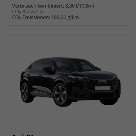
anfordern
Datei,
drucken,
Verbrauch kombiniert:
8,30 l/100km
Fahrzeugexposé
parken
CO
-Klasse:
G
2
drucken
oder
CO
-Emissionen:
189,00 g/km
2
vergleichen