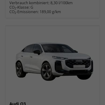
anfordern
Datei,
drucken,
Verbrauch kombiniert:
8,30 l/100km
Fahrzeugexposé
parken
CO
-Klasse:
G
2
drucken
oder
CO
-Emissionen:
189,00 g/km
2
vergleichen
Audi Q3