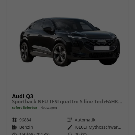
Audi Q3
Sportback NEU TFSI quattro S line Tech+AHK+Alu19+LEDplus+KlimaPlus+ExtSchwarz
sofort lieferbar
Neuwagen
Fahrzeugnr.
96884
Getriebe
Automatik
Kraftstoff
Benzin
Außenfarbe
[0E0E] Mythosschwarz Metallic
Leistung
150 kW (204 PS)
Kilometerstand
20 km