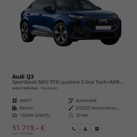
Audi Q3
Sportback NEU TFSI quattro S line Tech+AHK+Alu19+LEDplus+KlimaPlus+ExtSchwarz
sofort lieferbar
Neuwagen
Fahrzeugnr.
96877
Getriebe
Automatik
Kraftstoff
Benzin
Außenfarbe
[2D2D] Navarrablau Metallic
Leistung
150 kW (204 PS)
Kilometerstand
20 km
51.719,– €
incl. 19% MwSt.
Rückruf
PDF-
Fahrzeug