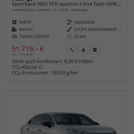
Sportback NEU TFSI quattro S line Tech+AHK+Alu19+LEDplus+KlimaPlus+ExtSchwarz
unverbindliche Lieferzeit:
15.12.2026
Neuwagen
Fahrzeugnr.
96878
Getriebe
Automatik
Kraftstoff
Benzin
Außenfarbe
[2Y2Y] Gletscherweiß Metallic
Leistung
150 kW (204 PS)
Kilometerstand
20 km
51.719,– €
incl. 19% MwSt.
Rückruf
PDF-
Fahrzeug
anfordern
Datei,
drucken,
Verbrauch kombiniert:
8,30 l/100km
Fahrzeugexposé
parken
CO
-Klasse:
G
2
drucken
oder
CO
-Emissionen:
189,00 g/km
2
vergleichen