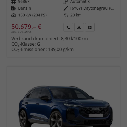
Fahrzeugnr.
96867
Getriebe
Automatik
Kraftstoff
Benzin
Außenfarbe
[6Y6Y] Daytonagrau Perleffekt
Leistung
150 kW (204 PS)
Kilometerstand
20 km
50.679,– €
incl. 19% MwSt.
Rückruf
PDF-
Fahrzeug
anfordern
Datei,
drucken,
Verbrauch kombiniert:
8,30 l/100km
Fahrzeugexposé
parken
CO
-Klasse:
G
2
drucken
oder
CO
-Emissionen:
189,00 g/km
2
vergleichen