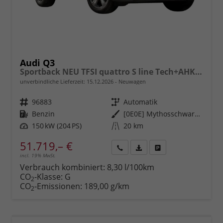
Audi Q3
Sportback NEU TFSI quattro S line Tech+AHK+Alu19+LEDplus+KlimaPlus+ExtSchwarz
unverbindliche Lieferzeit:
15.12.2026
Neuwagen
Fahrzeugnr.
96883
Getriebe
Automatik
Kraftstoff
Benzin
Außenfarbe
[0E0E] Mythosschwarz Metallic
Leistung
150 kW (204 PS)
Kilometerstand
20 km
51.719,– €
incl. 19% MwSt.
Rückruf
PDF-
Fahrzeug
anfordern
Datei,
drucken,
Verbrauch kombiniert:
8,30 l/100km
Fahrzeugexposé
parken
CO
-Klasse:
G
2
drucken
oder
CO
-Emissionen:
189,00 g/km
2
vergleichen