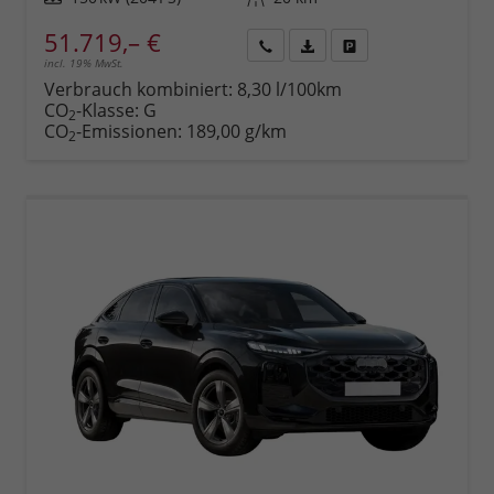
51.719,– €
incl. 19% MwSt.
Rückruf
PDF-
Fahrzeug
anfordern
Datei,
drucken,
Verbrauch kombiniert:
8,30 l/100km
Fahrzeugexposé
parken
CO
-Klasse:
G
2
drucken
oder
CO
-Emissionen:
189,00 g/km
2
vergleichen