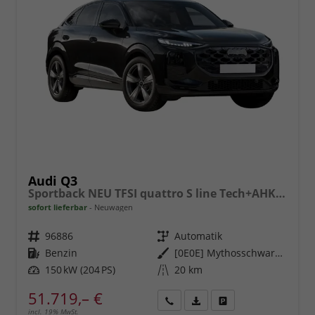
Audi Q3
Sportback NEU TFSI quattro S line Tech+AHK+Alu19+LEDplus+KlimaPlus+ExtSchwarz
sofort lieferbar
Neuwagen
Fahrzeugnr.
96886
Getriebe
Automatik
Kraftstoff
Benzin
Außenfarbe
[0E0E] Mythosschwarz Metallic
Leistung
150 kW (204 PS)
Kilometerstand
20 km
51.719,– €
incl. 19% MwSt.
Rückruf
PDF-
Fahrzeug