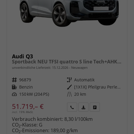
Audi Q3
Sportback NEU TFSI quattro S line Tech+AHK+Alu19+LEDplus+KlimaPlus+ExtSchwarz
unverbindliche Lieferzeit:
15.12.2026
Neuwagen
Fahrzeugnr.
96879
Getriebe
Automatik
Kraftstoff
Benzin
Außenfarbe
[1X1X] Pfeilgrau Perleffekt
Leistung
150 kW (204 PS)
Kilometerstand
20 km
51.719,– €
incl. 19% MwSt.
Rückruf
PDF-
Fahrzeug
anfordern
Datei,
drucken,
Verbrauch kombiniert:
8,30 l/100km
Fahrzeugexposé
parken
CO
-Klasse:
G
2
drucken
oder
CO
-Emissionen:
189,00 g/km
2
vergleichen