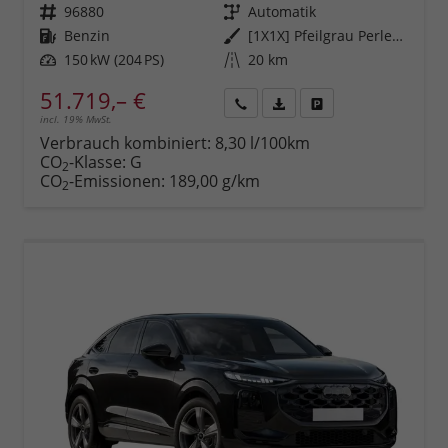
Fahrzeugnr.
96880
Getriebe
Automatik
Kraftstoff
Benzin
Außenfarbe
[1X1X] Pfeilgrau Perleffekt
Leistung
150 kW (204 PS)
Kilometerstand
20 km
51.719,– €
incl. 19% MwSt.
Rückruf
PDF-
Fahrzeug
anfordern
Datei,
drucken,
Verbrauch kombiniert:
8,30 l/100km
Fahrzeugexposé
parken
CO
-Klasse:
G
2
drucken
oder
CO
-Emissionen:
189,00 g/km
2
vergleichen