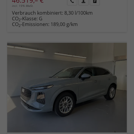
46.519,– €
incl. 19% MwSt.
Rückruf
PDF-
Fahrzeug
anfordern
Datei,
drucken,
Verbrauch kombiniert:
8,30 l/100km
Fahrzeugexposé
parken
CO
-Klasse:
G
2
drucken
oder
CO
-Emissionen:
189,00 g/km
2
vergleichen