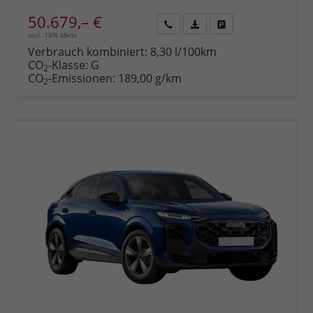
50.679,– €
incl. 19% MwSt.
Rückruf
PDF-
Fahrzeug
anfordern
Datei,
drucken,
Verbrauch kombiniert:
8,30 l/100km
Fahrzeugexposé
parken
CO
-Klasse:
G
2
drucken
oder
CO
-Emissionen:
189,00 g/km
2
vergleichen