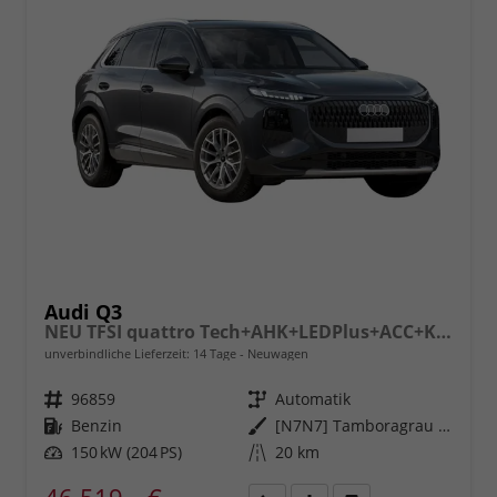
Audi Q3
NEU TFSI quattro Tech+AHK+LEDPlus+ACC+Kamera+Alu18+Volllack
unverbindliche Lieferzeit:
14 Tage
Neuwagen
Fahrzeugnr.
96859
Getriebe
Automatik
Kraftstoff
Benzin
Außenfarbe
[N7N7] Tamboragrau Metallic
Leistung
150 kW (204 PS)
Kilometerstand
20 km