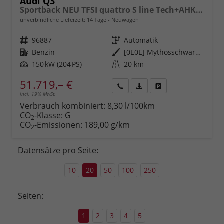
Audi Q3
Sportback NEU TFSI quattro S line Tech+AHK+Alu19+LEDplus+KlimaPlus+ExtSchwarz
unverbindliche Lieferzeit:
14 Tage
Neuwagen
Fahrzeugnr.
96887
Getriebe
Automatik
Kraftstoff
Benzin
Außenfarbe
[0E0E] Mythosschwarz Metallic
Leistung
150 kW (204 PS)
Kilometerstand
20 km
51.719,– €
incl. 19% MwSt.
Rückruf
PDF-
Fahrzeug
anfordern
Datei,
drucken,
Verbrauch kombiniert:
8,30 l/100km
Fahrzeugexposé
parken
CO
-Klasse:
G
2
drucken
oder
CO
-Emissionen:
189,00 g/km
2
vergleichen
Datensätze pro Seite:
10
20
50
100
250
Seiten:
1
2
3
4
5