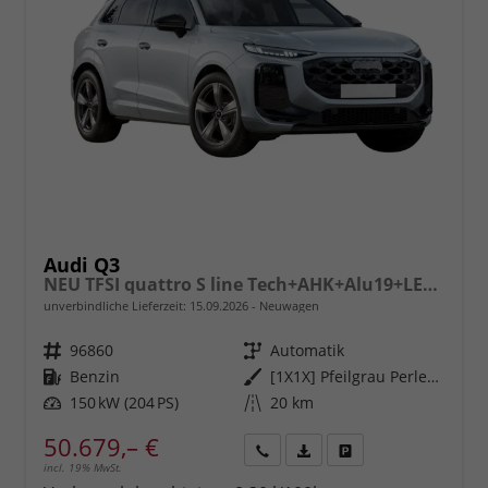
Audi Q3
NEU TFSI quattro S line Tech+AHK+Alu19+LEDplus+KlimaPlus+ExtSchwarz
unverbindliche Lieferzeit:
15.09.2026
Neuwagen
Fahrzeugnr.
96860
Getriebe
Automatik
Kraftstoff
Benzin
Außenfarbe
[1X1X] Pfeilgrau Perleffekt
Leistung
150 kW (204 PS)
Kilometerstand
20 km
50.679,– €
incl. 19% MwSt.
Rückruf
PDF-
Fahrzeug