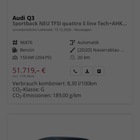
Audi Q3
Sportback NEU TFSI quattro S line Tech+AHK+Alu19+LEDplus+KlimaPlus+ExtSchwarz
unverbindliche Lieferzeit:
15.12.2026
Neuwagen
Fahrzeugnr.
96876
Getriebe
Automatik
Kraftstoff
Benzin
Außenfarbe
[2D2D] Navarrablau Metallic
Leistung
150 kW (204 PS)
Kilometerstand
20 km
51.719,– €
incl. 19% MwSt.
Rückruf
PDF-
Fahrzeug
anfordern
Datei,
drucken,
Verbrauch kombiniert:
8,30 l/100km
Fahrzeugexposé
parken
CO
-Klasse:
G
2
drucken
oder
CO
-Emissionen:
189,00 g/km
2
vergleichen