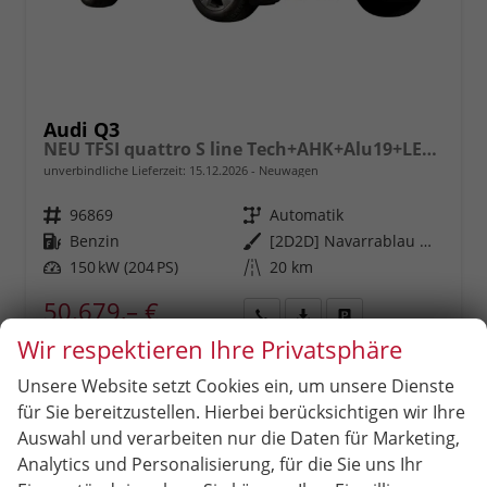
Audi Q3
NEU TFSI quattro S line Tech+AHK+Alu19+LEDplus+KlimaPlus+ExtSchwarz
unverbindliche Lieferzeit:
15.12.2026
Neuwagen
Fahrzeugnr.
96869
Getriebe
Automatik
Kraftstoff
Benzin
Außenfarbe
[2D2D] Navarrablau Metallic
Leistung
150 kW (204 PS)
Kilometerstand
20 km
50.679,– €
incl. 19% MwSt.
Rückruf
PDF-
Fahrzeug
Wir respektieren Ihre Privatsphäre
anfordern
Datei,
drucken,
Verbrauch kombiniert:
8,30 l/100km
Fahrzeugexposé
parken
CO
-Klasse:
G
Unsere Website setzt Cookies ein, um unsere Dienste
2
drucken
oder
CO
-Emissionen:
189,00 g/km
2
für Sie bereitzustellen. Hierbei berücksichtigen wir Ihre
vergleichen
Auswahl und verarbeiten nur die Daten für Marketing,
Analytics und Personalisierung, für die Sie uns Ihr