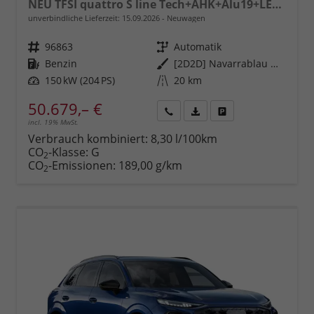
NEU TFSI quattro S line Tech+AHK+Alu19+LEDplus+KlimaPlus+ExtSchwarz
unverbindliche Lieferzeit:
15.09.2026
Neuwagen
Fahrzeugnr.
96863
Getriebe
Automatik
Kraftstoff
Benzin
Außenfarbe
[2D2D] Navarrablau Metallic
Leistung
150 kW (204 PS)
Kilometerstand
20 km
50.679,– €
incl. 19% MwSt.
Rückruf
PDF-
Fahrzeug
anfordern
Datei,
drucken,
Verbrauch kombiniert:
8,30 l/100km
Fahrzeugexposé
parken
CO
-Klasse:
G
2
drucken
oder
CO
-Emissionen:
189,00 g/km
2
vergleichen