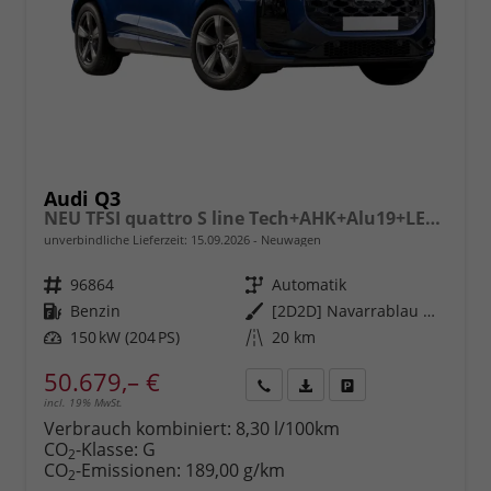
Audi Q3
NEU TFSI quattro S line Tech+AHK+Alu19+LEDplus+KlimaPlus+ExtSchwarz
unverbindliche Lieferzeit:
15.09.2026
Neuwagen
Fahrzeugnr.
96864
Getriebe
Automatik
Kraftstoff
Benzin
Außenfarbe
[2D2D] Navarrablau Metallic
Leistung
150 kW (204 PS)
Kilometerstand
20 km
50.679,– €
incl. 19% MwSt.
Rückruf
PDF-
Fahrzeug
anfordern
Datei,
drucken,
Verbrauch kombiniert:
8,30 l/100km
Fahrzeugexposé
parken
CO
-Klasse:
G
2
drucken
oder
CO
-Emissionen:
189,00 g/km
2
vergleichen