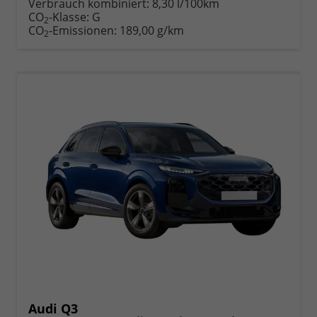
anfordern
Datei,
drucken,
Verbrauch kombiniert:
8,30 l/100km
Fahrzeugexposé
parken
CO
-Klasse:
G
2
drucken
oder
CO
-Emissionen:
189,00 g/km
2
vergleichen
Audi Q3