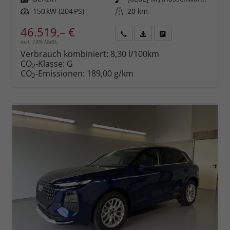
Leistung
150 kW (204 PS)
Kilometerstand
20 km
46.519,– €
incl. 19% MwSt.
Rückruf
PDF-
Fahrzeug
anfordern
Datei,
drucken,
Verbrauch kombiniert:
8,30 l/100km
Fahrzeugexposé
parken
CO
-Klasse:
G
2
drucken
oder
CO
-Emissionen:
189,00 g/km
2
vergleichen