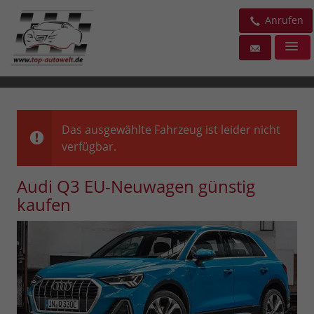
Anrufen
Das ausgewählte Fahrzeug ist leider nicht
verfügbar.
Audi Q3 EU-Neuwagen günstig
kaufen