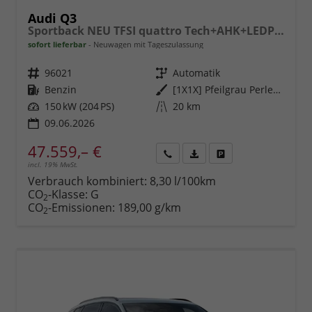
Audi Q3
Sportback NEU TFSI quattro Tech+AHK+LEDPlus+ACC+Kamera+Alu18+Volllack
sofort lieferbar
Neuwagen mit Tageszulassung
Fahrzeugnr.
96021
Getriebe
Automatik
Kraftstoff
Benzin
Außenfarbe
[1X1X] Pfeilgrau Perleffekt
Leistung
150 kW (204 PS)
Kilometerstand
20 km
09.06.2026
47.559,– €
incl. 19% MwSt.
Rückruf
PDF-
Fahrzeug
anfordern
Datei,
drucken,
Verbrauch kombiniert:
8,30 l/100km
Fahrzeugexposé
parken
CO
-Klasse:
G
2
drucken
oder
CO
-Emissionen:
189,00 g/km
2
vergleichen