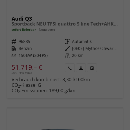
Audi Q3
Sportback NEU TFSI quattro S line Tech+AHK+Alu19+LEDplus+KlimaPlus+ExtSchwarz
sofort lieferbar
Neuwagen
Fahrzeugnr.
96885
Getriebe
Automatik
Kraftstoff
Benzin
Außenfarbe
[0E0E] Mythosschwarz Metallic
Leistung
150 kW (204 PS)
Kilometerstand
20 km
51.719,– €
incl. 19% MwSt.
Rückruf
PDF-
Fahrzeug
anfordern
Datei,
drucken,
Verbrauch kombiniert:
8,30 l/100km
Fahrzeugexposé
parken
CO
-Klasse:
G
2
drucken
oder
CO
-Emissionen:
189,00 g/km
2
vergleichen