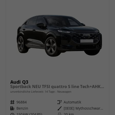
Audi Q3
Sportback NEU TFSI quattro S line Tech+AHK+Alu19+LEDplus+KlimaPlus+ExtSchwarz
unverbindliche Lieferzeit:
14 Tage
Neuwagen
Fahrzeugnr.
96884
Getriebe
Automatik
Kraftstoff
Benzin
Außenfarbe
[0E0E] Mythosschwarz Metallic
Leistung
150 kW (204 PS)
Kilometerstand
20 km