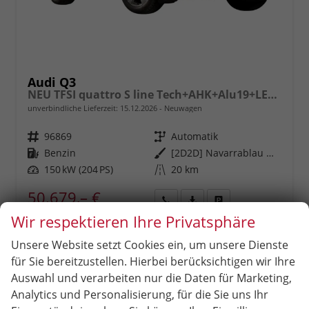
Audi Q3
NEU TFSI quattro S line Tech+AHK+Alu19+LEDplus+KlimaPlus+ExtSchwarz
unverbindliche Lieferzeit:
15.12.2026
Neuwagen
Fahrzeugnr.
96869
Getriebe
Automatik
Kraftstoff
Benzin
Außenfarbe
[2D2D] Navarrablau Metallic
Leistung
150 kW (204 PS)
Kilometerstand
20 km
50.679,– €
incl. 19% MwSt.
Rückruf
PDF-
Fahrzeug
Wir respektieren Ihre Privatsphäre
anfordern
Datei,
drucken,
Verbrauch kombiniert:
8,30 l/100km
Fahrzeugexposé
parken
CO
-Klasse:
G
Unsere Website setzt Cookies ein, um unsere Dienste
2
drucken
oder
CO
-Emissionen:
189,00 g/km
2
für Sie bereitzustellen. Hierbei berücksichtigen wir Ihre
vergleichen
Auswahl und verarbeiten nur die Daten für Marketing,
Analytics und Personalisierung, für die Sie uns Ihr