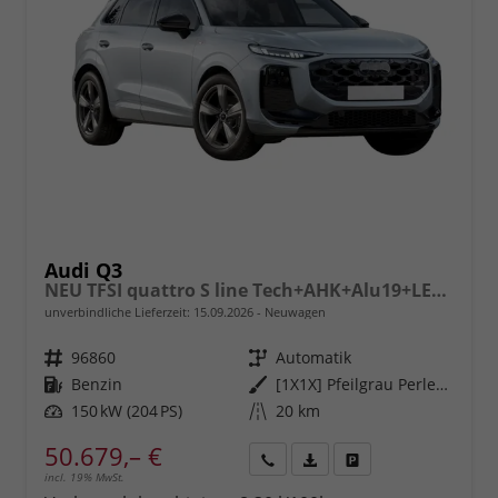
Audi Q3
NEU TFSI quattro S line Tech+AHK+Alu19+LEDplus+KlimaPlus+ExtSchwarz
unverbindliche Lieferzeit:
15.09.2026
Neuwagen
Fahrzeugnr.
96860
Getriebe
Automatik
Kraftstoff
Benzin
Außenfarbe
[1X1X] Pfeilgrau Perleffekt
Leistung
150 kW (204 PS)
Kilometerstand
20 km
50.679,– €
incl. 19% MwSt.
Rückruf
PDF-
Fahrzeug