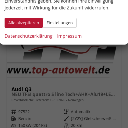
Einverständnis geben. Sie können Ihre Einwilligung
jederzeit mit Wirkung für die Zukunft widerrufen.
Alle akzeptieren
Einstellungen
Datenschutzerklärung
Impressum
Audi Q3
NEU TFSI quattro S line Tech+AHK+Alu19+LEDplus+KlimaPlus+ExtSchwarz
unverbindliche Lieferzeit:
15.10.2026
Neuwagen
Fahrzeugnr.
97522
Getriebe
Automatik
Kraftstoff
Benzin
Außenfarbe
[2Y2Y] Gletscherweiß Metallic
Leistung
150 kW (204 PS)
Kilometerstand
20 km