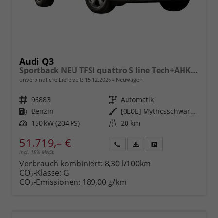
Audi Q3
Sportback NEU TFSI quattro S line Tech+AHK+Alu19+LEDplus+KlimaPlus+ExtSchwarz
unverbindliche Lieferzeit:
15.12.2026
Neuwagen
Fahrzeugnr.
96883
Getriebe
Automatik
Kraftstoff
Benzin
Außenfarbe
[0E0E] Mythosschwarz Metallic
Leistung
150 kW (204 PS)
Kilometerstand
20 km
51.719,– €
incl. 19% MwSt.
Rückruf
PDF-
Fahrzeug
anfordern
Datei,
drucken,
Verbrauch kombiniert:
8,30 l/100km
Fahrzeugexposé
parken
CO
-Klasse:
G
2
drucken
oder
CO
-Emissionen:
189,00 g/km
2
vergleichen