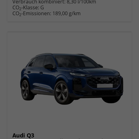
anfordern
Datei,
drucken,
Verbrauch kombiniert:
8,30 l/100km
Fahrzeugexposé
parken
CO
-Klasse:
G
2
drucken
oder
CO
-Emissionen:
189,00 g/km
2
vergleichen
Audi Q3