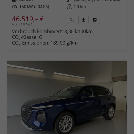
Leistung
150 kW (204 PS)
Kilometerstand
20 km
46.519,– €
incl. 19% MwSt.
Rückruf
PDF-
Fahrzeug
anfordern
Datei,
drucken,
Verbrauch kombiniert:
8,30 l/100km
Fahrzeugexposé
parken
CO
-Klasse:
G
2
drucken
oder
CO
-Emissionen:
189,00 g/km
2
vergleichen