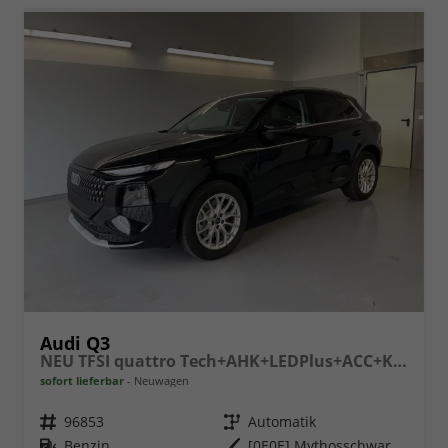
Audi Q3
NEU TFSI quattro Tech+AHK+LEDPlus+ACC+Kamera+Alu18+Volllack
sofort lieferbar
Neuwagen
Fahrzeugnr.
96853
Getriebe
Automatik
Kraftstoff
Benzin
Außenfarbe
[0E0E] Mythosschwarz Metallic