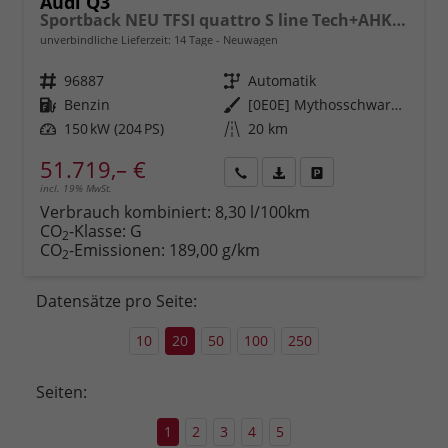
Audi Q3
Sportback NEU TFSI quattro S line Tech+AHK+Alu19+LEDplus+KlimaPlus+ExtSchwarz
unverbindliche Lieferzeit:
14 Tage
Neuwagen
Fahrzeugnr.
96887
Getriebe
Automatik
Kraftstoff
Benzin
Außenfarbe
[0E0E] Mythosschwarz Metallic
Leistung
150 kW (204 PS)
Kilometerstand
20 km
51.719,– €
incl. 19% MwSt.
Rückruf
PDF-
Fahrzeug
anfordern
Datei,
drucken,
Verbrauch kombiniert:
8,30 l/100km
Fahrzeugexposé
parken
CO
-Klasse:
G
2
drucken
oder
CO
-Emissionen:
189,00 g/km
2
vergleichen
Datensätze pro Seite:
10
20
50
100
250
Seiten:
1
2
3
4
5