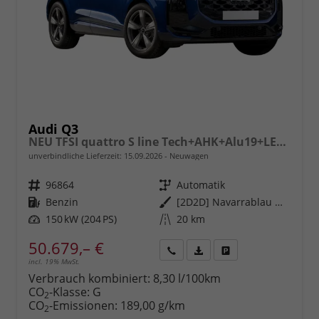
Audi Q3
NEU TFSI quattro S line Tech+AHK+Alu19+LEDplus+KlimaPlus+ExtSchwarz
unverbindliche Lieferzeit:
15.09.2026
Neuwagen
Fahrzeugnr.
96864
Getriebe
Automatik
Kraftstoff
Benzin
Außenfarbe
[2D2D] Navarrablau Metallic
Leistung
150 kW (204 PS)
Kilometerstand
20 km
50.679,– €
incl. 19% MwSt.
Rückruf
PDF-
Fahrzeug
anfordern
Datei,
drucken,
Verbrauch kombiniert:
8,30 l/100km
Fahrzeugexposé
parken
CO
-Klasse:
G
2
drucken
oder
CO
-Emissionen:
189,00 g/km
2
vergleichen