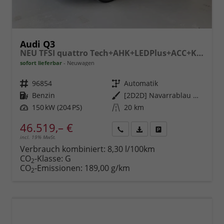
Audi Q3
NEU TFSI quattro Tech+AHK+LEDPlus+ACC+Kamera+Alu18+Volllack
sofort lieferbar
Neuwagen
Fahrzeugnr.
96854
Getriebe
Automatik
Kraftstoff
Benzin
Außenfarbe
[2D2D] Navarrablau Metallic
Leistung
150 kW (204 PS)
Kilometerstand
20 km
46.519,– €
incl. 19% MwSt.
Rückruf
PDF-
Fahrzeug
anfordern
Datei,
drucken,
Verbrauch kombiniert:
8,30 l/100km
Fahrzeugexposé
parken
CO
-Klasse:
G
2
drucken
oder
CO
-Emissionen:
189,00 g/km
2
vergleichen