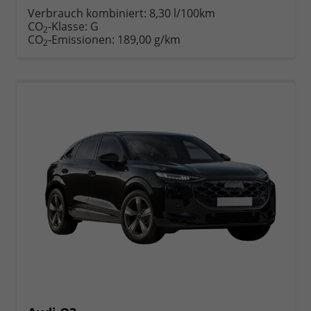
anfordern
Datei,
drucken,
Verbrauch kombiniert:
8,30 l/100km
Fahrzeugexposé
parken
CO
-Klasse:
G
2
drucken
oder
CO
-Emissionen:
189,00 g/km
2
vergleichen