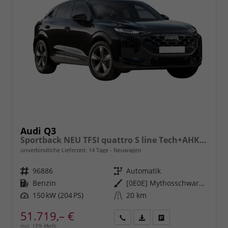
Audi Q3
Sportback NEU TFSI quattro S line Tech+AHK+Alu19+LEDplus+KlimaPlus+ExtSchwarz
unverbindliche Lieferzeit:
14 Tage
Neuwagen
Fahrzeugnr.
96886
Getriebe
Automatik
Kraftstoff
Benzin
Außenfarbe
[0E0E] Mythosschwarz Metallic
Leistung
150 kW (204 PS)
Kilometerstand
20 km
51.719,– €
incl. 19% MwSt.
Rückruf
PDF-
Fahrzeug