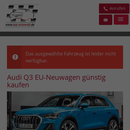
Anrufen
Das ausgewählte Fahrzeug ist leider nicht
verfügbar.
Audi Q3 EU-Neuwagen günstig
kaufen