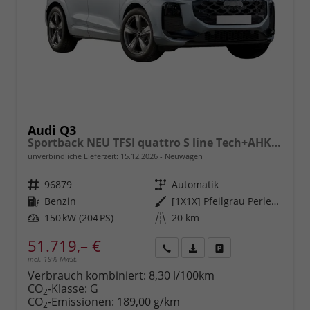
Audi Q3
Sportback NEU TFSI quattro S line Tech+AHK+Alu19+LEDplus+KlimaPlus+ExtSchwarz
unverbindliche Lieferzeit:
15.12.2026
Neuwagen
Fahrzeugnr.
96879
Getriebe
Automatik
Kraftstoff
Benzin
Außenfarbe
[1X1X] Pfeilgrau Perleffekt
Leistung
150 kW (204 PS)
Kilometerstand
20 km
51.719,– €
incl. 19% MwSt.
Rückruf
PDF-
Fahrzeug
anfordern
Datei,
drucken,
Verbrauch kombiniert:
8,30 l/100km
Fahrzeugexposé
parken
CO
-Klasse:
G
2
drucken
oder
CO
-Emissionen:
189,00 g/km
2
vergleichen