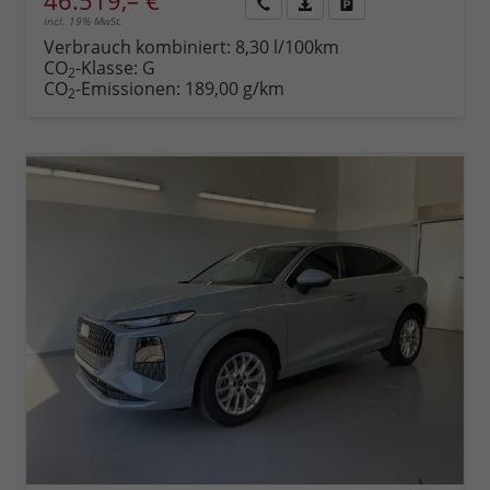
46.519,– €
incl. 19% MwSt.
Rückruf
PDF-
Fahrzeug
anfordern
Datei,
drucken,
Verbrauch kombiniert:
8,30 l/100km
Fahrzeugexposé
parken
CO
-Klasse:
G
2
drucken
oder
CO
-Emissionen:
189,00 g/km
2
vergleichen