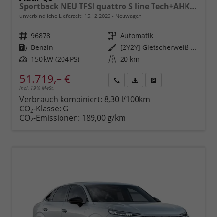
Sportback NEU TFSI quattro S line Tech+AHK+Alu19+LEDplus+KlimaPlus+ExtSchwarz
unverbindliche Lieferzeit:
15.12.2026
Neuwagen
Fahrzeugnr.
96878
Getriebe
Automatik
Kraftstoff
Benzin
Außenfarbe
[2Y2Y] Gletscherweiß Metallic
Leistung
150 kW (204 PS)
Kilometerstand
20 km
51.719,– €
incl. 19% MwSt.
Rückruf
PDF-
Fahrzeug
anfordern
Datei,
drucken,
Verbrauch kombiniert:
8,30 l/100km
Fahrzeugexposé
parken
CO
-Klasse:
G
2
drucken
oder
CO
-Emissionen:
189,00 g/km
2
vergleichen