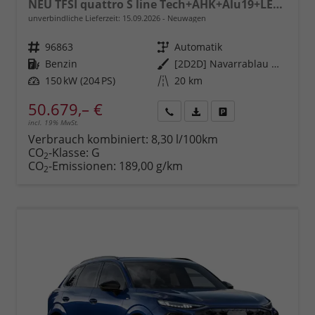
NEU TFSI quattro S line Tech+AHK+Alu19+LEDplus+KlimaPlus+ExtSchwarz
unverbindliche Lieferzeit:
15.09.2026
Neuwagen
Fahrzeugnr.
96863
Getriebe
Automatik
Kraftstoff
Benzin
Außenfarbe
[2D2D] Navarrablau Metallic
Leistung
150 kW (204 PS)
Kilometerstand
20 km
50.679,– €
incl. 19% MwSt.
Rückruf
PDF-
Fahrzeug
anfordern
Datei,
drucken,
Verbrauch kombiniert:
8,30 l/100km
Fahrzeugexposé
parken
CO
-Klasse:
G
2
drucken
oder
CO
-Emissionen:
189,00 g/km
2
vergleichen