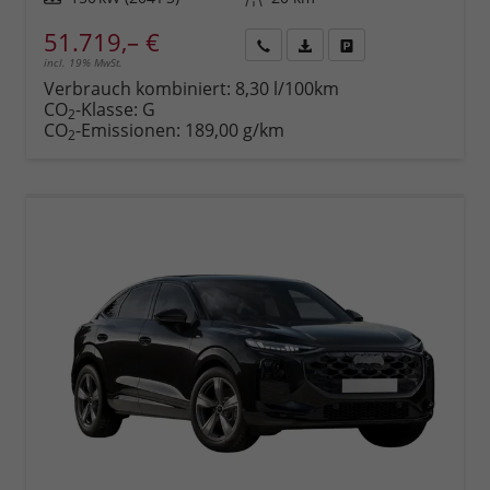
51.719,– €
incl. 19% MwSt.
Rückruf
PDF-
Fahrzeug
anfordern
Datei,
drucken,
Verbrauch kombiniert:
8,30 l/100km
Fahrzeugexposé
parken
CO
-Klasse:
G
2
drucken
oder
CO
-Emissionen:
189,00 g/km
2
vergleichen