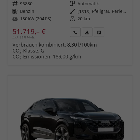
Fahrzeugnr.
96880
Getriebe
Automatik
Kraftstoff
Benzin
Außenfarbe
[1X1X] Pfeilgrau Perleffekt
Leistung
150 kW (204 PS)
Kilometerstand
20 km
51.719,– €
incl. 19% MwSt.
Rückruf
PDF-
Fahrzeug
anfordern
Datei,
drucken,
Verbrauch kombiniert:
8,30 l/100km
Fahrzeugexposé
parken
CO
-Klasse:
G
2
drucken
oder
CO
-Emissionen:
189,00 g/km
2
vergleichen