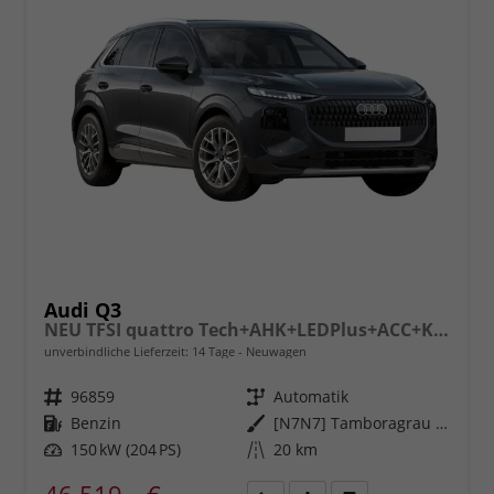
Audi Q3
NEU TFSI quattro Tech+AHK+LEDPlus+ACC+Kamera+Alu18+Volllack
unverbindliche Lieferzeit:
14 Tage
Neuwagen
Fahrzeugnr.
96859
Getriebe
Automatik
Kraftstoff
Benzin
Außenfarbe
[N7N7] Tamboragrau Metallic
Leistung
150 kW (204 PS)
Kilometerstand
20 km