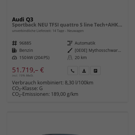
Audi Q3
Sportback NEU TFSI quattro S line Tech+AHK+Alu19+LEDplus+KlimaPlus+ExtSchwarz
unverbindliche Lieferzeit:
14 Tage
Neuwagen
Fahrzeugnr.
96885
Getriebe
Automatik
Kraftstoff
Benzin
Außenfarbe
[0E0E] Mythosschwarz Metallic
Leistung
150 kW (204 PS)
Kilometerstand
20 km
51.719,– €
incl. 19% MwSt.
Rückruf
PDF-
Fahrzeug
anfordern
Datei,
drucken,
Verbrauch kombiniert:
8,30 l/100km
Fahrzeugexposé
parken
CO
-Klasse:
G
2
drucken
oder
CO
-Emissionen:
189,00 g/km
2
vergleichen