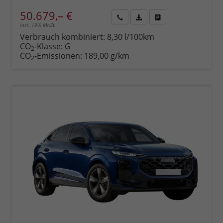
50.679,– €
incl. 19% MwSt.
Rückruf
PDF-
Fahrzeug
anfordern
Datei,
drucken,
Verbrauch kombiniert:
8,30 l/100km
Fahrzeugexposé
parken
CO
-Klasse:
G
2
drucken
oder
CO
-Emissionen:
189,00 g/km
2
vergleichen