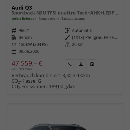
Audi Q3
Sportback NEU TFSI quattro Tech+AHK+LEDPlus+ACC+Kamera+Alu18+Volllack
sofort lieferbar
Neuwagen mit Tageszulassung
Fahrzeugnr.
96021
Getriebe
Automatik
Kraftstoff
Benzin
Außenfarbe
[1X1X] Pfeilgrau Perleffekt
Leistung
150 kW (204 PS)
Kilometerstand
20 km
09.06.2026
47.559,– €
incl. 19% MwSt.
Rückruf
PDF-
Fahrzeug
anfordern
Datei,
drucken,
Verbrauch kombiniert:
8,30 l/100km
Fahrzeugexposé
parken
CO
-Klasse:
G
2
drucken
oder
CO
-Emissionen:
189,00 g/km
2
vergleichen