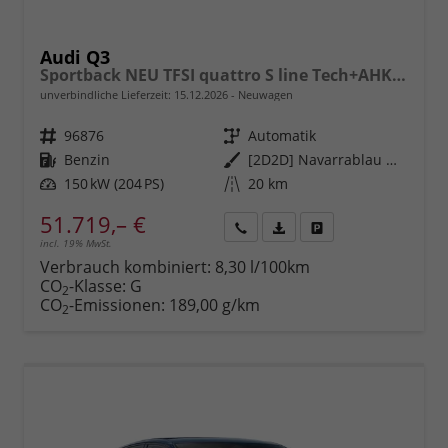
Audi Q3
Sportback NEU TFSI quattro S line Tech+AHK+Alu19+LEDplus+KlimaPlus+ExtSchwarz
unverbindliche Lieferzeit:
15.12.2026
Neuwagen
Fahrzeugnr.
96876
Getriebe
Automatik
Kraftstoff
Benzin
Außenfarbe
[2D2D] Navarrablau Metallic
Leistung
150 kW (204 PS)
Kilometerstand
20 km
51.719,– €
incl. 19% MwSt.
Rückruf
PDF-
Fahrzeug
anfordern
Datei,
drucken,
Verbrauch kombiniert:
8,30 l/100km
Fahrzeugexposé
parken
CO
-Klasse:
G
2
drucken
oder
CO
-Emissionen:
189,00 g/km
2
vergleichen