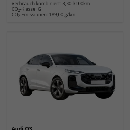
anfordern
Datei,
drucken,
Verbrauch kombiniert:
8,30 l/100km
Fahrzeugexposé
parken
CO
-Klasse:
G
2
drucken
oder
CO
-Emissionen:
189,00 g/km
2
vergleichen
Audi Q3