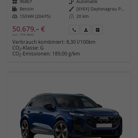
Fahrzeugnr.
96867
Getriebe
Automatik
Kraftstoff
Benzin
Außenfarbe
[6Y6Y] Daytonagrau Perleffekt
Leistung
150 kW (204 PS)
Kilometerstand
20 km
50.679,– €
incl. 19% MwSt.
Rückruf
PDF-
Fahrzeug
anfordern
Datei,
drucken,
Verbrauch kombiniert:
8,30 l/100km
Fahrzeugexposé
parken
CO
-Klasse:
G
2
drucken
oder
CO
-Emissionen:
189,00 g/km
2
vergleichen