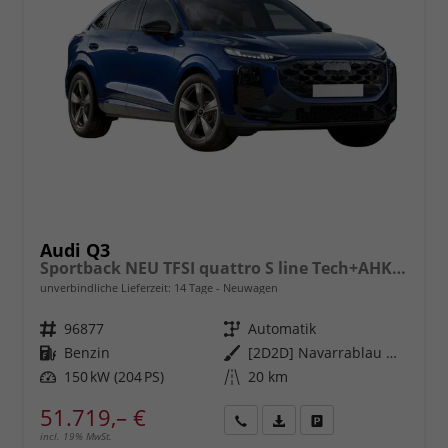
Audi Q3
Sportback NEU TFSI quattro S line Tech+AHK+Alu19+LEDplus+KlimaPlus+ExtSchwarz
unverbindliche Lieferzeit:
14 Tage
Neuwagen
Fahrzeugnr.
96877
Getriebe
Automatik
Kraftstoff
Benzin
Außenfarbe
[2D2D] Navarrablau Metallic
Leistung
150 kW (204 PS)
Kilometerstand
20 km
51.719,– €
incl. 19% MwSt.
Rückruf
PDF-
Fahrzeug