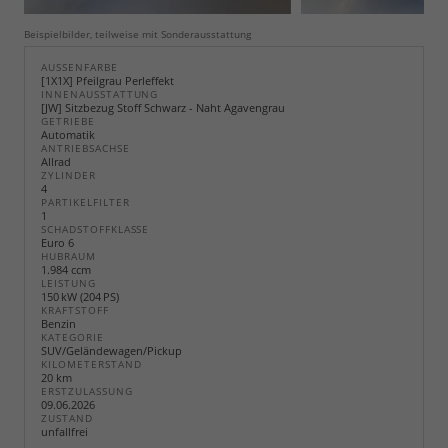
Beispielbilder, teilweise mit Sonderausstattung
AUSSENFARBE
[1X1X] Pfeilgrau Perleffekt
INNENAUSSTATTUNG
[JW] Sitzbezug Stoff Schwarz - Naht Agavengrau
GETRIEBE
Automatik
ANTRIEBSACHSE
Allrad
ZYLINDER
4
PARTIKELFILTER
1
SCHADSTOFFKLASSE
Euro 6
HUBRAUM
1.984 ccm
LEISTUNG
150 kW (204 PS)
KRAFTSTOFF
Benzin
KATEGORIE
SUV/Geländewagen/Pickup
KILOMETERSTAND
20 km
ERSTZULASSUNG
09.06.2026
ZUSTAND
unfallfrei