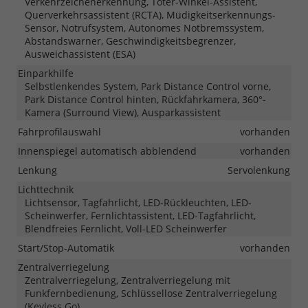
Verkehrzeichenerkennung, Toter-Winkel-Assistent,
Querverkehrsassistent (RCTA), Müdigkeitserkennungs-
Sensor, Notrufsystem, Autonomes Notbremssystem,
Abstandswarner, Geschwindigkeitsbegrenzer,
Ausweichassistent (ESA)
Einparkhilfe
Selbstlenkendes System, Park Distance Control vorne,
Park Distance Control hinten, Rückfahrkamera, 360°-
Kamera (Surround View), Ausparkassistent
Fahrprofilauswahl
vorhanden
Innenspiegel automatisch abblendend
vorhanden
Lenkung
Servolenkung
Lichttechnik
Lichtsensor, Tagfahrlicht, LED-Rückleuchten, LED-
Scheinwerfer, Fernlichtassistent, LED-Tagfahrlicht,
Blendfreies Fernlicht, Voll-LED Scheinwerfer
Start/Stop-Automatik
vorhanden
Zentralverriegelung
Zentralverriegelung, Zentralverriegelung mit
Funkfernbedienung, Schlüssellose Zentralverriegelung
(Keyless Go)