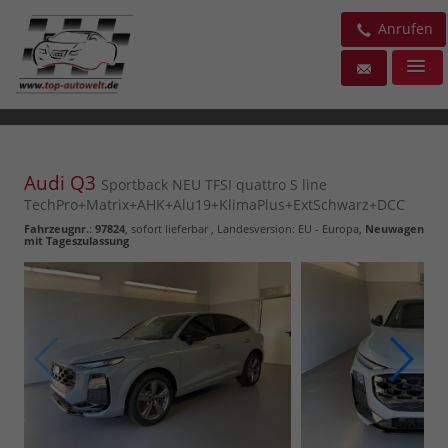
Anrufen
Audi Q3
Sportback NEU TFSI quattro S line
TechPro+Matrix+AHK+Alu19+KlimaPlus+ExtSchwarz+DCC
Fahrzeugnr.
:
97824
,
sofort lieferbar
, Landesversion: EU - Europa,
Neuwagen
mit Tageszulassung