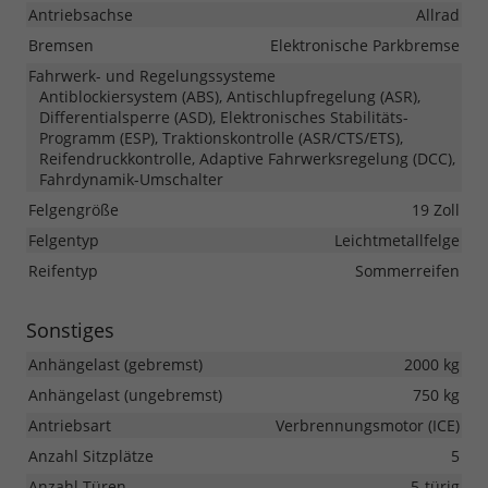
Antriebsachse
Allrad
Bremsen
Elektronische Parkbremse
Fahrwerk- und Regelungssysteme
Antiblockiersystem (ABS), Antischlupfregelung (ASR),
Differentialsperre (ASD), Elektronisches Stabilitäts-
Programm (ESP), Traktionskontrolle (ASR/CTS/ETS),
Reifendruckkontrolle, Adaptive Fahrwerksregelung (DCC),
Fahrdynamik-Umschalter
Felgengröße
19 Zoll
Felgentyp
Leichtmetallfelge
Reifentyp
Sommerreifen
Sonstiges
Anhängelast (gebremst)
2000 kg
Anhängelast (ungebremst)
750 kg
Antriebsart
Verbrennungsmotor (ICE)
Anzahl Sitzplätze
5
Anzahl Türen
5-türig