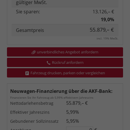
gültiger MwSt.
Sie sparen:
13.126,– €
19,0%
55.879,– €
Gesamtpreis
incl. 19% MwSt.
unverbindliches Angebot anfordern
Rückruf anfordern
Fahrzeug drucken, parken oder vergleichen
Neuwagen-Finanzierung über die AKF-Bank:
Finanzieren Sie Ihr Fahrzeug ab 5,99% effektivem Jahreszins
55.879,– €
Nettodarlehensbetrag
5,99%
Effektiver Jahreszins
5,95%
Gebundener Sollzinssatz