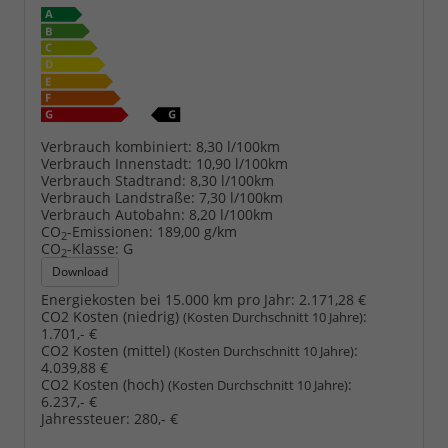
Verbrauch kombiniert:
8,30 l/100km
Verbrauch Innenstadt:
10,90 l/100km
Verbrauch Stadtrand:
8,30 l/100km
Verbrauch Landstraße:
7,30 l/100km
Verbrauch Autobahn:
8,20 l/100km
CO
-Emissionen:
189,00 g/km
2
CO
-Klasse:
G
2
Download
Energiekosten bei 15.000 km pro Jahr:
2.171,28 €
CO2 Kosten (niedrig)
:
(Kosten Durchschnitt 10 Jahre)
1.701,- €
CO2 Kosten (mittel)
:
(Kosten Durchschnitt 10 Jahre)
4.039,88 €
CO2 Kosten (hoch)
:
(Kosten Durchschnitt 10 Jahre)
6.237,- €
Jahressteuer:
280,- €