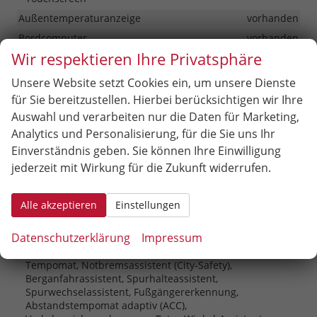
Außentemperaturanzeige
vorhanden
Bordcomputer
vorhanden
Wir respektieren Ihre Privatsphäre
Navigationssystem
Navigation
Telefon
Unsere Website setzt Cookies ein, um unsere Dienste
Freisprecheinrichtung, Bluetooth, Induktionsladen für
für Sie bereitzustellen. Hierbei berücksichtigen wir Ihre
Smartphones
Auswahl und verarbeiten nur die Daten für Marketing,
Uhr & Drehzahlmesser
vorhanden
Analytics und Personalisierung, für die Sie uns Ihr
Volldigitales Kombiinstrument (Virtual Cockpit)
vorhanden
Einverständnis geben. Sie können Ihre Einwilligung
jederzeit mit Wirkung für die Zukunft widerrufen.
Sicherheit & Assistenz
Alle akzeptieren
Einstellungen
Airbags
Airbag, Fenster-/Kopfairbags Vorne, Beifahrerairbag
abschaltbar, Seitenairbags Vorne, Beifahrerairbag
Datenschutzerklärung
Impressum
Assistenzsysteme
Tempomat, Notbremsassistent (City-Safety),
Berganfahrassistent, Spurhalteassistent,
Spurwechselassistent, Fußgängererkennung,
Abstandstempomat adaptiv (ACC),