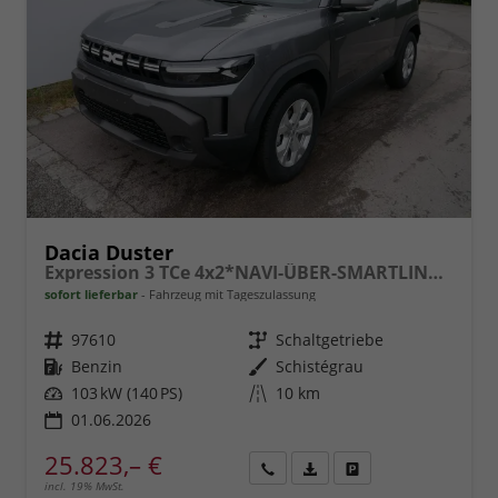
Dacia Duster
Expression 3 TCe 4x2*NAVI-ÜBER-SMARTLINK*AHK*PDC-KAMERA*LED*SHZ*17-ZOLL
sofort lieferbar
Fahrzeug mit Tageszulassung
Fahrzeugnr.
97610
Getriebe
Schaltgetriebe
Kraftstoff
Benzin
Außenfarbe
Schistégrau
Leistung
103 kW (140 PS)
Kilometerstand
10 km
01.06.2026
25.823,– €
incl. 19% MwSt.
Rückruf
PDF-
Fahrzeug