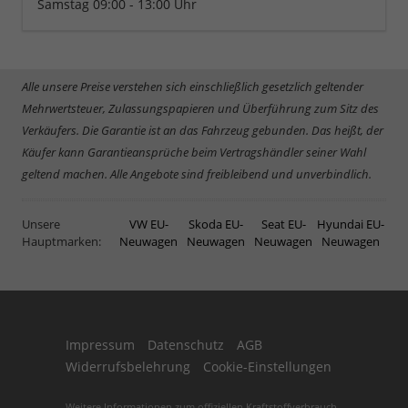
Samstag 09:00 - 13:00 Uhr
Alle unsere Preise verstehen sich einschließlich gesetzlich geltender
Mehrwertsteuer, Zulassungspapieren und Überführung zum Sitz des
Verkäufers. Die Garantie ist an das Fahrzeug gebunden. Das heißt, der
Käufer kann Garantieansprüche beim Vertragshändler seiner Wahl
geltend machen. Alle Angebote sind freibleibend und unverbindlich.
Unsere
VW EU-
Skoda EU-
Seat EU-
Hyundai EU-
Hauptmarken:
Neuwagen
Neuwagen
Neuwagen
Neuwagen
Impressum
Datenschutz
AGB
Widerrufsbelehrung
Cookie-Einstellungen
Weitere Informationen zum offiziellen Kraftstoffverbrauch