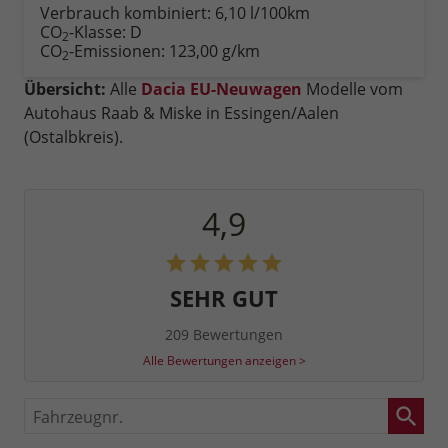
anfordern
Datei,
drucken,
Verbrauch kombiniert:
6,10 l/100km
Fahrzeugexposé
parken
CO
-Klasse:
D
2
drucken
oder
CO
-Emissionen:
123,00 g/km
2
vergleichen
Übersicht:
Alle
Dacia EU-Neuwagen
Modelle vom
Autohaus Raab & Miske in Essingen/Aalen
(Ostalbkreis).
4,9
SEHR GUT
209 Bewertungen
Alle Bewertungen anzeigen >
Fahrzeugnr.