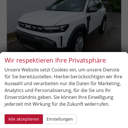
Wir respektieren Ihre Privatsphäre
Unsere Website setzt Cookies ein, um unsere Dienste
Dacia Duster
für Sie bereitzustellen. Hierbei berücksichtigen wir Ihre
Expression 3 TCe 4x2*NAVI-ÜBER-SMARTLINK*AHK*PDC-KAMERA*LED*SHZ*17-ZOLL
Auswahl und verarbeiten nur die Daten für Marketing,
sofort lieferbar
Fahrzeug mit Tageszulassung
Analytics und Personalisierung, für die Sie uns Ihr
Fahrzeugnr.
97602
Getriebe
Schaltgetriebe
Einverständnis geben. Sie können Ihre Einwilligung
Kraftstoff
Benzin
Außenfarbe
Glacierweiß
jederzeit mit Wirkung für die Zukunft widerrufen.
Leistung
103 kW (140 PS)
Kilometerstand
10 km
01.06.2026
Alle akzeptieren
Einstellungen
25.823,– €