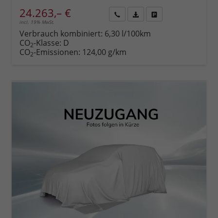
24.263,– €
incl. 19% MwSt.
Rückruf
PDF-
Fahrzeug
anfordern
Datei,
drucken,
Verbrauch kombiniert:
6,30 l/100km
Fahrzeugexposé
parken
CO
-Klasse:
D
2
drucken
oder
CO
-Emissionen:
124,00 g/km
2
vergleichen