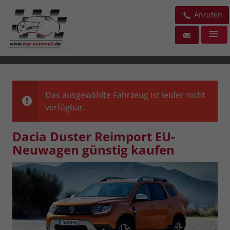
Anrufen
Das ausgewählte Fahrzeug ist leider nicht
verfügbar.
Dacia Duster Reimport EU-
Neuwagen günstig kaufen