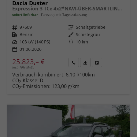
Dacia Duster
Expression 3 TCe 4x2*NAVI-ÜBER-SMARTLINK*AHK*PDC-KAMERA*LED*SHZ*17-ZOLL
sofort lieferbar
Fahrzeug mit Tageszulassung
Fahrzeugnr.
97609
Getriebe
Schaltgetriebe
Kraftstoff
Benzin
Außenfarbe
Schistégrau
Leistung
103 kW (140 PS)
Kilometerstand
10 km
01.06.2026
25.823,– €
incl. 19% MwSt.
Rückruf
PDF-
Fahrzeug
anfordern
Datei,
drucken,
Verbrauch kombiniert:
6,10 l/100km
Fahrzeugexposé
parken
CO
-Klasse:
D
2
drucken
oder
CO
-Emissionen:
123,00 g/km
2
vergleichen