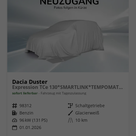
Dacia Duster
Expression TCe 130*SMARTLINK*TEMPOMAT*LED*PDC-KAMERA*SHZ*KLIMA*17-ZOLL
sofort lieferbar
Fahrzeug mit Tageszulassung
Fahrzeugnr.
98312
Getriebe
Schaltgetriebe
Kraftstoff
Benzin
Außenfarbe
Glacierweiß
Leistung
96 kW (131 PS)
Kilometerstand
10 km
01.01.2026