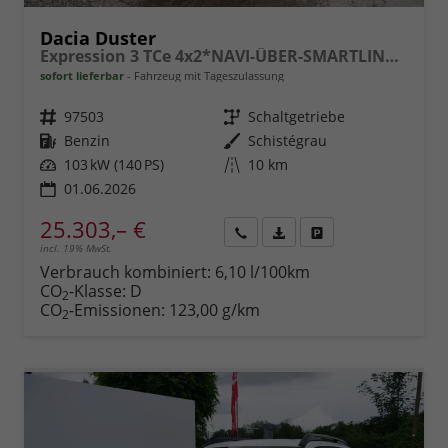
Dacia Duster
Expression 3 TCe 4x2*NAVI-ÜBER-SMARTLINK*AHK*PDC-KAMERA*LED*SHZ*17-ZOLL
sofort lieferbar
Fahrzeug mit Tageszulassung
Fahrzeugnr.
97503
Getriebe
Schaltgetriebe
Kraftstoff
Benzin
Außenfarbe
Schistégrau
Leistung
103 kW (140 PS)
Kilometerstand
10 km
01.06.2026
25.303,– €
incl. 19% MwSt.
Rückruf
PDF-
Fahrzeug
anfordern
Datei,
drucken,
Verbrauch kombiniert:
6,10 l/100km
Fahrzeugexposé
parken
CO
-Klasse:
D
2
drucken
oder
CO
-Emissionen:
123,00 g/km
2
vergleichen