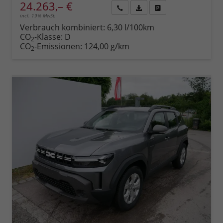
24.263,– €
incl. 19% MwSt.
Rückruf
PDF-
Fahrzeug
anfordern
Datei,
drucken,
Verbrauch kombiniert:
6,30 l/100km
Fahrzeugexposé
parken
CO
-Klasse:
D
2
drucken
oder
CO
-Emissionen:
124,00 g/km
2
vergleichen