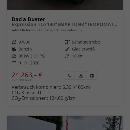
Dacia Duster
Expression TCe 130*SMARTLINK*TEMPOMAT*LED*PDC-KAMERA*SHZ*KLIMA*17-ZOLL
sofort lieferbar
Fahrzeug mit Tageszulassung
Fahrzeugnr.
97606
Getriebe
Schaltgetriebe
Kraftstoff
Benzin
Außenfarbe
Glacierweiß
Leistung
96 kW (131 PS)
Kilometerstand
10 km
01.01.2026
24.263,– €
incl. 19% MwSt.
Rückruf
PDF-
Fahrzeug
anfordern
Datei,
drucken,
Verbrauch kombiniert:
6,30 l/100km
Fahrzeugexposé
parken
CO
-Klasse:
D
2
drucken
oder
CO
-Emissionen:
124,00 g/km
2
vergleichen