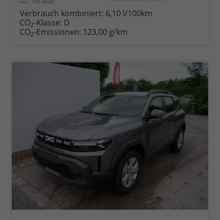
incl. 19% MwSt.
Rückruf
PDF-
Fahrzeug
anfordern
Datei,
drucken,
Verbrauch kombiniert:
6,10 l/100km
Fahrzeugexposé
parken
CO
-Klasse:
D
2
drucken
oder
CO
-Emissionen:
123,00 g/km
2
vergleichen