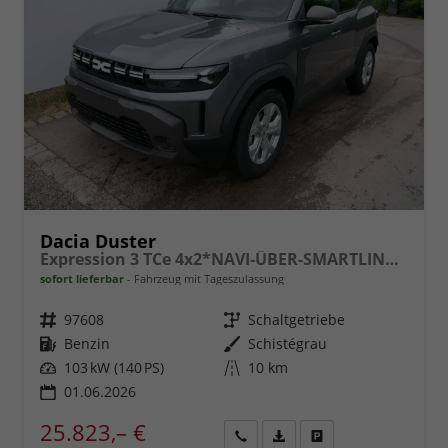
Dacia Duster
Expression 3 TCe 4x2*NAVI-ÜBER-SMARTLINK*AHK*PDC-KAMERA*LED*SHZ*17-ZOLL
sofort lieferbar
Fahrzeug mit Tageszulassung
Fahrzeugnr.
97608
Getriebe
Schaltgetriebe
Kraftstoff
Benzin
Außenfarbe
Schistégrau
Leistung
103 kW (140 PS)
Kilometerstand
10 km
01.06.2026
25.823,– €