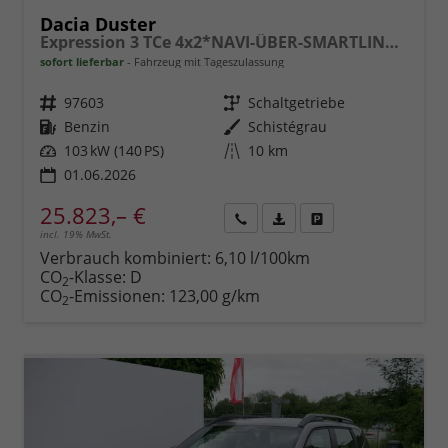
Dacia Duster
Expression 3 TCe 4x2*NAVI-ÜBER-SMARTLINK*AHK*PDC-KAMERA*LED*SHZ*17-ZOLL
sofort lieferbar
Fahrzeug mit Tageszulassung
Fahrzeugnr.
97603
Getriebe
Schaltgetriebe
Kraftstoff
Benzin
Außenfarbe
Schistégrau
Leistung
103 kW (140 PS)
Kilometerstand
10 km
01.06.2026
25.823,– €
incl. 19% MwSt.
Rückruf
PDF-
Fahrzeug
anfordern
Datei,
drucken,
Verbrauch kombiniert:
6,10 l/100km
Fahrzeugexposé
parken
CO
-Klasse:
D
2
drucken
oder
CO
-Emissionen:
123,00 g/km
2
vergleichen