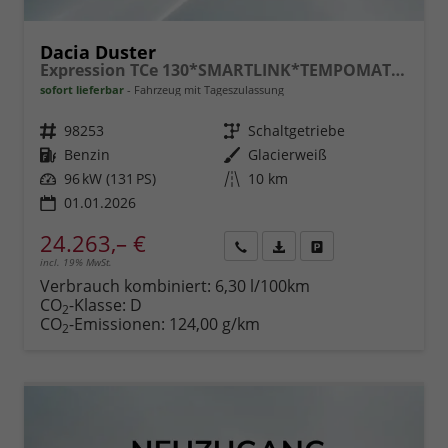
Dacia Duster
Expression TCe 130*SMARTLINK*TEMPOMAT*LED*PDC-KAMERA*SHZ*KLIMA*17-ZOLL
sofort lieferbar
Fahrzeug mit Tageszulassung
Fahrzeugnr.
98253
Getriebe
Schaltgetriebe
Kraftstoff
Benzin
Außenfarbe
Glacierweiß
Leistung
96 kW (131 PS)
Kilometerstand
10 km
01.01.2026
24.263,– €
incl. 19% MwSt.
Rückruf
PDF-
Fahrzeug
anfordern
Datei,
drucken,
Verbrauch kombiniert:
6,30 l/100km
Fahrzeugexposé
parken
CO
-Klasse:
D
2
drucken
oder
CO
-Emissionen:
124,00 g/km
2
vergleichen