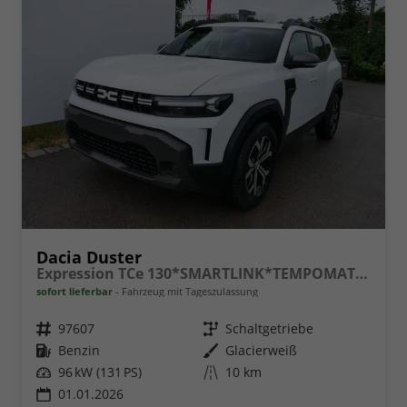
Dacia Duster
Expression TCe 130*SMARTLINK*TEMPOMAT*LED*PDC-KAMERA*SHZ*KLIMA*17-ZOLL
sofort lieferbar
Fahrzeug mit Tageszulassung
Fahrzeugnr.
97607
Getriebe
Schaltgetriebe
Kraftstoff
Benzin
Außenfarbe
Glacierweiß
Leistung
96 kW (131 PS)
Kilometerstand
10 km
01.01.2026