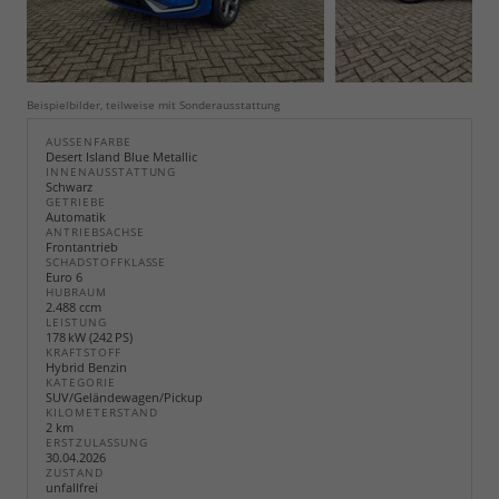
Beispielbilder, teilweise mit Sonderausstattung
AUSSENFARBE
Desert Island Blue Metallic
INNENAUSSTATTUNG
Schwarz
GETRIEBE
Automatik
ANTRIEBSACHSE
Frontantrieb
SCHADSTOFFKLASSE
Euro 6
HUBRAUM
2.488 ccm
LEISTUNG
178 kW (242 PS)
KRAFTSTOFF
Hybrid Benzin
KATEGORIE
SUV/Geländewagen/Pickup
KILOMETERSTAND
2 km
ERSTZULASSUNG
30.04.2026
ZUSTAND
unfallfrei