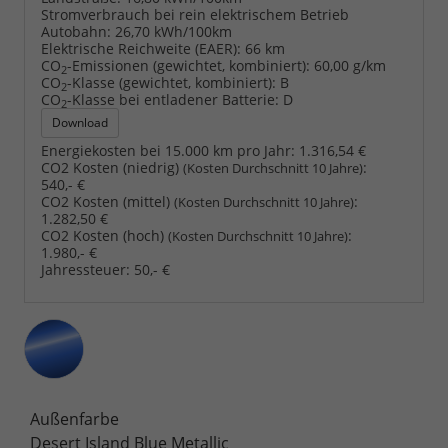
Stromverbrauch bei rein elektrischem Betrieb
Autobahn:
26,70 kWh/100km
Elektrische Reichweite (EAER):
66 km
CO
-Emissionen (gewichtet, kombiniert):
60,00 g/km
2
CO
-Klasse (gewichtet, kombiniert):
B
2
CO
-Klasse bei entladener Batterie:
D
2
Download
Energiekosten bei 15.000 km pro Jahr:
1.316,54 €
CO2 Kosten (niedrig)
:
(Kosten Durchschnitt 10 Jahre)
540,- €
CO2 Kosten (mittel)
:
(Kosten Durchschnitt 10 Jahre)
1.282,50 €
CO2 Kosten (hoch)
:
(Kosten Durchschnitt 10 Jahre)
1.980,- €
Jahressteuer:
50,- €
Außenfarbe
Desert Island Blue Metallic