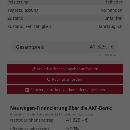
Polsterung
Teilleder
Tageszulassung
vorhanden
Zustand
unfallfrei
Zustand, Fahrfähigkeit
fahrtauglich
41.329,– €
Gesamtpreis
incl. 19% MwSt.
unverbindliches Angebot anfordern
Rückruf anfordern
Fahrzeug drucken, parken oder vergleichen
Neuwagen-Finanzierung über die AKF-Bank:
Finanzieren Sie Ihr Fahrzeug ab 5,99% effektivem Jahreszins
41.329,– €
Nettodarlehensbetrag
5,99%
Effektiver Jahreszins