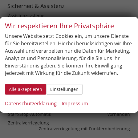
Sicherheit & Assistenz
Assistenzsysteme
Regensensor, Spurhalteassistent, Abstandstempomat
Wir respektieren Ihre Privatsphäre
adaptiv (ACC), Verkehrzeichenerkennung,
Müdigkeitserkennungs-Sensor
Unsere Website setzt Cookies ein, um unsere Dienste
Einparkhilfe
für Sie bereitzustellen. Hierbei berücksichtigen wir Ihre
Selbstlenkendes System, Park Distance Control vorne,
Auswahl und verarbeiten nur die Daten für Marketing,
Park Distance Control hinten, 360°-Kamera (Surround
Analytics und Personalisierung, für die Sie uns Ihr
View)
Einverständnis geben. Sie können Ihre Einwilligung
Innenspiegel automatisch abblendend
vorhanden
jederzeit mit Wirkung für die Zukunft widerrufen.
Lenkung
Servolenkung
Lichttechnik
Alle akzeptieren
Einstellungen
Lichtsensor, Fernlichtassistent, LED-Tagfahrlicht,
Blendfreies Fernlicht
Datenschutzerklärung
Impressum
Pannenhilfe
Pannenkit
Start/Stop-Automatik
vorhanden
Zentralverriegelung
Zentralverriegelung mit Funkfernbedienung