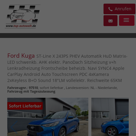
Anrufen
Ford Kuga
ST-Line X 243PS PHEV Automatik HuD Matrix-
LED schwenkb. AHK elektr. PanoDach Sitzheizung v+h
Lenkradheizung Frontscheibe beheizb. Navi SYNC4 Apple
CarPlay Android Auto Touchscreen PDC 4xKamera
2xKeyless B+O Sound 18"LM vollelektr. Reichweite 65KM
Fahrzeugnr.
:
97510
,
sofort lieferbar
, Landesversion: NL - Niederlande,
Fahrzeug mit Tageszulassung