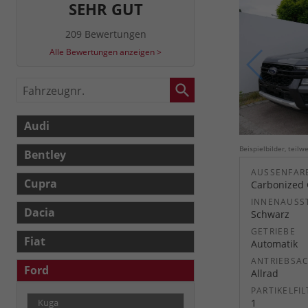
SEHR GUT
209 Bewertungen
Alle Bewertungen anzeigen >
Fahrzeugnr.
Audi
Beispielbilder, teil
Bentley
AUSSENFARB
Cupra
Carbonized 
INNENAUSS
Dacia
Schwarz
GETRIEBE
Fiat
Automatik
ANTRIEBSA
Ford
Allrad
PARTIKELFIL
1
Kuga