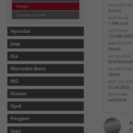
SCHADSTOF
Ranger
Euro 6
Tourneo Courier
HUBRAUM
1.996 ccm
Hyundai
LEISTUNG
151 kW (205 
Jeep
KRAFTSTOFF
Diesel
Kia
KATEGORIE
SUV/Geländ
Mercedes-Benz
KILOMETER
20 km
MG
ERSTZULAS
01.04.2026
Nissan
ZUSTAND
unfallfrei
Opel
Peugeot
A
C
Seat