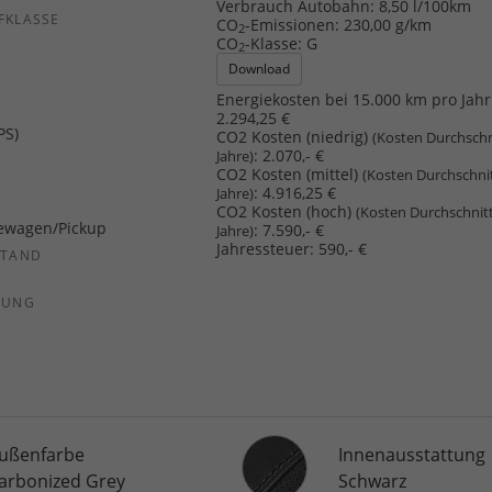
Verbrauch Autobahn:
8,50 l/100km
FKLASSE
CO
-Emissionen:
230,00 g/km
2
CO
-Klasse:
G
2
Download
Energiekosten bei 15.000 km pro Jahr
2.294,25 €
PS)
CO2 Kosten (niedrig)
(Kosten Durchschn
:
2.070,- €
Jahre)
CO2 Kosten (mittel)
(Kosten Durchschni
:
4.916,25 €
Jahre)
CO2 Kosten (hoch)
(Kosten Durchschnit
ewagen/Pickup
:
7.590,- €
Jahre)
Jahressteuer:
590,- €
STAND
SUNG
Innenausstattung
ußenfarbe
Innenausstattung
arbonized Grey
Schwarz