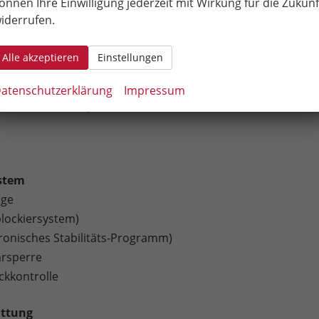
önnen Ihre Einwilligung jederzeit mit Wirkung für die Zukunf
iderrufen.
hluss
 Play
Alle akzeptieren
Einstellungen
uto
atenschutzerklärung
Impressum
sladen für Smartphones
stem
age
blockiersystem)
tronisches Stabilitäts-Programm)
hrsperre
ckkontrolle
attung