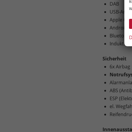
k
DAB
w
USB-Ansc
Apple Car
Android A
Bluetooth
D
Induktion
Sicherheit
6x Airbag
Notrufsy
Alarmanl
ABS (Anti
ESP (Elek
el. Wegfa
Reifendru
Innenausst