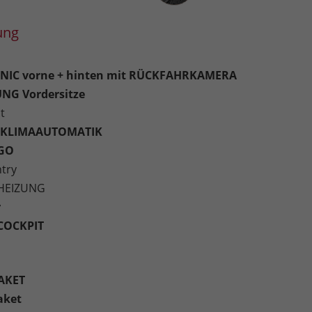
ung
IC vorne + hinten mit RÜCKFAHRKAMERA
UNG Vordersitze
t
-KLIMAAUTOMATIK
-GO
ntry
HEIZUNG
r
COCKPIT
AKET
aket