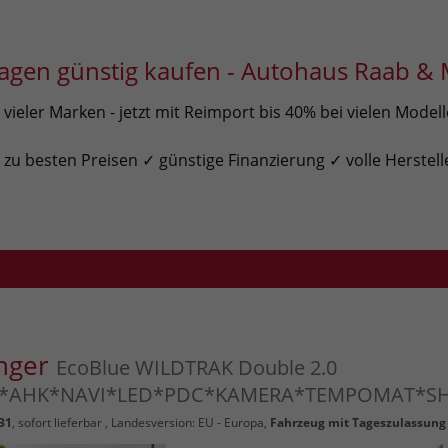
gen günstig kaufen - Autohaus Raab & 
ieler Marken - jetzt mit Reimport bis 40% bei vielen Model
u besten Preisen ✓ günstige Finanzierung ✓ volle Herstell
nger
EcoBlue WILDTRAK Double 2.0
*AHK*NAVI*LED*PDC*KAMERA*TEMPOMAT*SH
31
,
sofort lieferbar
, Landesversion: EU - Europa,
Fahrzeug mit Tageszulassung