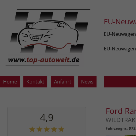
EU-Neuwa
EU-Neuwagen v
EU-Neuwagen z
Home
Kontakt
Anfahrt
News
Ford Ra
4,9
WILDTRAK
Fahrzeugnr.
:
973