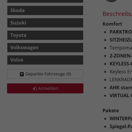
Skoda
Beschreib
Suzuki
Komfort
PARKTRON
Toyota
SITZHEIZ
Volkswagen
Tempoma
2-ZONEN
Volvo
KEYLESS
Keyless E
Geparkte Fahrzeuge (
0
)
LENKRAD
AHK star
Anmelden
VIRTUAL 
Pakete
WINTERP
Spiegel-P