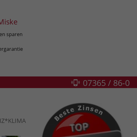
Miske
len sparen
ergarantie
07365 / 86-0
Z*KLIMA