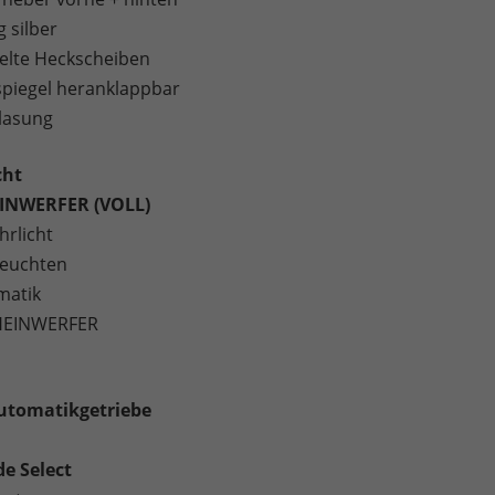
 silber
elte Heckscheiben
spiegel heranklappbar
lasung
cht
INWERFER (VOLL)
hrlicht
leuchten
matik
HEINWERFER
utomatikgetriebe
e Select