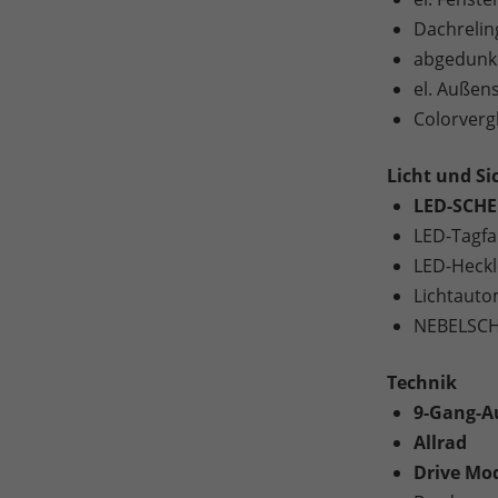
Dachreling
abgedunk
el. Außen
Colorverg
Licht und Si
LED-SCHE
LED-Tagfa
LED-Heck
Lichtauto
NEBELSC
Technik
9-Gang-A
Allrad
Drive Mod