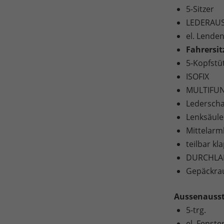
5-Sitzer
LEDERAUS
el. Lenden
Fahrersit
5-Kopfstü
ISOFIX
MULTIFU
Lederscha
Lenksäule
Mittelarm
teilbar k
DURCHLA
Gepäckra
Aussenauss
5-trg.
el. Fenst