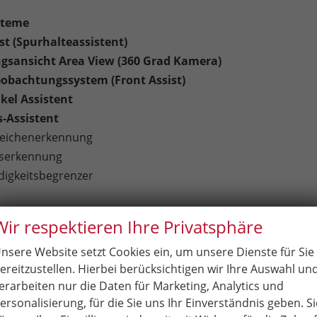
steme
st (Spurhalteassistent)
sansicht Area View (360 Grad Kamera)
obachtungssystem (Front Assist)
kel Assistent
-Assistent
zeichenerkennung
tserkennung
igkeitsbegrenzer
t
Wir respektieren Ihre Privatsphäre
IONSSYSTEM
dio
nsere Website setzt Cookies ein, um unsere Dienste für Sie
ereitzustellen. Hierbei berücksichtigen wir Ihre Auswahl un
REEN
erarbeiten nur die Daten für Marketing, Analytics und
ienung am Lenkrad
ersonalisierung, für die Sie uns Ihr Einverständnis geben. Si
ergabe