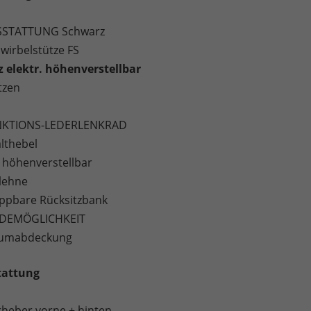
STATTUNG Schwarz
wirbelstütze FS
z elektr. höhenverstellbar
tzen
NKTIONS-LEDERLENKRAD
lthebel
 höhenverstellbar
lehne
lappbare Rücksitzbank
DEMÖGLICHKEIT
umabdeckung
tattung
erheber vorne + hinten