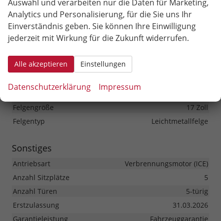
Auswahl und verarbeiten nur die Daten für Marketing,
(Heckscheibe und hintere Seitenscheiben abgedunkelt)
Analytics und Personalisierung, für die Sie uns Ihr
Einverständnis geben. Sie können Ihre Einwilligung
Räder & Technik
jederzeit mit Wirkung für die Zukunft widerrufen.
Antriebsachse
Frontantrieb
Alle akzeptieren
Einstellungen
Fahrwerk- und Regelungssysteme
Antiblockiersystem (ABS), Elektronisches Stabilitäts-
Programm (ESP), Traktionskontrolle (ASR/CTS/ETS),
Datenschutzerklärung
Impressum
Reifendruckkontrolle
Felgengröße
17 Zoll
Felgentyp
Leichtmetallfelge
Sonstiges
Antriebsart
Verbrennungsmotor (ICE)
Anzahl Sitzplätze
5
Anzahl Türen
5-türig
Erstzulassung
31.03.2026
Garantieleistung
Fahrzeuggarantie