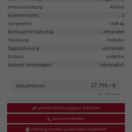
Innenausstattung
Andere
Kilometerstand
2
Leergewicht
1448 kg
Nichtraucher-Fahrzeug
vorhanden
Polsterung
Teilleder
Tageszulassung
vorhanden
Zustand
unfallfrei
Zustand, Fahrfähigkeit
fahrtauglich
27.799,– €
Gesamtpreis
incl. 19% MwSt.
unverbindliches Angebot anfordern
Rückruf anfordern
Fahrzeug drucken, parken oder vergleichen