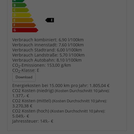
Verbrauch kombiniert:
6,90 l/100km
Verbrauch Innenstadt:
7,60 l/100km
Verbrauch Stadtrand:
6,00 l/100km
Verbrauch Landstraße:
5,70 l/100km
Verbrauch Autobahn:
8,10 l/100km
CO
-Emissionen:
153,00 g/km
2
CO
-Klasse:
E
2
Download
Energiekosten bei 15.000 km pro Jahr:
1.805,04 €
CO2 Kosten (niedrig)
:
(Kosten Durchschnitt 10 Jahre)
1.377,- €
CO2 Kosten (mittel)
:
(Kosten Durchschnitt 10 Jahre)
3.270,38 €
CO2 Kosten (hoch)
:
(Kosten Durchschnitt 10 Jahre)
5.049,- €
Jahressteuer:
149,- €