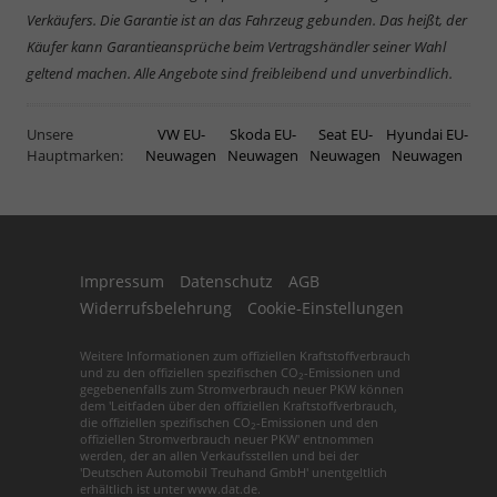
Verkäufers. Die Garantie ist an das Fahrzeug gebunden. Das heißt, der
Käufer kann Garantieansprüche beim Vertragshändler seiner Wahl
geltend machen. Alle Angebote sind freibleibend und unverbindlich.
Unsere
VW EU-
Skoda EU-
Seat EU-
Hyundai EU-
Hauptmarken:
Neuwagen
Neuwagen
Neuwagen
Neuwagen
Impressum
Datenschutz
AGB
Widerrufsbelehrung
Cookie-Einstellungen
Weitere Informationen zum offiziellen Kraftstoffverbrauch
und zu den offiziellen spezifischen CO
-Emissionen und
2
gegebenenfalls zum Stromverbrauch neuer PKW können
dem 'Leitfaden über den offiziellen Kraftstoffverbrauch,
die offiziellen spezifischen CO
-Emissionen und den
2
offiziellen Stromverbrauch neuer PKW' entnommen
werden, der an allen Verkaufsstellen und bei der
'Deutschen Automobil Treuhand GmbH' unentgeltlich
erhältlich ist unter www.dat.de.