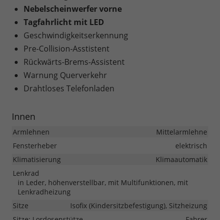
Nebelscheinwerfer vorne
Tagfahrlicht mit LED
Geschwindigkeitserkennung
Pre-Collision-Asstistent
Rückwärts-Brems-Assistent
Warnung Querverkehr
Drahtloses Telefonladen
Innen
Armlehnen
Mittelarmlehne
Fensterheber
elektrisch
Klimatisierung
Klimaautomatik
Lenkrad
in Leder, höhenverstellbar, mit Multifunktionen, mit
Lenkradheizung
Sitze
Isofix (Kindersitzbefestigung), Sitzheizung
Sitze: Lordosenstütze
Fahrer