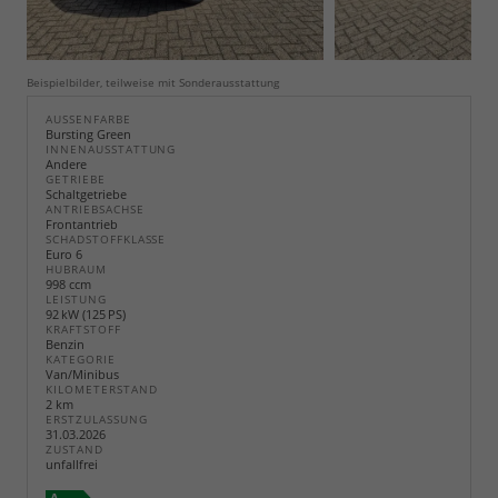
Beispielbilder, teilweise mit Sonderausstattung
AUSSENFARBE
Bursting Green
INNENAUSSTATTUNG
Andere
GETRIEBE
Schaltgetriebe
ANTRIEBSACHSE
Frontantrieb
SCHADSTOFFKLASSE
Euro 6
HUBRAUM
998 ccm
LEISTUNG
92 kW (125 PS)
KRAFTSTOFF
Benzin
KATEGORIE
Van/Minibus
KILOMETERSTAND
2 km
ERSTZULASSUNG
31.03.2026
ZUSTAND
unfallfrei