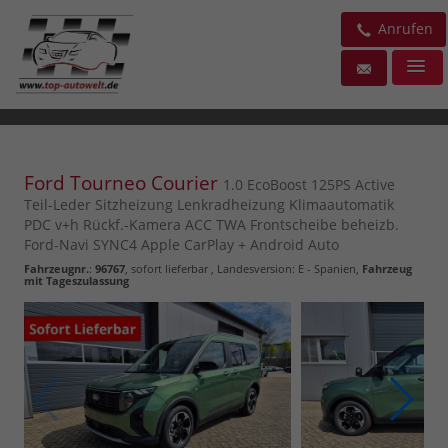
Anrufen
Ford Tourneo Courier
1.0 EcoBoost 125PS Active
Teil-Leder Sitzheizung Lenkradheizung Klimaautomatik
PDC v+h Rückf.-Kamera ACC TWA Frontscheibe beheizb.
Ford-Navi SYNC4 Apple CarPlay + Android Auto
Fahrzeugnr.
:
96767
,
sofort lieferbar
, Landesversion: E - Spanien,
Fahrzeug
mit Tageszulassung