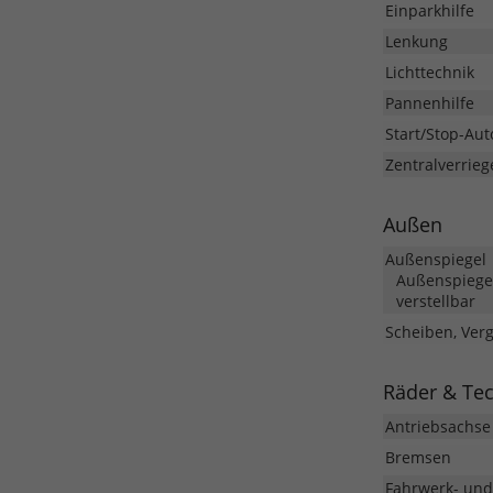
Einparkhilfe
Lenkung
Lichttechnik
Pannenhilfe
Start/Stop-Aut
Zentralverrieg
Außen
Außenspiegel
Außenspiegel
verstellbar
Scheiben, Ver
Räder & Te
Antriebsachse
Bremsen
Fahrwerk- un