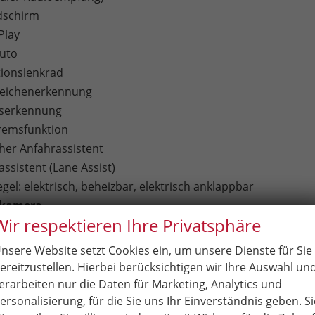
dschirm
Play
uto
tionslenkrad
zeichenerkennung
tserkennung
remsfunktion
er Anfahrassistent
ssistent (Lane Assist)
el: elektrisch, beheizbar, elektrisch anklappbar
rkamera
Wir respektieren Ihre Privatsphäre
cht mit LED
nwerfer
nsere Website setzt Cookies ein, um unsere Dienste für Sie
Apple CarPlay + Android Auto
ereitzustellen. Hierbei berücksichtigen wir Ihre Auswahl un
erarbeiten nur die Daten für Marketing, Analytics und
ersonalisierung, für die Sie uns Ihr Einverständnis geben. Si