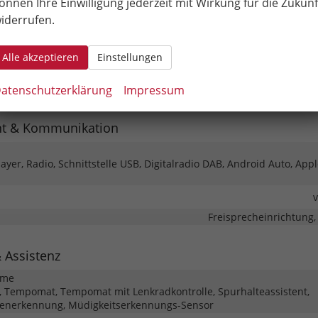
önnen Ihre Einwilligung jederzeit mit Wirkung für die Zukunf
iderrufen.
Klima
höhenverstellbar, mit Multi
Alle akzeptieren
Einstellungen
Isofix (Kindersitzbefestigung), 
atenschutzerklärung
Impressum
barkeit
Höhenverstellbarer 
nt & Kommunikation
yer, Radio, Schnittstelle USB, Digitalradio DAB, Android Auto, Appl
Freisprecheinrichtung,
& Assistenz
eme
 Tempomat, Tempomat mit Lenkradkontrolle, Spurhalteassistent,
henerkennung, Müdigkeitserkennungs-Sensor