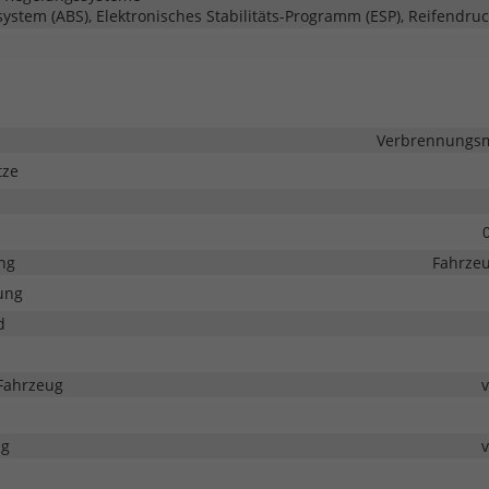
system (ABS), Elektronisches Stabilitäts-Programm (ESP), Reifendruc
Verbrennungsmo
tze
ng
Fahrzeu
ung
d
Fahrzeug
ng