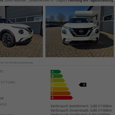
39
,
sofort lieferbar
, Landesversion: H - Ungarn,
Fahrzeug mit Tageszulassung
weise mit Sonderausstattung
E
TATTUNG
ebe
CHSE
Verbrauch kombiniert:
5,80 l/100km
b
Verbrauch Innenstadt:
6,80 l/100km
Verbrauch Stadtrand:
5,40 l/100km