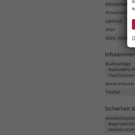
k
Fensterheber
w
Klimatisierung
Lenkrad
Sitze
D
Sitze: Verstell
Infotainme
Audioanlage
Radio/MP3-Pla
Touchscreen
Bordcomputer
Telefon
Sicherheit 
Assistenzsyst
Regensensor,
Verkehrzeic