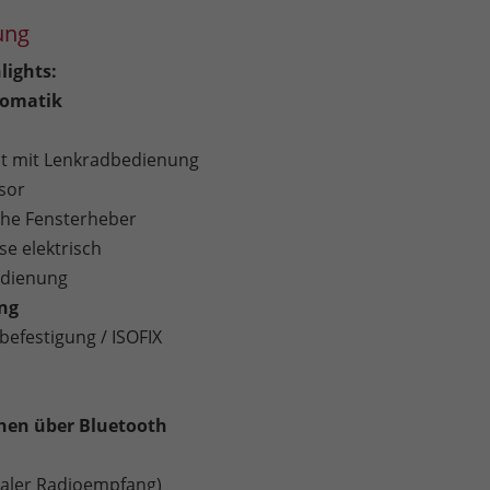
ung
lights:
omatik
 mit Lenkradbedienung
sor
sche Fensterheber
e elektrisch
edienung
ung
befestigung / ISOFIX
chen über Bluetooth
taler Radioempfang)