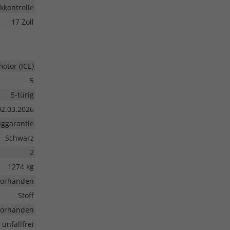
kkontrolle
17 Zoll
tor (ICE)
5
5-türig
02.03.2026
ggarantie
Schwarz
2
1274 kg
vorhanden
Stoff
vorhanden
unfallfrei