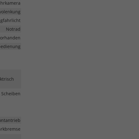
ahrkamera
volenkung
gfahrlicht
Notrad
vorhanden
nbedienung
ktrisch
 Scheiben
ontantrieb
Parkbremse