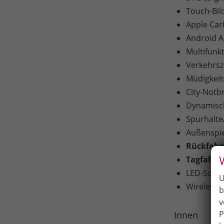
Touch-Bil
Apple Car
Android A
Multifunk
Verkehrs
Müdigkei
City-Notb
Dynamisch
Spurhaltea
Außenspieg
Rückfah
Tagfahrli
LED-Schei
U
Wireless 
b
v
P
Innen