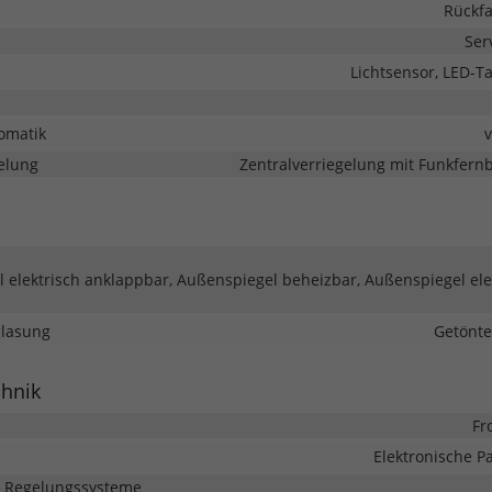
Rückf
Ser
Lichtsensor, LED-Ta
omatik
elung
Zentralverriegelung mit Funkfer
 elektrisch anklappbar, Außenspiegel beheizbar, Außenspiegel ele
glasung
Getönte
chnik
Fr
Elektronische 
d Regelungssysteme