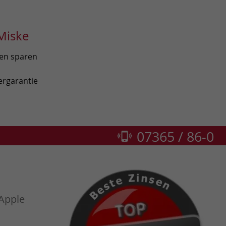
Miske
len sparen
ergarantie
07365 / 86-0
 Apple