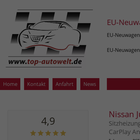
EU-Neuwa
EU-Neuwagen v
EU-Neuwagen z
Home
Kontakt
Anfahrt
News
Nissan 
4,9
Sitzheizun
CarPlay An