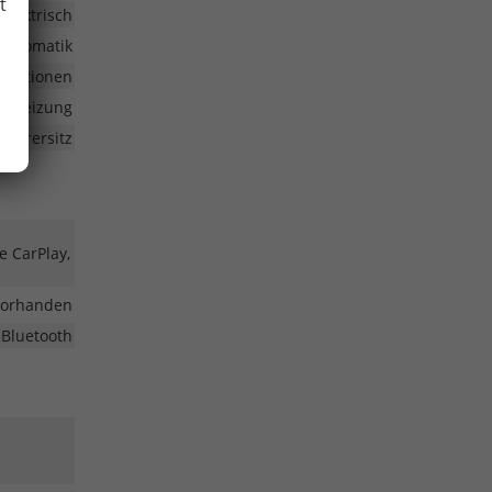
t
elektrisch
automatik
funktionen
Sitzheizung
Fahrersitz
e CarPlay,
vorhanden
 Bluetooth