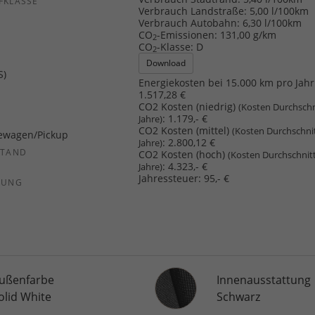
FKLASSE
Verbrauch Landstraße:
5,00 l/100km
Verbrauch Autobahn:
6,30 l/100km
CO
-Emissionen:
131,00 g/km
2
CO
-Klasse:
D
2
Download
S)
Energiekosten bei 15.000 km pro Jahr
1.517,28 €
CO2 Kosten (niedrig)
(Kosten Durchschn
:
1.179,- €
Jahre)
CO2 Kosten (mittel)
(Kosten Durchschni
ewagen/Pickup
:
2.800,12 €
Jahre)
STAND
CO2 Kosten (hoch)
(Kosten Durchschnit
:
4.323,- €
Jahre)
Jahressteuer:
95,- €
SUNG
Innenausstattung
ußenfarbe
Innenausstattung
olid White
Schwarz