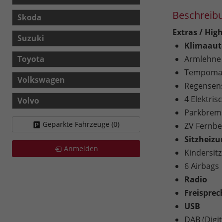
Beschreib
Skoda
Extras / High
Suzuki
Klimaaut
Toyota
Armlehne
Tempomat
Volkswagen
Regensen
4 Elektri
Volvo
Parkbrems
Geparkte Fahrzeuge (
0
)
ZV Fernb
Sitzheiz
Anmelden
Kindersitz
6 Airbags
Radio
Freispre
USB
DAB (Digi