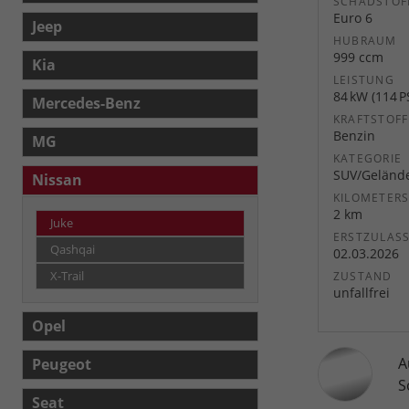
SCHADSTOF
Euro 6
Jeep
HUBRAUM
999 ccm
Kia
LEISTUNG
84 kW (114 P
Mercedes-Benz
KRAFTSTOFF
Benzin
MG
KATEGORIE
SUV/Geländ
Nissan
KILOMETER
2 km
Juke
ERSTZULAS
Qashqai
02.03.2026
X-Trail
ZUSTAND
unfallfrei
Opel
A
Peugeot
S
Seat