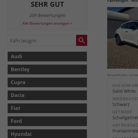
Fahrzeugnr.
:
969
SEHR GUT
209 Bewertungen
Alle Bewertungen anzeigen >
Fahrzeugnr.
Audi
Bentley
Beispielbilder, teil
Cupra
AUSSENFARB
Solid White
Dacia
INNENAUSS
Schwarz
Fiat
GETRIEBE
Schaltgetri
Ford
ANTRIEBSA
Frontantrie
Hyundai