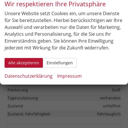
Wir respektieren Ihre Privatsphäre
Sonstiges
Unsere Website setzt Cookies ein, um unsere Dienste
Antriebsart
Verbrennungsmotor (ICE)
für Sie bereitzustellen. Hierbei berücksichtigen wir Ihre
Anzahl Sitzplätze
5
Auswahl und verarbeiten nur die Daten für Marketing,
Analytics und Personalisierung, für die Sie uns Ihr
Anzahl Türen
5-türig
Einverständnis geben. Sie können Ihre Einwilligung
Erstzulassung
02.03.2026
jederzeit mit Wirkung für die Zukunft widerrufen.
Garantieleistung
Fahrzeuggarantie
Innenausstattung
Schwarz
Alle akzeptieren
Einstellungen
Kilometerstand
2
Leergewicht
1274 kg
Datenschutzerklärung
Impressum
Nichtraucher-Fahrzeug
vorhanden
Polsterung
Stoff
Tageszulassung
vorhanden
Zustand
unfallfrei
Zustand, Fahrfähigkeit
fahrtauglich