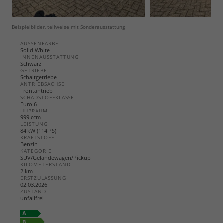
Beispielbilder, teilweise mit Sonderausstattung
AUSSENFARBE
Solid White
INNENAUSSTATTUNG
Schwarz
GETRIEBE
Schaltgetriebe
ANTRIEBSACHSE
Frontantrieb
SCHADSTOFFKLASSE
Euro 6
HUBRAUM
999 ccm
LEISTUNG
84 kW (114 PS)
KRAFTSTOFF
Benzin
KATEGORIE
SUV/Geländewagen/Pickup
KILOMETERSTAND
2 km
ERSTZULASSUNG
02.03.2026
ZUSTAND
unfallfrei