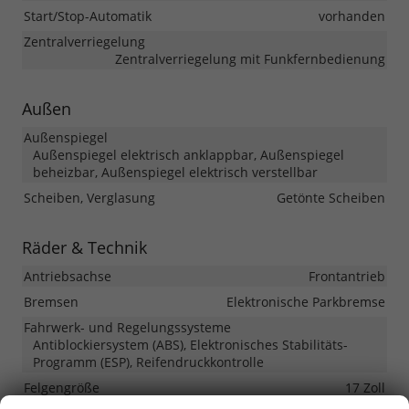
Start/Stop-Automatik
vorhanden
Zentralverriegelung
Zentralverriegelung mit Funkfernbedienung
Außen
Außenspiegel
Außenspiegel elektrisch anklappbar, Außenspiegel
beheizbar, Außenspiegel elektrisch verstellbar
Scheiben, Verglasung
Getönte Scheiben
Räder & Technik
Antriebsachse
Frontantrieb
Bremsen
Elektronische Parkbremse
Fahrwerk- und Regelungssysteme
Antiblockiersystem (ABS), Elektronisches Stabilitäts-
Programm (ESP), Reifendruckkontrolle
Felgengröße
17 Zoll