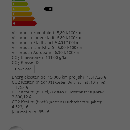
Verbrauch kombiniert:
5,80 l/100km
Verbrauch Innenstadt:
6,80 l/100km
Verbrauch Stadtrand:
5,40 l/100km
Verbrauch Landstraße:
5,00 l/100km
Verbrauch Autobahn:
6,30 l/100km
CO
-Emissionen:
131,00 g/km
2
CO
-Klasse:
D
2
Download
Energiekosten bei 15.000 km pro Jahr:
1.517,28 €
CO2 Kosten (niedrig)
:
(Kosten Durchschnitt 10 Jahre)
1.179,- €
CO2 Kosten (mittel)
:
(Kosten Durchschnitt 10 Jahre)
2.800,12 €
CO2 Kosten (hoch)
:
(Kosten Durchschnitt 10 Jahre)
4.323,- €
Jahressteuer:
95,- €