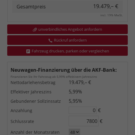
19.479,– €
Gesamtpreis
incl. 19% MwSt.
unverbindliches Angebot anfordern
Rückruf anfordern
Fahrzeug drucken, parken oder vergleichen
Neuwagen-Finanzierung über die AKF-Bank:
Finanzieren Sie Ihr Fahrzeug ab 5,99% effektivem Jahreszins
19.479,– €
Nettodarlehensbetrag
5,99%
Effektiver Jahreszins
5,95%
Gebundener Sollzinssatz
€
Anzahlung
€
Schlussrate
Anzahl der Monatsraten