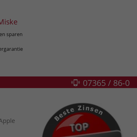
Miske
len sparen
ergarantie
07365 / 86-0
 Apple