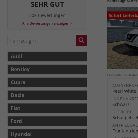
Fahrzeugnr.
:
974
SEHR GUT
209 Bewertungen
Alle Bewertungen anzeigen >
Fahrzeugnr.
Audi
Bentley
Beispielbilder, teil
Cupra
AUSSENFARB
Pearl White
Dacia
INNENAUSS
Schwarz
Fiat
GETRIEBE
Schaltgetri
Ford
ANTRIEBSA
Frontantrie
Hyundai