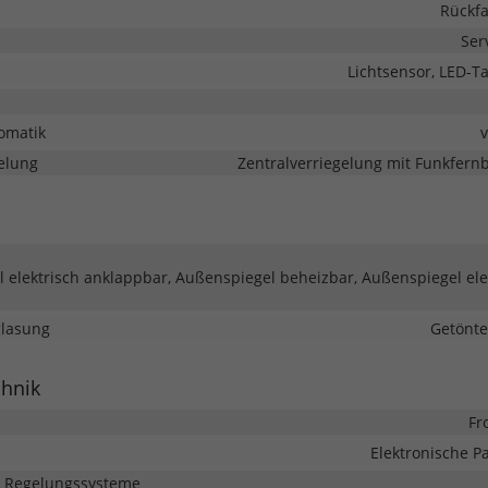
Rückf
Ser
Lichtsensor, LED-Ta
omatik
elung
Zentralverriegelung mit Funkfer
 elektrisch anklappbar, Außenspiegel beheizbar, Außenspiegel ele
glasung
Getönte
chnik
Fr
Elektronische 
d Regelungssysteme