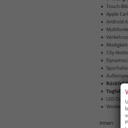
Touch-Bil
Apple Car
Android A
Multifunk
Verkehrs
Müdigkei
City-Notb
Dynamisch
Spurhaltea
Außenspieg
Rückfah
Tagfahrli
LED-Schei
U
Wireless 
b
v
P
Innen