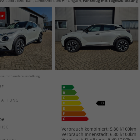
90
,
sofort lieferbar
, Landesversion: H - Ungarn,
Fahrzeug mit Tageszulassung
weise mit Sonderausstattung
E
TATTUNG
ebe
CHSE
Verbrauch kombiniert:
5,80 l/100km
b
Verbrauch Innenstadt:
6,80 l/100km
Verbrauch Stadtrand:
5,40 l/100km