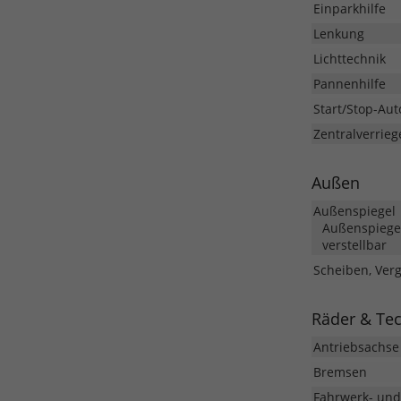
Einparkhilfe
Lenkung
Lichttechnik
Pannenhilfe
Start/Stop-Aut
Zentralverrieg
Außen
Außenspiegel
Außenspiegel
verstellbar
Scheiben, Ver
Räder & Te
Antriebsachse
Bremsen
Fahrwerk- un