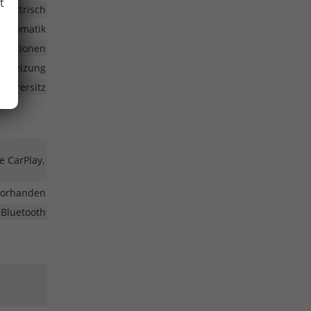
t
elektrisch
automatik
funktionen
Sitzheizung
Fahrersitz
e CarPlay,
vorhanden
 Bluetooth