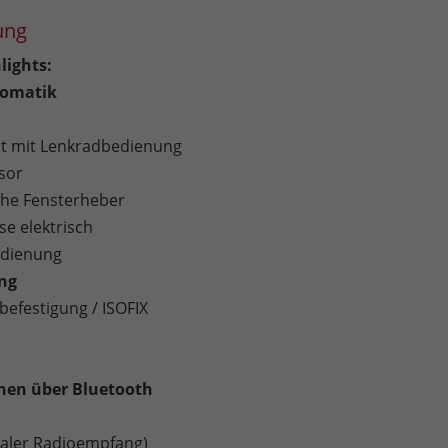
ung
lights:
omatik
 mit Lenkradbedienung
sor
sche Fensterheber
e elektrisch
edienung
ung
befestigung / ISOFIX
chen über Bluetooth
taler Radioempfang)