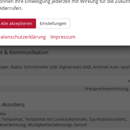
önnen Ihre Einwilligung jederzeit mit Wirkung für die Zukunf
iderrufen.
Klima
höhenverstellbar, mit Multi
Alle akzeptieren
Einstellungen
Isofix (Kindersitzbefestigung), 
atenschutzerklärung
Impressum
barkeit
Höhenverstellbarer 
nt & Kommunikation
yer, Radio, Schnittstelle USB, Digitalradio DAB, Android Auto, Appl
Freisprecheinrichtung,
& Assistenz
eme
 Tempomat, Tempomat mit Lenkradkontrolle, Spurhalteassistent,
henerkennung, Müdigkeitserkennungs-Sensor