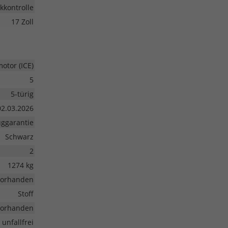
kkontrolle
17 Zoll
tor (ICE)
5
5-türig
02.03.2026
ggarantie
Schwarz
2
1274 kg
vorhanden
Stoff
vorhanden
unfallfrei