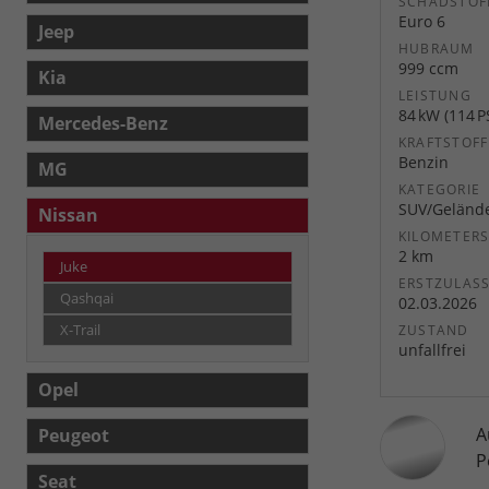
SCHADSTOF
Euro 6
Jeep
HUBRAUM
999 ccm
Kia
LEISTUNG
84 kW (114 P
Mercedes-Benz
KRAFTSTOFF
Benzin
MG
KATEGORIE
SUV/Geländ
Nissan
KILOMETER
2 km
Juke
ERSTZULAS
Qashqai
02.03.2026
X-Trail
ZUSTAND
unfallfrei
Opel
A
Peugeot
P
Seat