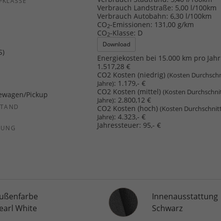
FKLASSE
Verbrauch Landstraße:
5,00 l/100km
Verbrauch Autobahn:
6,30 l/100km
CO
-Emissionen:
131,00 g/km
2
CO
-Klasse:
D
2
Download
S)
Energiekosten bei 15.000 km pro Jahr
1.517,28 €
CO2 Kosten (niedrig)
(Kosten Durchschn
:
1.179,- €
Jahre)
CO2 Kosten (mittel)
(Kosten Durchschni
ewagen/Pickup
:
2.800,12 €
Jahre)
STAND
CO2 Kosten (hoch)
(Kosten Durchschnit
:
4.323,- €
Jahre)
Jahressteuer:
95,- €
SUNG
Innenausstattung
ußenfarbe
Innenausstattung
earl White
Schwarz