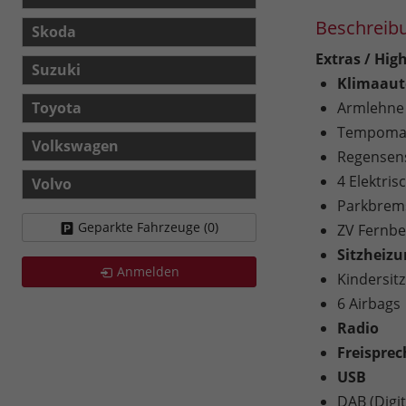
Beschreib
Skoda
Extras / High
Suzuki
Klimaaut
Toyota
Armlehne
Tempomat
Volkswagen
Regensen
4 Elektri
Volvo
Parkbrems
Geparkte Fahrzeuge (
0
)
ZV Fernb
Sitzheiz
Anmelden
Kindersitz
6 Airbags
Radio
Freispre
USB
DAB (Digi