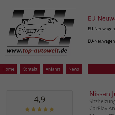
EU-Neuwa
EU-Neuwagen v
EU-Neuwagen z
Home
Kontakt
Anfahrt
News
Nissan 
4,9
Sitzheizun
CarPlay An