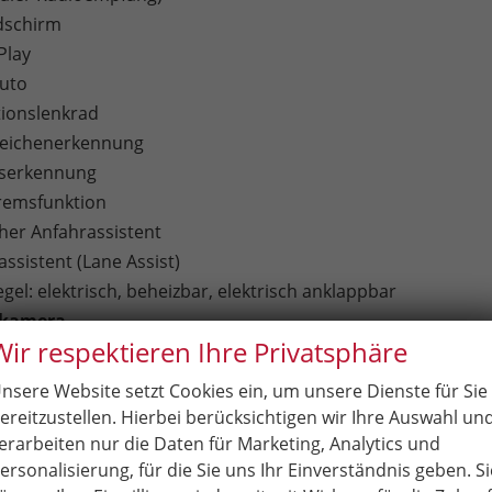
dschirm
Play
uto
tionslenkrad
zeichenerkennung
tserkennung
remsfunktion
er Anfahrassistent
ssistent (Lane Assist)
el: elektrisch, beheizbar, elektrisch anklappbar
rkamera
Wir respektieren Ihre Privatsphäre
cht mit LED
nwerfer
nsere Website setzt Cookies ein, um unsere Dienste für Sie
Apple CarPlay + Android Auto
ereitzustellen. Hierbei berücksichtigen wir Ihre Auswahl un
erarbeiten nur die Daten für Marketing, Analytics und
ersonalisierung, für die Sie uns Ihr Einverständnis geben. Si