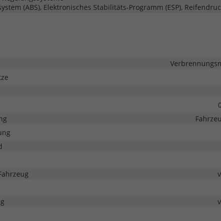
system (ABS), Elektronisches Stabilitäts-Programm (ESP), Reifendruc
Verbrennungsmo
tze
ng
Fahrzeu
ung
d
Fahrzeug
ng