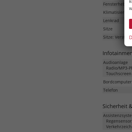
k
Fensterheber
w
Klimatisierung
Lenkrad
Sitze
D
Sitze: Verstell
Infotainme
Audioanlage
Radio/MP3-Pla
Touchscreen
Bordcomputer
Telefon
Sicherheit 
Assistenzsyst
Regensensor,
Verkehrzeic