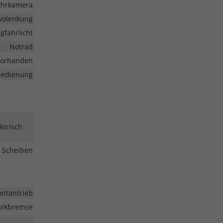
ahrkamera
volenkung
gfahrlicht
Notrad
vorhanden
nbedienung
ktrisch
 Scheiben
ontantrieb
Parkbremse