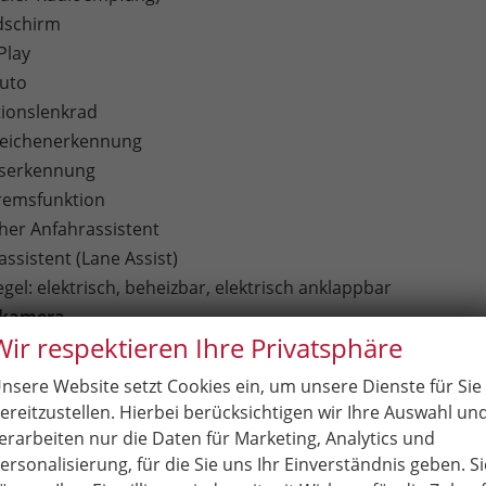
dschirm
Play
uto
tionslenkrad
zeichenerkennung
tserkennung
remsfunktion
er Anfahrassistent
ssistent (Lane Assist)
el: elektrisch, beheizbar, elektrisch anklappbar
rkamera
Wir respektieren Ihre Privatsphäre
cht mit LED
nwerfer
nsere Website setzt Cookies ein, um unsere Dienste für Sie
Apple CarPlay + Android Auto
ereitzustellen. Hierbei berücksichtigen wir Ihre Auswahl un
erarbeiten nur die Daten für Marketing, Analytics und
ersonalisierung, für die Sie uns Ihr Einverständnis geben. Si