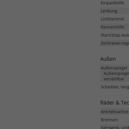
Einparkhilfe
Lenkung
Lichttechnik
Pannenhilfe
Start/Stop-Aut
Zentralverrieg
Außen
Außenspiegel
Außenspiegel
verstellbar
Scheiben, Ver
Räder & Te
Antriebsachse
Bremsen
Fahrwerk- un