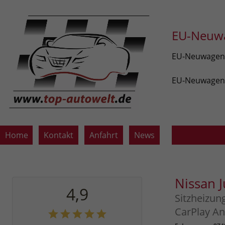
EU-Neuwa
EU-Neuwagen v
EU-Neuwagen z
Home
Kontakt
Anfahrt
News
Nissan 
4,9
Sitzheizun
CarPlay An