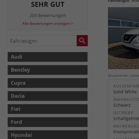
Fahrzeugnr.
:
974
SEHR GUT
209 Bewertungen
Alle Bewertungen anzeigen >
Fahrzeugnr.
Audi
Bentley
Beispielbilder, teil
Cupra
AUSSENFARB
Solid White
Dacia
INNENAUSS
Schwarz
Fiat
GETRIEBE
Schaltgetri
Ford
ANTRIEBSA
Frontantrie
Hyundai