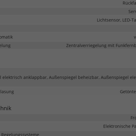
Rückf
Ser
Lichtsensor, LED-Ta
omatik
elung
Zentralverriegelung mit Funkfer
 elektrisch anklappbar, Außenspiegel beheizbar, Außenspiegel ele
glasung
Getönte
chnik
Fr
Elektronische 
d Regelungssysteme