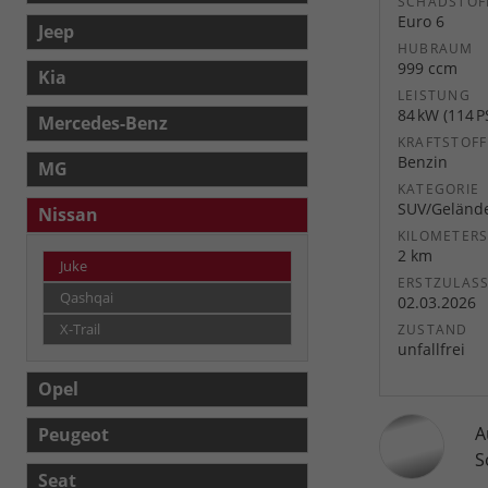
SCHADSTOF
Euro 6
Jeep
HUBRAUM
999 ccm
Kia
LEISTUNG
84 kW (114 P
Mercedes-Benz
KRAFTSTOFF
Benzin
MG
KATEGORIE
SUV/Geländ
Nissan
KILOMETER
2 km
Juke
ERSTZULAS
Qashqai
02.03.2026
X-Trail
ZUSTAND
unfallfrei
Opel
A
Peugeot
S
Seat