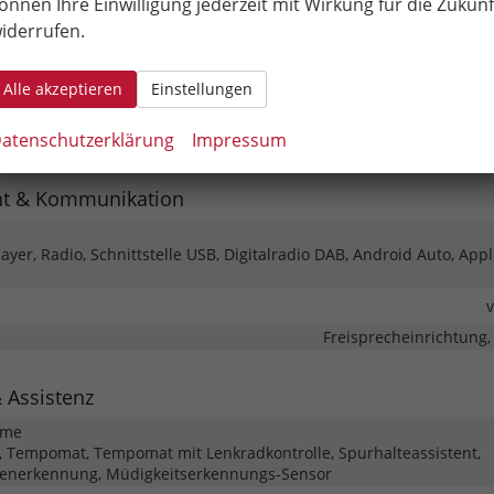
önnen Ihre Einwilligung jederzeit mit Wirkung für die Zukunf
iderrufen.
Klima
höhenverstellbar, mit Multi
Alle akzeptieren
Einstellungen
Isofix (Kindersitzbefestigung), 
atenschutzerklärung
Impressum
barkeit
Höhenverstellbarer 
nt & Kommunikation
yer, Radio, Schnittstelle USB, Digitalradio DAB, Android Auto, Appl
Freisprecheinrichtung,
& Assistenz
eme
 Tempomat, Tempomat mit Lenkradkontrolle, Spurhalteassistent,
henerkennung, Müdigkeitserkennungs-Sensor