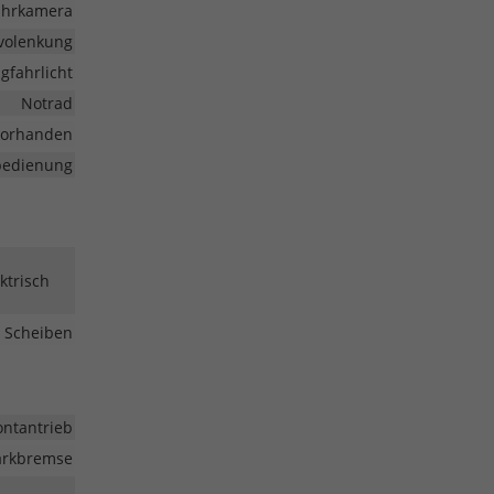
ahrkamera
volenkung
gfahrlicht
Notrad
vorhanden
nbedienung
ktrisch
 Scheiben
ontantrieb
Parkbremse