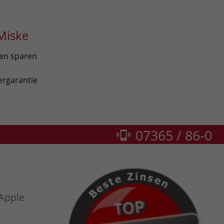
Miske
len sparen
ergarantie
07365 / 86-0
 Apple