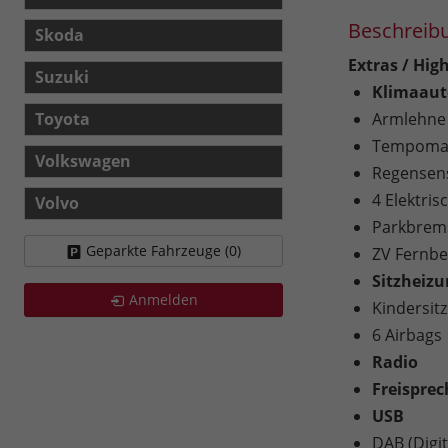
Beschreib
Skoda
Extras / High
Suzuki
Klimaaut
Toyota
Armlehne
Tempomat
Volkswagen
Regensen
4 Elektri
Volvo
Parkbrems
Geparkte Fahrzeuge (
0
)
ZV Fernb
Sitzheiz
Anmelden
Kindersitz
6 Airbags
Radio
Freispre
USB
DAB (Digi