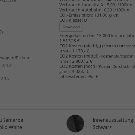
FKLASSE
Verbrauch Landstraße:
5,00 l/100km
Verbrauch Autobahn:
6,30 l/100km
CO
-Emissionen:
131,00 g/km
2
CO
-Klasse:
D
2
Download
S)
Energiekosten bei 15.000 km pro Jahr
1.517,28 €
CO2 Kosten (niedrig)
(Kosten Durchschn
:
1.179,- €
Jahre)
CO2 Kosten (mittel)
(Kosten Durchschni
ewagen/Pickup
:
2.800,12 €
Jahre)
STAND
CO2 Kosten (hoch)
(Kosten Durchschnit
:
4.323,- €
Jahre)
Jahressteuer:
95,- €
SUNG
Innenausstattung
ußenfarbe
Innenausstattung
olid White
Schwarz