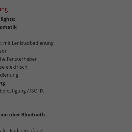
ung
lights:
omatik
 mit Lenkradbedienung
sor
sche Fensterheber
e elektrisch
edienung
ung
befestigung / ISOFIX
chen über Bluetooth
taler Radioempfang)