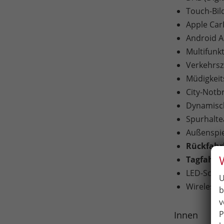
Touch-Bil
Apple Car
Android A
Multifunk
Verkehrs
Müdigkei
City-Notb
Dynamisch
Spurhaltea
Außenspieg
Rückfah
Tagfahrli
LED-Schei
U
Wireless 
b
v
P
Innen