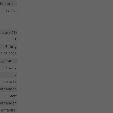
kkontrolle
17 Zoll
tor (ICE)
5
5-türig
02.03.2026
ggarantie
Schwarz
2
1274 kg
vorhanden
Stoff
vorhanden
unfallfrei