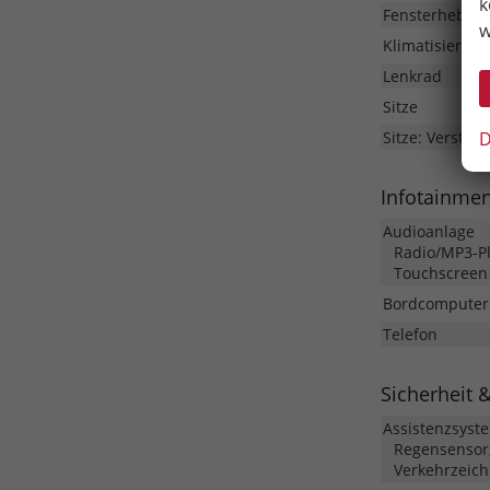
k
Fensterheber
w
Klimatisierung
Lenkrad
Sitze
D
Sitze: Verstell
Infotainme
Audioanlage
Radio/MP3-Pla
Touchscreen
Bordcomputer
Telefon
Sicherheit 
Assistenzsyst
Regensensor,
Verkehrzeic