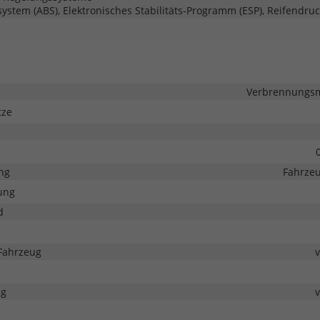
system (ABS), Elektronisches Stabilitäts-Programm (ESP), Reifendruc
Verbrennungsmo
tze
ng
Fahrzeu
ung
d
Fahrzeug
ng