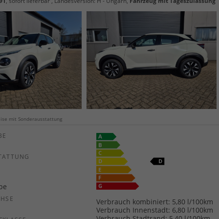
91
,
sofort lieferbar
, Landesversion: H - Ungarn,
Fahrzeug mit Tageszulassung
weise mit Sonderausstattung
E
TATTUNG
ebe
CHSE
Verbrauch kombiniert:
5,80 l/100km
b
Verbrauch Innenstadt:
6,80 l/100km
Verbrauch Stadtrand:
5,40 l/100km