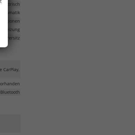
t
elektrisch
automatik
funktionen
Sitzheizung
Fahrersitz
e CarPlay,
vorhanden
 Bluetooth