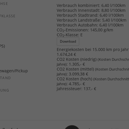
CHSE
Verbrauch kombiniert:
6,40 l/100km
b
Verbrauch Innenstadt:
8,80 l/100km
Verbrauch Stadtrand:
6,40 l/100km
FKLASSE
Verbrauch Landstraße:
5,40 l/100km
Verbrauch Autobahn:
6,40 l/100km
CO
-Emissionen:
145,00 g/km
2
CO
-Klasse:
E
2
Download
PS)
Energiekosten bei 15.000 km pro Jahr
1.674,24 €
CO2 Kosten (niedrig)
(Kosten Durchschn
:
1.305,- €
Jahre)
CO2 Kosten (mittel)
(Kosten Durchschni
ewagen/Pickup
:
3.099,38 €
Jahre)
STAND
CO2 Kosten (hoch)
(Kosten Durchschnit
:
4.785,- €
Jahre)
Jahressteuer:
137,- €
SUNG
Innenausstattung