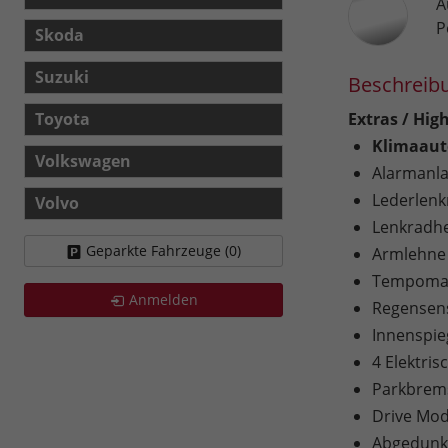
A
P
Skoda
Suzuki
Beschreib
Toyota
Extras / High
Klimaaut
Volkswagen
Alarmanl
Lederlenk
Volvo
Lenkradh
Geparkte Fahrzeuge (
0
)
Armlehne
Tempomat
Anmelden
Regensen
Innenspie
4 Elektri
Parkbrems
Drive Mod
Abgedunke