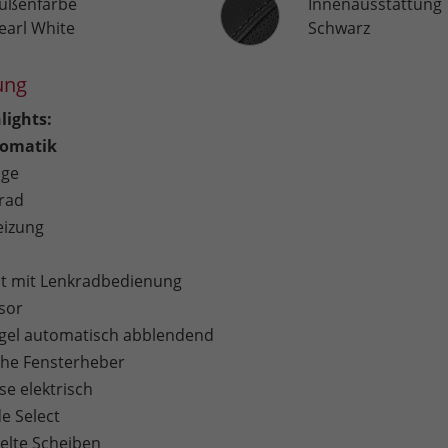
ußenfarbe
Innenausstattung
earl White
Schwarz
ung
lights:
omatik
age
rad
eizung
 mit Lenkradbedienung
sor
gel automatisch abblendend
sche Fensterheber
e elektrisch
e Select
lte Scheiben