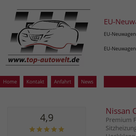
EU-Neuwa
EU-Neuwagen v
EU-Neuwagen z
Home
Kontakt
Anfahrt
News
Nissan 
4,9
Premium P
Sitzheizun