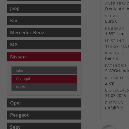
ANTRIEBSA
Jeep
Frontantrie
SCHADSTOF
Kia
Euro 6
HUBRAUM
Mercedes-Benz
1.332 ccm
LEISTUNG
MG
116 kW (158 
KRAFTSTOFF
Nissan
Benzin
KATEGORIE
Juke
SUV/Geländ
KILOMETER
Qashqai
2 km
X-Trail
ERSTZULAS
31.03.2026
Opel
ZUSTAND
unfallfrei
Peugeot
Seat