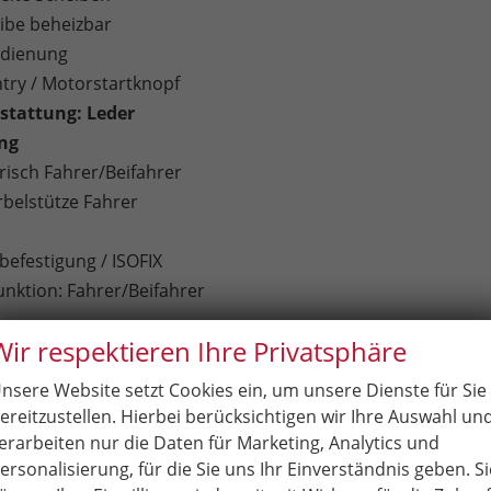
ibe beheizbar
edienung
ntry / Motorstartknopf
stattung: Leder
ung
trisch Fahrer/Beifahrer
belstütze Fahrer
befestigung / ISOFIX
nktion: Fahrer/Beifahrer
Wir respektieren Ihre Privatsphäre
se Soundsystem
on Europa
nsere Website setzt Cookies ein, um unsere Dienste für Sie
chen über Bluetooth
ereitzustellen. Hierbei berücksichtigen wir Ihre Auswahl un
erarbeiten nur die Daten für Marketing, Analytics und
taler Radioempfang)
ersonalisierung, für die Sie uns Ihr Einverständnis geben. Si