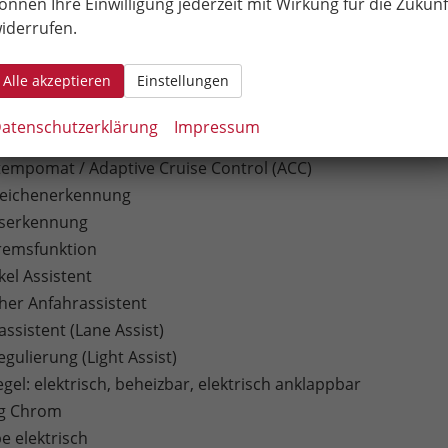
önnen Ihre Einwilligung jederzeit mit Wirkung für die Zukunf
dschirm
iderrufen.
isplay
Alle akzeptieren
Einstellungen
Play
uto
atenschutzerklärung
Impressum
tionslenkrad
empomat / Adaptive Cruise Control (ACC)
zeichenerkennung
tserkennung
remsfunktion
kel Assistent
er Anfahrassistent
ssistent (Lane Assist)
egulierung (Light Assist)
el: elektrisch, beheizbar, elektrisch anklappbar
ng Chrom
e elektrisch