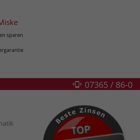
Miske
len sparen
ergarantie
07365 / 86-0
matik