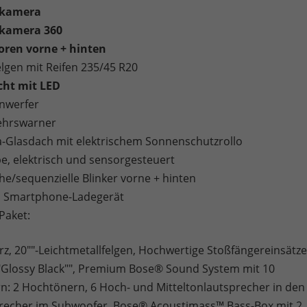
rkamera
kamera 360
oren vorne + hinten
elgen mit Reifen 235/45 R20
cht mit LED
nwerfer
ehrswarner
Glasdach mit elektrischem Sonnenschutzrollo
e, elektrisch und sensorgesteuert
e/sequenzielle Blinker vorne + hinten
s Smartphone-Ladegerät
Paket:
rz, 20""-Leichtmetallfelgen, Hochwertige Stoßfängereinsätz
 ""Glossy Black"", Premium Bose® Sound System mit 10
n: 2 Hochtönern, 6 Hoch- und Mitteltonlautsprecher in den
recher im Subwoofer, Bose® Acoustimass™ Bass-Box mit 2