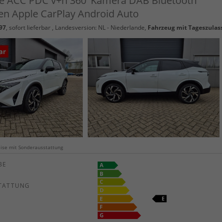
e ACC PDC v+h 360°Kamera DAB Bluetooth
n Apple CarPlay Android Auto
97
,
sofort lieferbar
, Landesversion: NL - Niederlande,
Fahrzeug mit Tageszulas
weise mit Sonderausstattung
E
TATTUNG