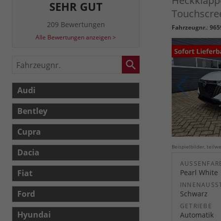
Heckklapp
SEHR GUT
Touchscree
209 Bewertungen
Fahrzeugnr.
:
965
Alle Bewertungen anzeigen >
Fahrzeugnr.
Audi
Bentley
Cupra
Beispielbilder, teil
Dacia
AUSSENFARB
Fiat
Pearl White
INNENAUSS
Ford
Schwarz
GETRIEBE
Hyundai
Automatik