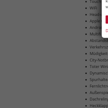
k
Touch-Bil
w
WiFi
Head-up-D
Apple Car
Android A
D
Multifunk
Abstandst
Verkehrs
Müdigkei
City-Notb
Toter Win
Dynamisch
Spurhaltea
Fernlichtr
Außenspieg
Dachreli
Heckklapp