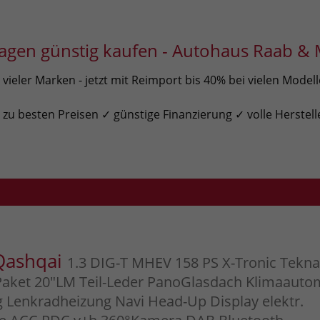
gen günstig kaufen - Autohaus Raab & 
ieler Marken - jetzt mit Reimport bis 40% bei vielen Model
u besten Preisen ✓ günstige Finanzierung ✓ volle Herstell
Qashqai
1.3 DIG-T MHEV 158 PS X-Tronic Tekna
aket 20"LM Teil-Leder PanoGlasdach Klimaauto
g Lenkradheizung Navi Head-Up Display elektr.