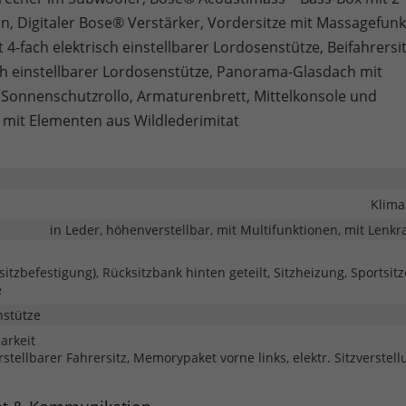
n, Digitaler Bose® Verstärker, Vordersitze mit Massagefunk
t 4-fach elektrisch einstellbarer Lordosenstütze, Beifahrersit
sch einstellbarer Lordosenstütze, Panorama-Glasdach mit
 Sonnenschutzrollo, Armaturenbrett, Mittelkonsole und
mit Elementen aus Wildlederimitat
Klima
in Leder, höhenverstellbar, mit Multifunktionen, mit Lenk
rsitzbefestigung), Rücksitzbank hinten geteilt, Sitzheizung, Sportsitz
e
nstütze
barkeit
rstellbarer Fahrersitz, Memorypaket vorne links, elektr. Sitzverstel