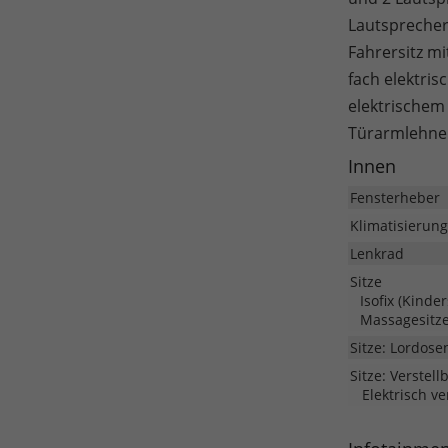
Lautsprecher
Fahrersitz mi
fach elektri
elektrischem
Türarmlehne 
Innen
Fensterheber
Klimatisierung
Lenkrad
Sitze
Isofix (Kinde
Massagesitz
Sitze: Lordose
Sitze: Verstell
Elektrisch ve