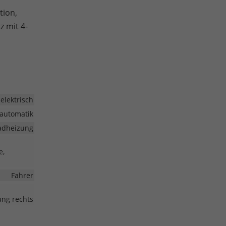
tion,
z mit 4-
elektrisch
automatik
radheizung
e,
Fahrer
lung rechts