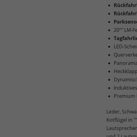
Rückfah
Rückfahr
Parksens
20"" LM-F
Tagfahrli
LED-Schei
Querverk
Panorama-
Heckklapp
Dynamisch
Induktive
Premium 
Leder, Schwa
Kotflügel in
Lautsprecher
und 2 Lautsp