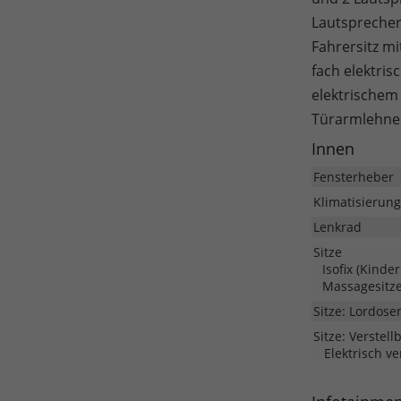
Lautsprecher
Fahrersitz mi
fach elektri
elektrischem
Türarmlehne 
Innen
Fensterheber
Klimatisierung
Lenkrad
Sitze
Isofix (Kinde
Massagesitz
Sitze: Lordose
Sitze: Verstell
Elektrisch ve