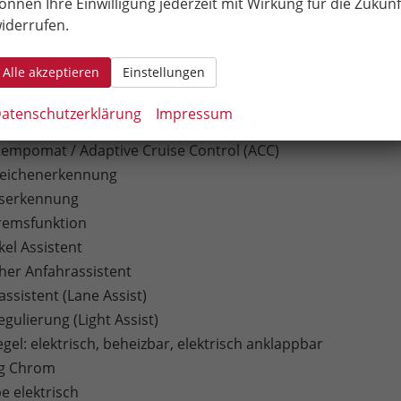
önnen Ihre Einwilligung jederzeit mit Wirkung für die Zukunf
dschirm
iderrufen.
isplay
Alle akzeptieren
Einstellungen
Play
uto
atenschutzerklärung
Impressum
tionslenkrad
empomat / Adaptive Cruise Control (ACC)
zeichenerkennung
tserkennung
remsfunktion
kel Assistent
er Anfahrassistent
ssistent (Lane Assist)
egulierung (Light Assist)
el: elektrisch, beheizbar, elektrisch anklappbar
ng Chrom
e elektrisch