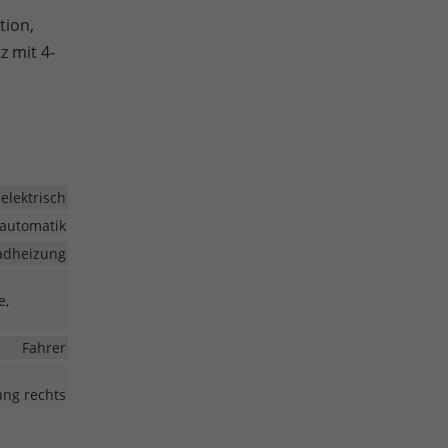
tion,
z mit 4-
elektrisch
automatik
radheizung
e,
Fahrer
lung rechts