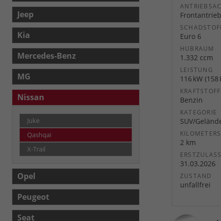
ANTRIEBSA
Jeep
Frontantrie
SCHADSTOF
Kia
Euro 6
HUBRAUM
Mercedes-Benz
1.332 ccm
LEISTUNG
MG
116 kW (158 
KRAFTSTOFF
Nissan
Benzin
KATEGORIE
Juke
SUV/Geländ
KILOMETER
Qashqai
2 km
X-Trail
ERSTZULAS
31.03.2026
Opel
ZUSTAND
unfallfrei
Peugeot
Seat