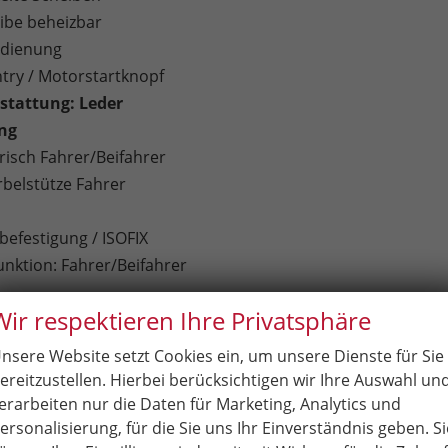
ibe beheizbar
edienung
ntry / Motorstartknopf
stattung: Leder
ung
trisch Fahrer/Beifahrer
belstütze Fahrer
befestigung / ISOFIX
nktion: Fahrer/Beifahrer
Wir respektieren Ihre Privatsphäre
se Soundsystem
on Europa
nsere Website setzt Cookies ein, um unsere Dienste für Sie
chen über Bluetooth
ereitzustellen. Hierbei berücksichtigen wir Ihre Auswahl un
erarbeiten nur die Daten für Marketing, Analytics und
taler Radioempfang)
ersonalisierung, für die Sie uns Ihr Einverständnis geben. Si