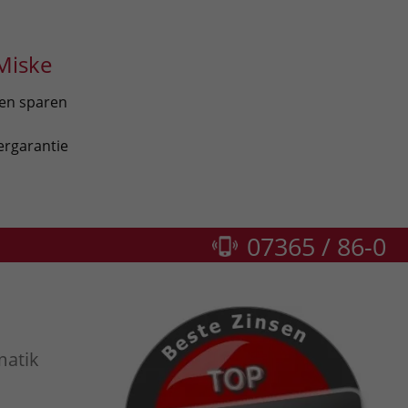
Miske
len sparen
ergarantie
07365 / 86-0
matik