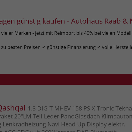
gen günstig kaufen - Autohaus Raab & 
ieler Marken - jetzt mit Reimport bis 40% bei vielen Model
u besten Preisen ✓ günstige Finanzierung ✓ volle Herstell
Qashqai
1.3 DIG-T MHEV 158 PS X-Tronic Tekna
aket 20"LM Teil-Leder PanoGlasdach Klimaauto
g Lenkradheizung Navi Head-Up Display elektr.