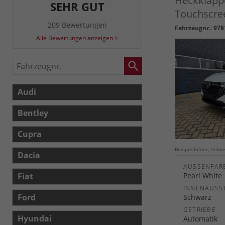
Heckklapp
SEHR GUT
Touchscree
209 Bewertungen
Fahrzeugnr.
:
978
Alle Bewertungen anzeigen >
Fahrzeugnr.
Audi
Bentley
Cupra
Beispielbilder, teil
Dacia
AUSSENFARB
Fiat
Pearl White
INNENAUSS
Ford
Schwarz
GETRIEBE
Hyundai
Automatik