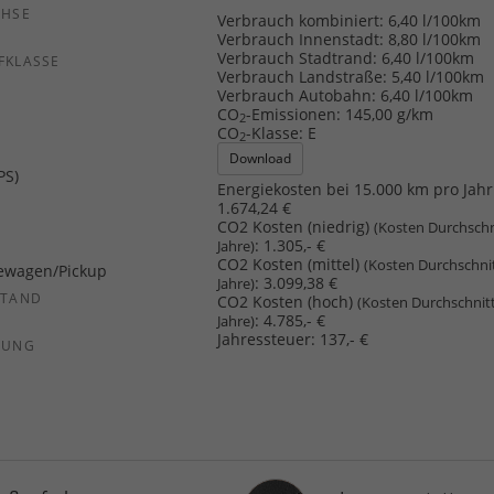
CHSE
Verbrauch kombiniert:
6,40 l/100km
b
Verbrauch Innenstadt:
8,80 l/100km
Verbrauch Stadtrand:
6,40 l/100km
FKLASSE
Verbrauch Landstraße:
5,40 l/100km
Verbrauch Autobahn:
6,40 l/100km
CO
-Emissionen:
145,00 g/km
2
CO
-Klasse:
E
2
Download
PS)
Energiekosten bei 15.000 km pro Jahr
1.674,24 €
CO2 Kosten (niedrig)
(Kosten Durchschn
:
1.305,- €
Jahre)
CO2 Kosten (mittel)
(Kosten Durchschni
ewagen/Pickup
:
3.099,38 €
Jahre)
STAND
CO2 Kosten (hoch)
(Kosten Durchschnit
:
4.785,- €
Jahre)
Jahressteuer:
137,- €
SUNG
Innenausstattung