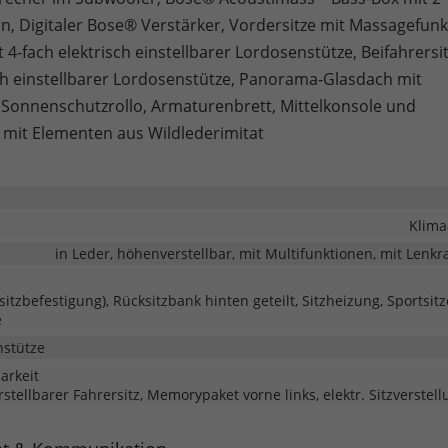
n, Digitaler Bose® Verstärker, Vordersitze mit Massagefunk
t 4-fach elektrisch einstellbarer Lordosenstütze, Beifahrersit
sch einstellbarer Lordosenstütze, Panorama-Glasdach mit
 Sonnenschutzrollo, Armaturenbrett, Mittelkonsole und
mit Elementen aus Wildlederimitat
Klima
in Leder, höhenverstellbar, mit Multifunktionen, mit Lenk
rsitzbefestigung), Rücksitzbank hinten geteilt, Sitzheizung, Sportsitz
e
nstütze
barkeit
rstellbarer Fahrersitz, Memorypaket vorne links, elektr. Sitzverstel