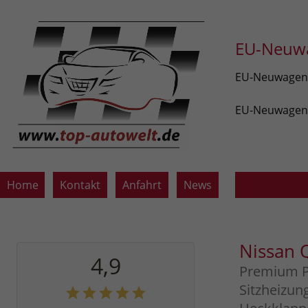
EU-Neuwa
EU-Neuwagen v
EU-Neuwagen z
Home
Kontakt
Anfahrt
News
Nissan 
4,9
Premium P
Sitzheizun