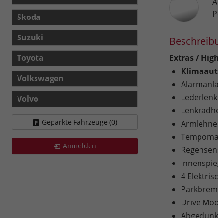
A
P
Skoda
Suzuki
Beschreib
Toyota
Extras / High
Klimaaut
Volkswagen
Alarmanl
Lederlenk
Volvo
Lenkradh
Geparkte Fahrzeuge (
0
)
Armlehne
Tempomat
Anmelden
Regensen
Innenspie
4 Elektri
Parkbrems
Drive Mod
Abgedunke