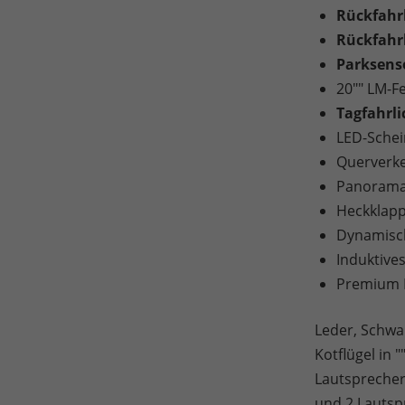
Rückfah
Rückfahr
Parksens
20"" LM-F
Tagfahrli
LED-Schei
Querverk
Panorama-
Heckklapp
Dynamisch
Induktive
Premium 
Leder, Schwa
Kotflügel in
Lautsprecher
und 2 Lautsp