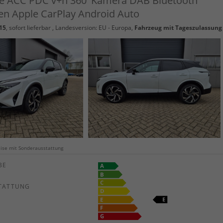
e ACC PDC v+h 360°Kamera DAB Bluetooth
n Apple CarPlay Android Auto
15
,
sofort lieferbar
, Landesversion: EU - Europa,
Fahrzeug mit Tageszulassung
weise mit Sonderausstattung
E
TATTUNG