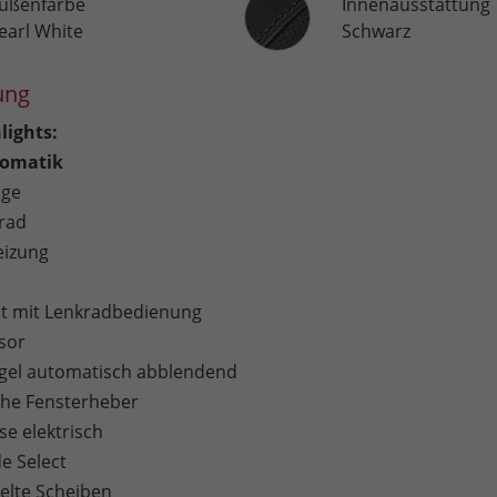
ußenfarbe
Innenausstattung
earl White
Schwarz
ung
lights:
omatik
age
rad
eizung
 mit Lenkradbedienung
sor
gel automatisch abblendend
sche Fensterheber
e elektrisch
e Select
lte Scheiben