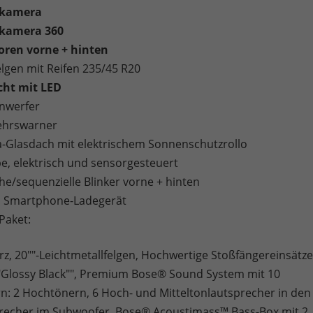
rkamera
kamera 360
oren vorne + hinten
elgen mit Reifen 235/45 R20
cht mit LED
nwerfer
ehrswarner
Glasdach mit elektrischem Sonnenschutzrollo
e, elektrisch und sensorgesteuert
e/sequenzielle Blinker vorne + hinten
s Smartphone-Ladegerät
Paket:
rz, 20""-Leichtmetallfelgen, Hochwertige Stoßfängereinsätz
 ""Glossy Black"", Premium Bose® Sound System mit 10
n: 2 Hochtönern, 6 Hoch- und Mitteltonlautsprecher in den
recher im Subwoofer, Bose® Acoustimass™ Bass-Box mit 2