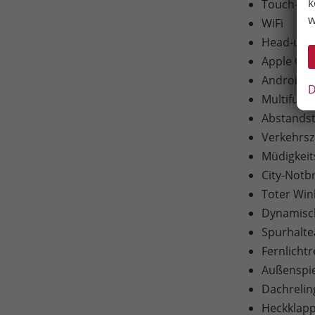
k
Touch-Bil
w
WiFi
Head-up-D
Apple Car
Android A
D
Multifunk
Abstandst
Verkehrs
Müdigkei
City-Notb
Toter Win
Dynamisch
Spurhaltea
Fernlichtr
Außenspieg
Dachreli
Heckklapp