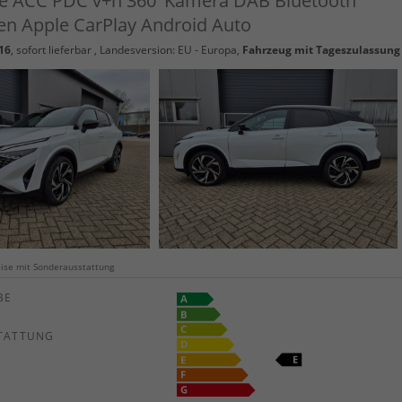
e ACC PDC v+h 360°Kamera DAB Bluetooth
n Apple CarPlay Android Auto
16
,
sofort lieferbar
, Landesversion: EU - Europa,
Fahrzeug mit Tageszulassung
weise mit Sonderausstattung
E
TATTUNG