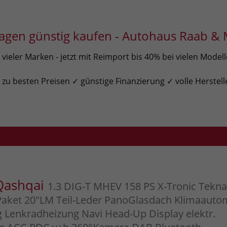
gen günstig kaufen - Autohaus Raab & 
ieler Marken - jetzt mit Reimport bis 40% bei vielen Model
u besten Preisen ✓ günstige Finanzierung ✓ volle Herstell
Qashqai
1.3 DIG-T MHEV 158 PS X-Tronic Tekna
aket 20"LM Teil-Leder PanoGlasdach Klimaauto
g Lenkradheizung Navi Head-Up Display elektr.