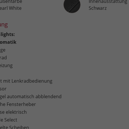
ußenfarbe
Innenausstattung
earl White
Schwarz
ung
lights:
omatik
age
rad
eizung
 mit Lenkradbedienung
sor
gel automatisch abblendend
sche Fensterheber
e elektrisch
e Select
lte Scheiben