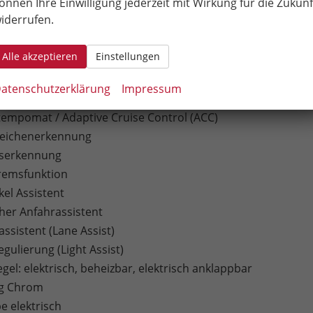
önnen Ihre Einwilligung jederzeit mit Wirkung für die Zukunf
dschirm
iderrufen.
isplay
Alle akzeptieren
Einstellungen
Play
uto
atenschutzerklärung
Impressum
tionslenkrad
empomat / Adaptive Cruise Control (ACC)
zeichenerkennung
tserkennung
remsfunktion
kel Assistent
er Anfahrassistent
ssistent (Lane Assist)
egulierung (Light Assist)
el: elektrisch, beheizbar, elektrisch anklappbar
ng Chrom
e elektrisch