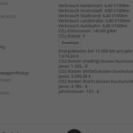
CHSE
Verbrauch kombiniert:
6,40 l/100km
b
Verbrauch Innenstadt:
8,80 l/100km
Verbrauch Stadtrand:
6,40 l/100km
FKLASSE
Verbrauch Landstraße:
5,40 l/100km
Verbrauch Autobahn:
6,40 l/100km
CO
-Emissionen:
145,00 g/km
2
CO
-Klasse:
E
2
Download
PS)
Energiekosten bei 15.000 km pro Jahr
1.674,24 €
CO2 Kosten (niedrig)
(Kosten Durchschn
:
1.305,- €
Jahre)
CO2 Kosten (mittel)
(Kosten Durchschni
ewagen/Pickup
:
3.099,38 €
Jahre)
STAND
CO2 Kosten (hoch)
(Kosten Durchschnit
:
4.785,- €
Jahre)
Jahressteuer:
137,- €
SUNG
Innenausstattung