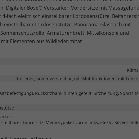
n, Digitaler Bose® Verstärker, Vordersitze mit Massagefunk
t 4-fach elektrisch einstellbarer Lordosenstütze, Beifahrersit
sch einstellbarer Lordosenstütze, Panorama-Glasdach mit
 Sonnenschutzrollo, Armaturenbrett, Mittelkonsole und
mit Elementen aus Wildlederimitat
Klima
in Leder, höhenverstellbar, mit Multifunktionen, mit Lenk
rsitzbefestigung), Rücksitzbank hinten geteilt, Sitzheizung, Sportsitz
e
nstütze
barkeit
rstellbarer Fahrersitz, Memorypaket vorne links, elektr. Sitzverstel