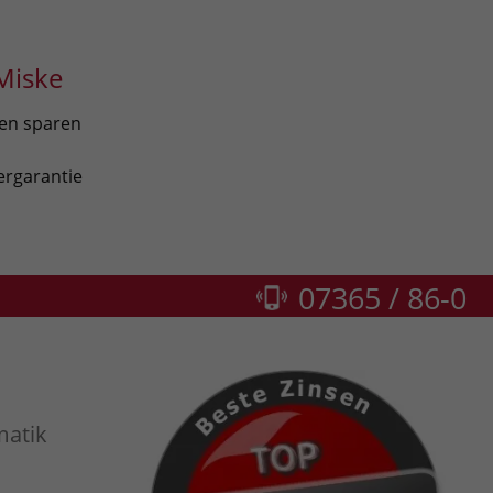
Miske
len sparen
ergarantie
07365 / 86-0
matik