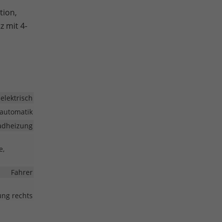
tion,
z mit 4-
elektrisch
automatik
radheizung
e,
Fahrer
lung rechts