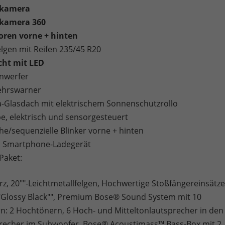
rkamera
kamera 360
oren vorne + hinten
elgen mit Reifen 235/45 R20
cht mit LED
nwerfer
ehrswarner
Glasdach mit elektrischem Sonnenschutzrollo
e, elektrisch und sensorgesteuert
e/sequenzielle Blinker vorne + hinten
s Smartphone-Ladegerät
Paket:
rz, 20""-Leichtmetallfelgen, Hochwertige Stoßfängereinsätz
 ""Glossy Black"", Premium Bose® Sound System mit 10
n: 2 Hochtönern, 6 Hoch- und Mitteltonlautsprecher in den
recher im Subwoofer, Bose® Acoustimass™ Bass-Box mit 2