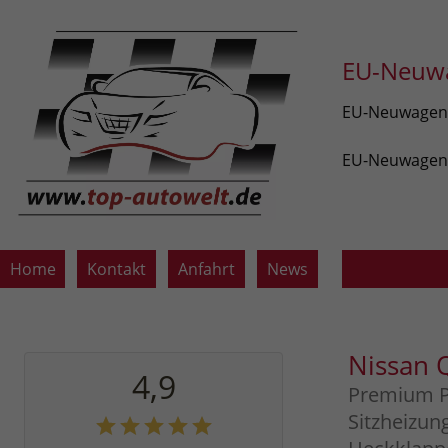
EU-Neuwa
EU-Neuwagen v
EU-Neuwagen z
Home
Kontakt
Anfahrt
News
Nissan 
4,9
Premium P
Sitzheizun