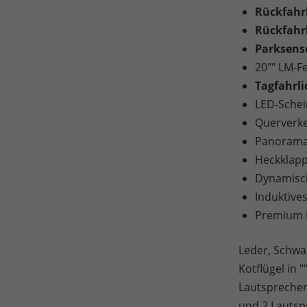
Rückfah
Rückfahr
Parksens
20"" LM-F
Tagfahrli
LED-Schei
Querverk
Panorama-
Heckklapp
Dynamisch
Induktive
Premium 
Leder, Schwa
Kotflügel in
Lautsprecher
und 2 Lautsp