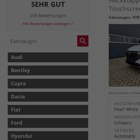
Heckklapp
SEHR GUT
Touchscree
209 Bewertungen
Fahrzeugnr.
:
978
Alle Bewertungen anzeigen >
Fahrzeugnr.
Audi
Bentley
Cupra
Beispielbilder, teil
Dacia
AUSSENFARB
Fiat
Pearl White
INNENAUSS
Ford
Schwarz
GETRIEBE
Hyundai
Automatik