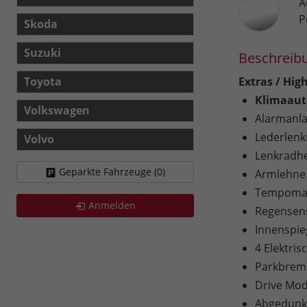
A
P
Skoda
Suzuki
Beschreib
Toyota
Extras / High
Klimaaut
Volkswagen
Alarmanl
Lederlenk
Volvo
Lenkradh
Geparkte Fahrzeuge (
0
)
Armlehne
Tempomat
Anmelden
Regensen
Innenspie
4 Elektri
Parkbrems
Drive Mod
Abgedunke