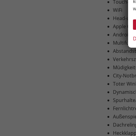
k
Touch-Bil
w
WiFi
Head-up-D
Apple Car
Android A
D
Multifunk
Abstandst
Verkehrs
Müdigkei
City-Notb
Toter Win
Dynamisch
Spurhaltea
Fernlichtr
Außenspieg
Dachreli
Heckklapp