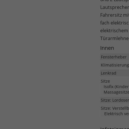
Lautsprecher
Fahrersitz mi
fach elektri
elektrischem
Türarmlehne 
Innen
Fensterheber
Klimatisierung
Lenkrad
Sitze
Isofix (Kinde
Massagesitz
Sitze: Lordose
Sitze: Verstell
Elektrisch ve