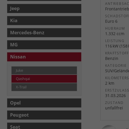
ANTRIEBSA
Jeep
Frontantrie
SCHADSTOF
Kia
Euro 6
HUBRAUM
Mercedes-Benz
1.332 ccm
LEISTUNG
MG
116 kW (158 
KRAFTSTOFF
Nissan
Benzin
KATEGORIE
Juke
SUV/Geländ
KILOMETER
Qashqai
2 km
X-Trail
ERSTZULAS
31.03.2026
Opel
ZUSTAND
unfallfrei
Peugeot
Seat