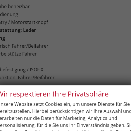
ibe beheizbar
edienung
ntry / Motorstartknopf
stattung: Leder
ung
trisch Fahrer/Beifahrer
belstütze Fahrer
befestigung / ISOFIX
nktion: Fahrer/Beifahrer
Wir respektieren Ihre Privatsphäre
se Soundsystem
on Europa
nsere Website setzt Cookies ein, um unsere Dienste für Sie
chen über Bluetooth
ereitzustellen. Hierbei berücksichtigen wir Ihre Auswahl un
erarbeiten nur die Daten für Marketing, Analytics und
taler Radioempfang)
ersonalisierung, für die Sie uns Ihr Einverständnis geben. Si