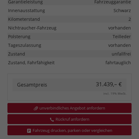
Garantieleistung
Fahrzeuggarantie
Innenausstattung
Schwarz
Kilometerstand
2
Nichtraucher-Fahrzeug
vorhanden
Polsterung
Teilleder
Tageszulassung
vorhanden
Zustand
unfallfrei
Zustand, Fahrfähigkeit
fahrtauglich
31.439,– €
Gesamtpreis
incl. 19% MwSt.
unverbindliches Angebot anfordern
Rückruf anfordern
Fahrzeug drucken, parken oder vergleichen