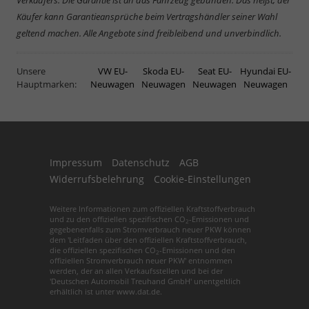
Käufer kann Garantieansprüche beim Vertragshändler seiner Wahl
geltend machen. Alle Angebote sind freibleibend und unverbindlich.
Unsere
VW EU-
Skoda EU-
Seat EU-
Hyundai EU-
Hauptmarken:
Neuwagen
Neuwagen
Neuwagen
Neuwagen
Impressum
Datenschutz
AGB
Widerrufsbelehrung
Cookie-Einstellungen
Weitere Informationen zum offiziellen Kraftstoffverbrauch
und zu den offiziellen spezifischen CO
-Emissionen und
2
gegebenenfalls zum Stromverbrauch neuer PKW können
dem 'Leitfaden über den offiziellen Kraftstoffverbrauch,
die offiziellen spezifischen CO
-Emissionen und den
2
offiziellen Stromverbrauch neuer PKW' entnommen
werden, der an allen Verkaufsstellen und bei der
'Deutschen Automobil Treuhand GmbH' unentgeltlich
erhältlich ist unter www.dat.de.