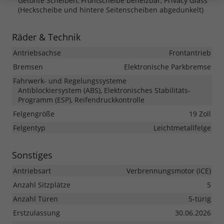
Getönte Scheiben, Frontscheibe beheizbar, Privacy Glass
(Heckscheibe und hintere Seitenscheiben abgedunkelt)
Räder & Technik
Antriebsachse
Frontantrieb
Bremsen
Elektronische Parkbremse
Fahrwerk- und Regelungssysteme
Antiblockiersystem (ABS), Elektronisches Stabilitäts-
Programm (ESP), Reifendruckkontrolle
Felgengröße
19 Zoll
Felgentyp
Leichtmetallfelge
Sonstiges
Antriebsart
Verbrennungsmotor (ICE)
Anzahl Sitzplätze
5
Anzahl Türen
5-türig
Erstzulassung
30.06.2026