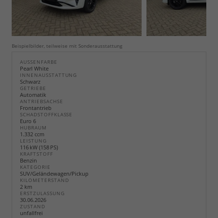
Beispielbilder, teilweise mit Sonderausstattung
AUSSENFARBE
Pearl White
INNENAUSSTATTUNG
Schwarz
GETRIEBE
Automatik
ANTRIEBSACHSE
Frontantrieb
SCHADSTOFFKLASSE
Euro 6
HUBRAUM
1.332 ccm
LEISTUNG
116 kW (158 PS)
KRAFTSTOFF
Benzin
KATEGORIE
SUV/Geländewagen/Pickup
KILOMETERSTAND
2 km
ERSTZULASSUNG
30.06.2026
ZUSTAND
unfallfrei