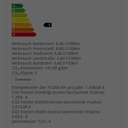
Verbrauch kombiniert:
6,30 l/100km
Verbrauch Innenstadt:
8,80 l/100km
Verbrauch Stadtrand:
6,40 l/100km
Verbrauch Landstraße:
5,40 l/100km
Verbrauch Autobahn:
6,40 l/100km
CO
-Emissionen:
141,00 g/km
2
CO
-Klasse:
E
2
Download
Energiekosten bei 15.000 km pro Jahr:
1.648,08 €
CO2 Kosten (niedrig)
:
(Kosten Durchschnitt 10 Jahre)
1.269,- €
CO2 Kosten (mittel)
:
(Kosten Durchschnitt 10 Jahre)
3.013,88 €
CO2 Kosten (hoch)
:
(Kosten Durchschnitt 10 Jahre)
4.653,- €
Jahressteuer:
127,- €