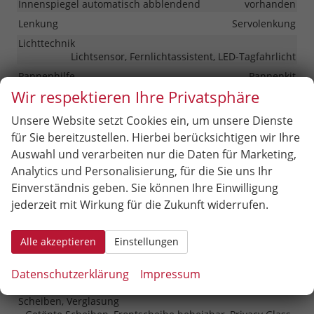
Innenspiegel automatisch abblendend
vorhanden
Lenkung
Servolenkung
Lichttechnik
Lichtsensor, Fernlichtassistent, LED-Tagfahrlicht
Pannenhilfe
Pannenkit
Wir respektieren Ihre Privatsphäre
Start/Stop-Automatik
vorhanden
Zentralverriegelung
Unsere Website setzt Cookies ein, um unsere Dienste
Zentralverriegelung mit Funkfernbedienung
für Sie bereitzustellen. Hierbei berücksichtigen wir Ihre
Auswahl und verarbeiten nur die Daten für Marketing,
Außen
Analytics und Personalisierung, für die Sie uns Ihr
Einverständnis geben. Sie können Ihre Einwilligung
Außenspiegel
Außenspiegel elektrisch anklappbar, Außenspiegel
jederzeit mit Wirkung für die Zukunft widerrufen.
beheizbar, Außenspiegel elektrisch verstellbar
Dachreling
vorhanden
Alle akzeptieren
Einstellungen
Gepäckraum-/Heckklappe
Elektrische Heckklappe, Gepäckraumklappe automatisch
Datenschutzerklärung
Impressum
betätigt
Scheiben, Verglasung