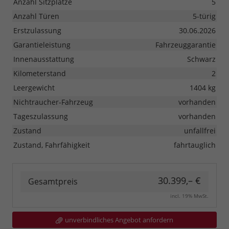
Anzahl Sitzplätze
5
Anzahl Türen
5-türig
Erstzulassung
30.06.2026
Garantieleistung
Fahrzeuggarantie
Innenausstattung
Schwarz
Kilometerstand
2
Leergewicht
1404 kg
Nichtraucher-Fahrzeug
vorhanden
Tageszulassung
vorhanden
Zustand
unfallfrei
Zustand, Fahrfähigkeit
fahrtauglich
30.399,– €
Gesamtpreis
incl. 19% MwSt.
unverbindliches Angebot anfordern