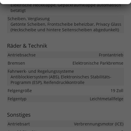
Elektrische Heckklappe, Gepäckraumklappe automatisch
betätigt
Scheiben, Verglasung
Getönte Scheiben, Frontscheibe beheizbar, Privacy Glass
(Heckscheibe und hintere Seitenscheiben abgedunkelt)
Räder & Technik
Antriebsachse
Frontantrieb
Bremsen
Elektronische Parkbremse
Fahrwerk- und Regelungssysteme
Antiblockiersystem (ABS), Elektronisches Stabilitäts-
Programm (ESP), Reifendruckkontrolle
Felgengröße
19 Zoll
Felgentyp
Leichtmetallfelge
Sonstiges
Antriebsart
Verbrennungsmotor (ICE)