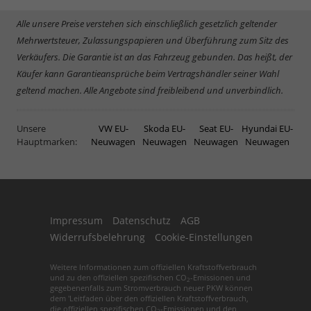
Alle unsere Preise verstehen sich einschließlich gesetzlich geltender
Mehrwertsteuer, Zulassungspapieren und Überführung zum Sitz des
Verkäufers. Die Garantie ist an das Fahrzeug gebunden. Das heißt, der
Käufer kann Garantieansprüche beim Vertragshändler seiner Wahl
geltend machen. Alle Angebote sind freibleibend und unverbindlich.
Unsere
VW EU-
Skoda EU-
Seat EU-
Hyundai EU-
Hauptmarken:
Neuwagen
Neuwagen
Neuwagen
Neuwagen
Impressum
Datenschutz
AGB
Widerrufsbelehrung
Cookie-Einstellungen
Weitere Informationen zum offiziellen Kraftstoffverbrauch
und zu den offiziellen spezifischen CO
-Emissionen und
2
gegebenenfalls zum Stromverbrauch neuer PKW können
dem 'Leitfaden über den offiziellen Kraftstoffverbrauch,
die offiziellen spezifischen CO
-Emissionen und den