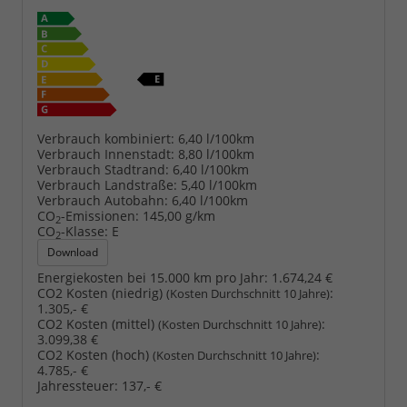
Verbrauch kombiniert:
6,40 l/100km
Verbrauch Innenstadt:
8,80 l/100km
Verbrauch Stadtrand:
6,40 l/100km
Verbrauch Landstraße:
5,40 l/100km
Verbrauch Autobahn:
6,40 l/100km
CO
-Emissionen:
145,00 g/km
2
CO
-Klasse:
E
2
Download
Energiekosten bei 15.000 km pro Jahr:
1.674,24 €
CO2 Kosten (niedrig)
:
(Kosten Durchschnitt 10 Jahre)
1.305,- €
CO2 Kosten (mittel)
:
(Kosten Durchschnitt 10 Jahre)
3.099,38 €
CO2 Kosten (hoch)
:
(Kosten Durchschnitt 10 Jahre)
4.785,- €
Jahressteuer:
137,- €