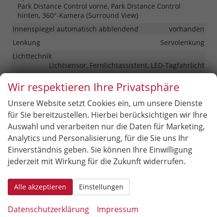
Park Distance Control vorne, Park Distance Control
hinten, 360°-Kamera (Surround View)
Innenspiegel automatisch abblendend
vorhanden
Lenkung
Servolenkung
Lichttechnik
Lichtsensor, Fernlichtassistent, LED-Tagfahrlicht
Pannenhilfe
Pannenkit
Wir respektieren Ihre Privatsphäre
Start/Stop-Automatik
vorhanden
Unsere Website setzt Cookies ein, um unsere Dienste
Zentralverriegelung
für Sie bereitzustellen. Hierbei berücksichtigen wir Ihre
Zentralverriegelung mit Funkfernbedienung
Auswahl und verarbeiten nur die Daten für Marketing,
Analytics und Personalisierung, für die Sie uns Ihr
Außen
Einverständnis geben. Sie können Ihre Einwilligung
Außenspiegel
jederzeit mit Wirkung für die Zukunft widerrufen.
Außenspiegel elektrisch anklappbar, Außenspiegel
beheizbar, Außenspiegel elektrisch verstellbar
Alle akzeptieren
Einstellungen
Dachausführung
Panoramadach
Dachreling
vorhanden
Datenschutzerklärung
Impressum
Gepäckraum-/Heckklappe