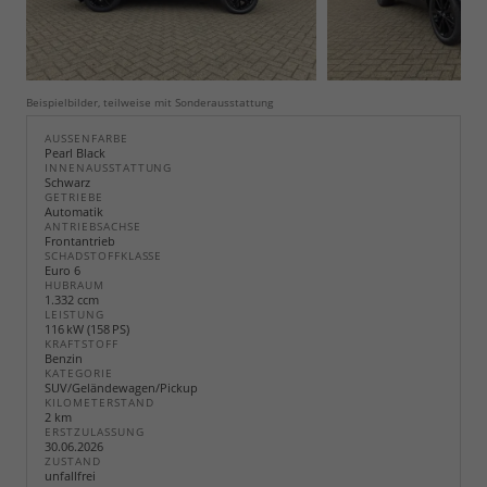
Beispielbilder, teilweise mit Sonderausstattung
AUSSENFARBE
Pearl Black
INNENAUSSTATTUNG
Schwarz
GETRIEBE
Automatik
ANTRIEBSACHSE
Frontantrieb
SCHADSTOFFKLASSE
Euro 6
HUBRAUM
1.332 ccm
LEISTUNG
116 kW (158 PS)
KRAFTSTOFF
Benzin
KATEGORIE
SUV/Geländewagen/Pickup
KILOMETERSTAND
2 km
ERSTZULASSUNG
30.06.2026
ZUSTAND
unfallfrei