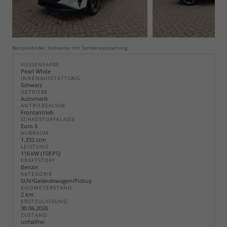
Beispielbilder, teilweise mit Sonderausstattung
AUSSENFARBE
Pearl White
INNENAUSSTATTUNG
Schwarz
GETRIEBE
Automatik
ANTRIEBSACHSE
Frontantrieb
SCHADSTOFFKLASSE
Euro 6
HUBRAUM
1.332 ccm
LEISTUNG
116 kW (158 PS)
KRAFTSTOFF
Benzin
KATEGORIE
SUV/Geländewagen/Pickup
KILOMETERSTAND
2 km
ERSTZULASSUNG
30.06.2026
ZUSTAND
unfallfrei