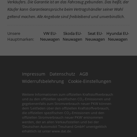
Verkäufers. Die Garantie ist an das Fahrzeug gebunden. Das heißt, der
Käufer kann Garantieansprüche beim Vertragshändler seiner Wahl
geltend machen. Alle Angebote sind freibleibend und unverbindlich.
Unsere
VW EU-
Skoda EU-
Seat EU-
Hyundai EU-
Hauptmarken:
Neuwagen
Neuwagen
Neuwagen
Neuwagen
Impressum
Datenschutz
AGB
Widerrufsbelehrung
Cookie-Einstellungen
Weitere Informationen zum offiziellen Kraftstoffverbrauch
und zu den offiziellen spezifischen CO
-Emissionen und
2
gegebenenfalls zum Stromverbrauch neuer PKW können
dem 'Leitfaden über den offiziellen Kraftstoffverbrauch,
die offiziellen spezifischen CO
-Emissionen und den
2
offiziellen Stromverbrauch neuer PKW' entnommen
werden, der an allen Verkaufsstellen und bei der
'Deutschen Automobil Treuhand GmbH' unentgeltlich
erhältlich ist unter www.dat.de.