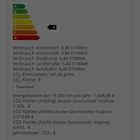
Verbrauch kombiniert:
6,30 l/100km
Verbrauch Innenstadt:
8,80 l/100km
Verbrauch Stadtrand:
6,40 l/100km
Verbrauch Landstraße:
5,40 l/100km
Verbrauch Autobahn:
6,40 l/100km
CO
-Emissionen:
141,00 g/km
2
CO
-Klasse:
E
2
Download
Energiekosten bei 15.000 km pro Jahr:
1.648,08 €
CO2 Kosten (niedrig)
:
(Kosten Durchschnitt 10 Jahre)
1.269,- €
CO2 Kosten (mittel)
:
(Kosten Durchschnitt 10 Jahre)
3.013,88 €
CO2 Kosten (hoch)
:
(Kosten Durchschnitt 10 Jahre)
4.653,- €
Jahressteuer:
127,- €