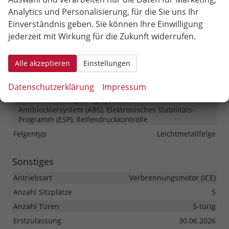
Scheiben, Verglasung
Analytics und Personalisierung, für die Sie uns Ihr
Frontscheibe beheizbar, Privacy Glass (Heckscheibe und
Einverständnis geben. Sie können Ihre Einwilligung
hintere Seitenscheiben abgedunkelt)
jederzeit mit Wirkung für die Zukunft widerrufen.
Räder & Technik
Alle akzeptieren
Einstellungen
Antriebsachse
Frontantrieb
Bremsen
Elektronische Parkbremse
Datenschutzerklärung
Impressum
Fahrwerk- und Regelungssysteme
Antiblockiersystem (ABS), Elektronisches Stabilitäts-
Programm (ESP), Reifendruckkontrolle
Felgentyp
Leichtmetallfelge
Sonstiges
Antriebsart
Verbrennungsmotor (ICE)
Anzahl Sitzplätze
5
Anzahl Türen
5-türig
Erstzulassung
30.06.2026