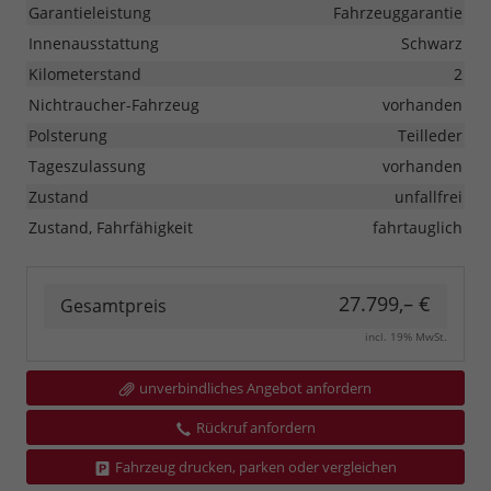
Garantieleistung
Fahrzeuggarantie
Innenausstattung
Schwarz
Kilometerstand
2
Nichtraucher-Fahrzeug
vorhanden
Polsterung
Teilleder
Tageszulassung
vorhanden
Zustand
unfallfrei
Zustand, Fahrfähigkeit
fahrtauglich
27.799,– €
Gesamtpreis
incl. 19% MwSt.
unverbindliches Angebot anfordern
Rückruf anfordern
Fahrzeug drucken, parken oder vergleichen