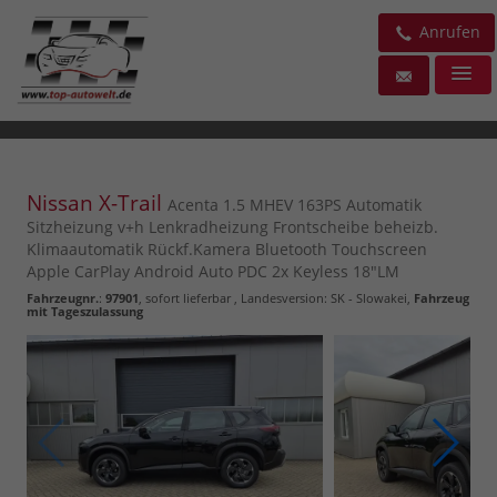
Anrufen
Nissan X-Trail
Acenta 1.5 MHEV 163PS Automatik
Sitzheizung v+h Lenkradheizung Frontscheibe beheizb.
Klimaautomatik Rückf.Kamera Bluetooth Touchscreen
Apple CarPlay Android Auto PDC 2x Keyless 18"LM
Fahrzeugnr.
:
97901
,
sofort lieferbar
, Landesversion: SK - Slowakei,
Fahrzeug
mit Tageszulassung