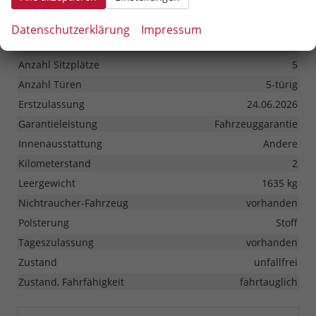
Sonstiges
Datenschutzerklärung
Impressum
Antriebsart
Voll-Hybrid (HEV)
Anzahl Sitzplätze
5
Anzahl Türen
5-türig
Erstzulassung
24.06.2026
Garantieleistung
Fahrzeuggarantie
Innenausstattung
Andere
Kilometerstand
2
Leergewicht
1635 kg
Nichtraucher-Fahrzeug
vorhanden
Polsterung
Stoff
Tageszulassung
vorhanden
Zustand
unfallfrei
Zustand, Fahrfähigkeit
fahrtauglich