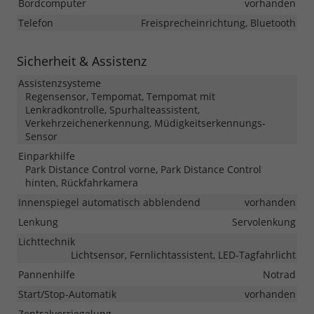
Bordcomputer
vorhanden
Telefon
Freisprecheinrichtung, Bluetooth
Sicherheit & Assistenz
Assistenzsysteme
Regensensor, Tempomat, Tempomat mit
Lenkradkontrolle, Spurhalteassistent,
Verkehrzeichenerkennung, Müdigkeitserkennungs-
Sensor
Einparkhilfe
Park Distance Control vorne, Park Distance Control
hinten, Rückfahrkamera
Innenspiegel automatisch abblendend
vorhanden
Lenkung
Servolenkung
Lichttechnik
Lichtsensor, Fernlichtassistent, LED-Tagfahrlicht
Pannenhilfe
Notrad
Start/Stop-Automatik
vorhanden
Zentralverriegelung