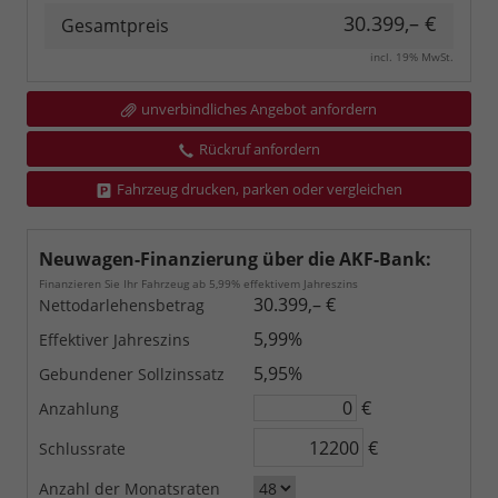
30.399,– €
Gesamtpreis
incl. 19% MwSt.
unverbindliches Angebot anfordern
Rückruf anfordern
Fahrzeug drucken, parken oder vergleichen
Neuwagen-Finanzierung über die AKF-Bank:
Finanzieren Sie Ihr Fahrzeug ab 5,99% effektivem Jahreszins
30.399,– €
Nettodarlehensbetrag
5,99%
Effektiver Jahreszins
5,95%
Gebundener Sollzinssatz
€
Anzahlung
€
Schlussrate
Anzahl der Monatsraten