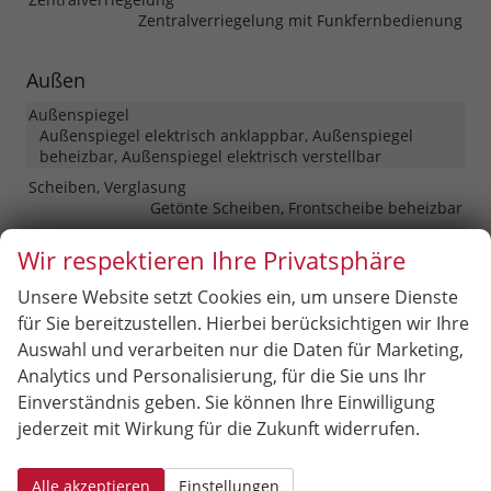
Zentralverriegelung mit Funkfernbedienung
Außen
Außenspiegel
Außenspiegel elektrisch anklappbar, Außenspiegel
beheizbar, Außenspiegel elektrisch verstellbar
Scheiben, Verglasung
Getönte Scheiben, Frontscheibe beheizbar
Wir respektieren Ihre Privatsphäre
Räder & Technik
Unsere Website setzt Cookies ein, um unsere Dienste
Antriebsachse
Frontantrieb
für Sie bereitzustellen. Hierbei berücksichtigen wir Ihre
Bremsen
Elektronische Parkbremse
Auswahl und verarbeiten nur die Daten für Marketing,
Fahrwerk- und Regelungssysteme
Analytics und Personalisierung, für die Sie uns Ihr
Antiblockiersystem (ABS), Elektronisches Stabilitäts-
Einverständnis geben. Sie können Ihre Einwilligung
Programm (ESP), Reifendruckkontrolle
jederzeit mit Wirkung für die Zukunft widerrufen.
Felgengröße
18 Zoll
Felgentyp
Leichtmetallfelge
Alle akzeptieren
Einstellungen