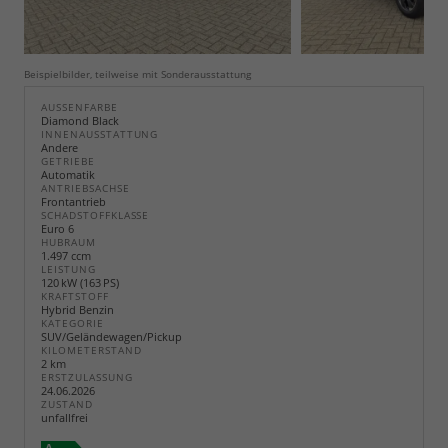
Beispielbilder, teilweise mit Sonderausstattung
AUSSENFARBE
Diamond Black
INNENAUSSTATTUNG
Andere
GETRIEBE
Automatik
ANTRIEBSACHSE
Frontantrieb
SCHADSTOFFKLASSE
Euro 6
HUBRAUM
1.497 ccm
LEISTUNG
120 kW (163 PS)
KRAFTSTOFF
Hybrid Benzin
KATEGORIE
SUV/Geländewagen/Pickup
KILOMETERSTAND
2 km
ERSTZULASSUNG
24.06.2026
ZUSTAND
unfallfrei