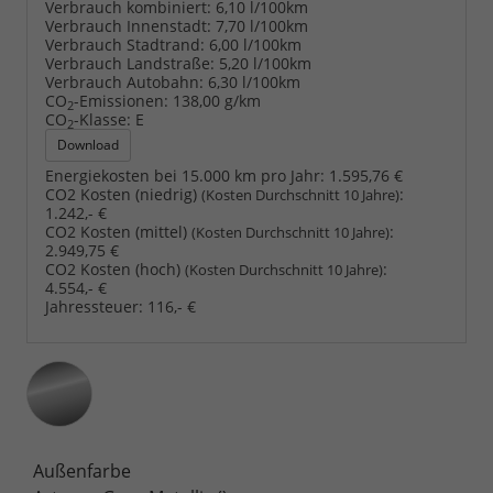
Verbrauch kombiniert:
6,10 l/100km
Verbrauch Innenstadt:
7,70 l/100km
Verbrauch Stadtrand:
6,00 l/100km
Verbrauch Landstraße:
5,20 l/100km
Verbrauch Autobahn:
6,30 l/100km
CO
-Emissionen:
138,00 g/km
2
CO
-Klasse:
E
2
Download
Energiekosten bei 15.000 km pro Jahr:
1.595,76 €
CO2 Kosten (niedrig)
:
(Kosten Durchschnitt 10 Jahre)
1.242,- €
CO2 Kosten (mittel)
:
(Kosten Durchschnitt 10 Jahre)
2.949,75 €
CO2 Kosten (hoch)
:
(Kosten Durchschnitt 10 Jahre)
4.554,- €
Jahressteuer:
116,- €
Außenfarbe