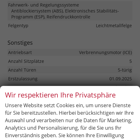
Fahrwerk- und Regelungssysteme
Antiblockiersystem (ABS), Elektronisches Stabilitäts-
Programm (ESP), Reifendruckkontrolle
Felgentyp
Leichtmetallfelge
Sonstiges
Antriebsart
Verbrennungsmotor (ICE)
Anzahl Sitzplätze
5
Anzahl Türen
5-türig
Erstzulassung
01.09.2025
HU/AU neu
vorhanden
Wir respektieren Ihre Privatsphäre
Innenausstattung
Schwarz
Unsere Website setzt Cookies ein, um unsere Dienste
Kilometerstand
20
für Sie bereitzustellen. Hierbei berücksichtigen wir Ihre
Lackierung
Metallic
Auswahl und verarbeiten nur die Daten für Marketing,
Leergewicht
1336 kg
Analytics und Personalisierung, für die Sie uns Ihr
Nichtraucher-Fahrzeug
vorhanden
Einverständnis geben. Sie können Ihre Einwilligung
Polsterung
Stoff