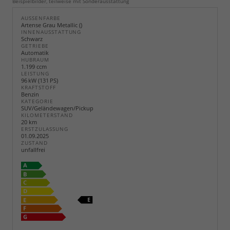
Beispielbilder, teilweise mit Sonderausstattung
AUSSENFARBE
Artense Grau Metallic ()
INNENAUSSTATTUNG
Schwarz
GETRIEBE
Automatik
HUBRAUM
1.199 ccm
LEISTUNG
96 kW (131 PS)
KRAFTSTOFF
Benzin
KATEGORIE
SUV/Geländewagen/Pickup
KILOMETERSTAND
20 km
ERSTZULASSUNG
01.09.2025
ZUSTAND
unfallfrei