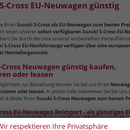
 S-Cross EU-Neuwagen günstig
ie Ihren
Suzuki S-Cross als EU-Neuwagen zum besten Prei
ich einen unserer
sofort verfügbaren Suzuki S-Cross EU-
bern Sie durch die Liste unserer vorbestellten Vorlauffahrze
i S-Cross EU-Neufahrzeuge verfügen über eine europaw
ki Herstellergarantie.
S-Cross Neuwagen günstig kaufen,
ren oder leasen
glichkeit zur Barzahlung können Sie bei uns Ihren
Neuwag
nzieren oder leasen.
In jedem Falle bekommen Sie bei uns
ab & Miske Ihren
Suzuki S-Cross Neuwagen zum besten Pr
Cross EU-Neuwagen Reimport - als günstiges E
zeug oder als Reimport-Bestellfahrzeug mit
sstattung
Wir respektieren Ihre Privatsphäre