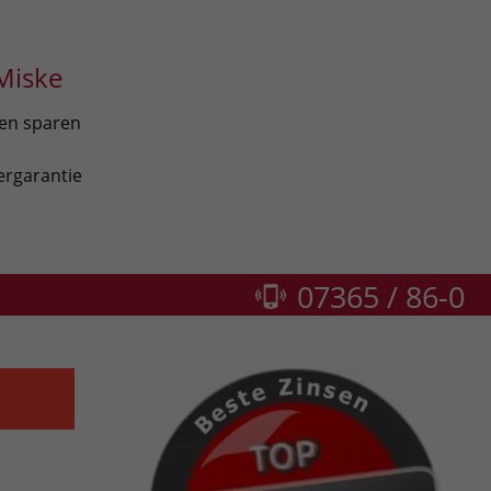
Miske
len sparen
ergarantie
07365 / 86-0