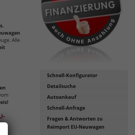
s.
Neuwagen
uge. Alle
eit
Schnell-Konfigurator
Detailsuche
en
 vom
Autoankauf
eis!
Schnell-Anfrage
U-
Fragen & Antworten zu
Reimport EU-Neuwagen