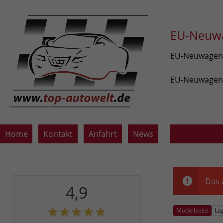
EU-Neuwa
EU-Neuwagen v
EU-Neuwagen z
Home
Kontakt
Anfahrt
News
Das 
4,9
Modellseite
La