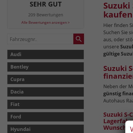
SEHR GUT
Suzuki
kaufen
209 Bewertungen
Alle Bewertungen anzeigen >
Hier finden S
Suchen Sie s
Fahrzeugnr.
aus, oder stö
unsere
Suzuk
gültige Suzu
Audi
Suzuki 
Bentley
finanzie
Cupra
Neben der Mö
Dacia
günstig fina
Autohaus Ra
Fiat
Suzuki S-
Ford
Lagerfahr
Wunschau
Hyundai