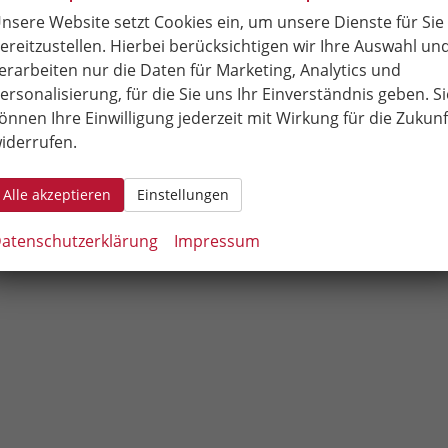
r Wunschmodell aus. Mit den Filtern können Sie Verfügbarkei
nsere Website setzt Cookies ein, um unsere Dienste für Sie
r, Lagerfahrzeuge, Fahrzeuge im Vorlauf), Motorisierung, Ge
ereitzustellen. Hierbei berücksichtigen wir Ihre Auswahl un
en.
erarbeiten nur die Daten für Marketing, Analytics und
ersonalisierung, für die Sie uns Ihr Einverständnis geben. Si
Neuwagen kauft man beim Autohaus Raab & Miske in
önnen Ihre Einwilligung jederzeit mit Wirkung für die Zukunf
en.
iderrufen.
Alle akzeptieren
Einstellungen
atenschutzerklärung
Impressum