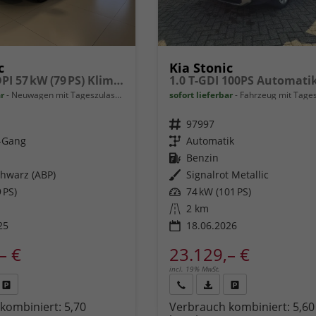
c
Kia Stonic
Silver 1,2 DPI 57 kW (79 PS) Klimaanlage, Radio, DAB, Android Auto, Apple CarPlay, Touchscreen, Navigationssystem, Freisprecheinrichtung, Bluetooth, LED-Tagfahrlicht, Einparkhilfe hinten, Rückfahrkamera, Tempolimitassistent, uvm.
ar
Neuwagen mit Tageszulassung
sofort lieferbar
Fahrzeug mit Tageszu
Fahrzeugnr.
97997
5-Gang
Getriebe
Automatik
Kraftstoff
Benzin
hwarz (ABP)
Außenfarbe
Signalrot Metallic
 PS)
Leistung
74 kW (101 PS)
Kilometerstand
2 km
25
18.06.2026
– €
23.129,– €
incl. 19% MwSt.
Fahrzeug
Rückruf
PDF-
Fahrzeug
kombiniert:
5,70
Verbrauch kombiniert:
5,60
,
drucken,
anfordern
Datei,
drucken,