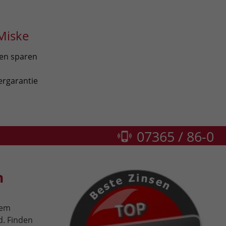
Miske
len sparen
ergarantie
07365 / 86-0
n
rem
d. Finden