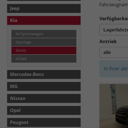
Fahrzeugname
Jeep
Verfügbarkei
Kia
K4 Sportswagon
Antrieb
Sportage
Stonic
XCeed
In Ihrer ak
Mercedes-Benz
MG
Nissan
Opel
Peugeot