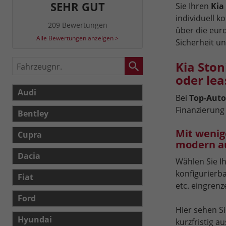
SEHR GUT
Sie Ihren
Kia
individuell k
209 Bewertungen
über die eur
Alle Bewertungen anzeigen >
Sicherheit u
Fahrzeugnr.
Kia Sto
oder le
Audi
Bei
Top-Auto
Finanzierung 
Bentley
Mit wenig
Cupra
modern aus
Dacia
Wählen Sie Ih
konfigurierba
Fiat
etc. eingrenz
Ford
Hier sehen S
Hyundai
kurzfristig a