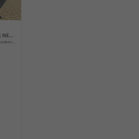
1.0 T-GDI 100PS Automatik NEUES MODELL Sitzheizung Lenkradheizung PDC v+h Rückf.Kamera Klima Bluetooth Touchscreen Apple CarPlay Android Auto Tempomat
lassung