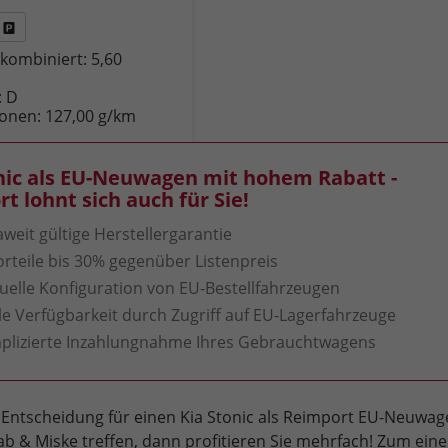
Fahrzeug
kombiniert:
5,60
,
drucken,
zeugexposé
parken
:
D
ken
oder
ionen:
127,00 g/km
vergleichen
nic als EU-Neuwagen mit hohem Rabatt -
t lohnt sich auch für Sie!
weit gültige Herstellergarantie
orteile bis 30% gegenüber Listenpreis
duelle Konfiguration von EU-Bestellfahrzeugen
le Verfügbarkeit durch Zugriff auf EU-Lagerfahrzeuge
lizierte Inzahlungnahme Ihres Gebrauchtwagens
 Entscheidung für einen Kia Stonic als Reimport EU-Neuwa
b & Miske treffen, dann profitieren Sie mehrfach! Zum ein