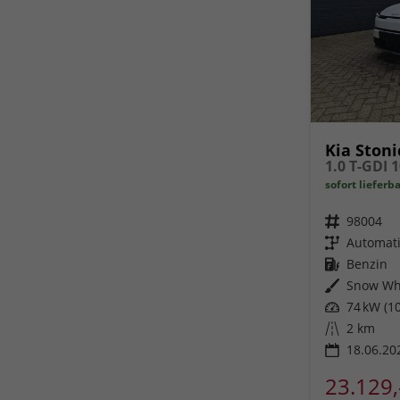
Kia Stoni
sofort lieferb
Fahrzeugnr.
98004
Getriebe
Automat
Kraftstoff
Benzin
Außenfarbe
Snow Whi
Leistung
74 kW (10
Kilometerstand
2 km
18.06.20
23.129,