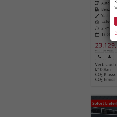
k
Getriebe
Automat
w
Kraftstoff
Benzin
Außenfarbe
Yachtbla
Leistung
74 kW (10
Kilometerstand
2 km
D
18.06.20
23.129,
incl. 19% MwSt.
Rückruf
PDF-
Verbrauch 
anfordern
Datei
l/100km
Fahr
CO
-Klasse
druc
2
CO
-Emiss
2