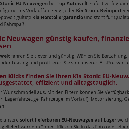
 Stonic EU-Neuwagen
bei
Top-Autowelt
, sofort verfügbar 
onfiguriertes Vorlauffahrzeug. Jeder
Kia Stonic Reimport
ver
opaweit gültige
Kia Herstellergarantie
und steht für Qualitä
nd Fahrspaß.
nic Neuwagen günstig kaufen, finanzi
asen
welt
fahren Sie clever und günstig. Wählen Sie Barzahlung,
oder Leasing und profitieren Sie von unseren EU-Preisvorte
en Klicks finden Sie Ihren Kia Stonic EU-Neuw
gestattet, effizient und alltagstauglich.
r Wunschmodell aus. Mit den Filtern können Sie Verfügbarkei
r, Lagerfahrzeuge, Fahrzeuge im Vorlauf), Motorisierung, Ge
en.
ie unsere
sofort lieferbaren EU-Neuwagen auf Lager
welc
usgeliefert werden können. Klicken Sie in das Foto oder eine