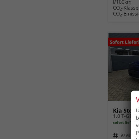
l/100km
Fahr
CO
-Klasse
druc
2
CO
-Emiss
2
Kia Stoni
U
b
sofort lieferb
v
P
Fahrzeugnr.
97998