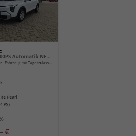
c
1.0 T-GDI 100PS Automatik NEUES MODELL Sitzheizung Lenkradheizung PDC v+h Rückf.Kamera Klima Bluetooth Touchscreen Apple CarPlay Android Auto Tempomat
ar
Fahrzeug mit Tageszulassung
ik
te Pearl
1 PS)
26
– €