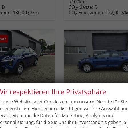
l/100km
zeugexposé
parken
Fahrzeugexposé
parken
:
D
CO
-Klasse:
D
ken
oder
drucken
oder
2
ionen:
130,00 g/km
CO
-Emissionen:
127,00 g/
vergleichen
vergleichen
2
Wir respektieren Ihre Privatsphäre
c
Kia Stonic
nsere Website setzt Cookies ein, um unsere Dienste für Sie
1.0 T-GDI 100PS Automatik NEUES MODELL Sitzheizung Lenkradheizung PDC v+h Rückf.Kamera Klima Bluetooth Touchscreen Apple CarPlay Android Auto Tempomat
ereitzustellen. Hierbei berücksichtigen wir Ihre Auswahl un
ar
Fahrzeug mit Tageszulassung
sofort lieferbar
Fahrzeug mit Tageszu
erarbeiten nur die Daten für Marketing, Analytics und
ersonalisierung, für die Sie uns Ihr Einverständnis geben. Si
Fahrzeugnr.
97999