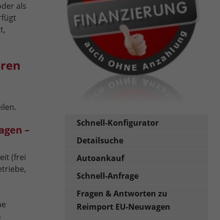
oder als
fügt
t,
eren
ilen.
Schnell-Konfigurator
agen –
Detailsuche
t (frei
Autoankauf
triebe,
Schnell-Anfrage
Fragen & Antworten zu
he
Reimport EU-Neuwagen
n