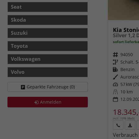
Seat
Skoda
Kia Stoni
Suzuki
sofort lieferb
Toyota
Fahrzeugnr.
94050
Volkswagen
Getriebe
Schalt. 
Kraftstoff
Benzin
Volvo
Außenfarbe
Aurorasc
Leistung
57 kW (79
Geparkte Fahrzeuge (
0
)
Kilometerstand
10 km
12.09.20
Anmelden
18.345,
incl. 19% MwSt.
Rückruf
PDF-
Verbrauch 
anfordern
Datei