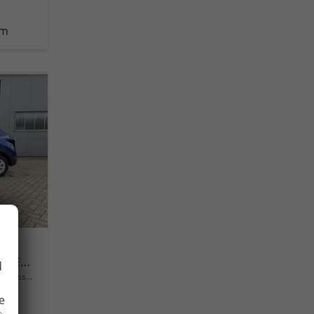
km
1.0 T-GDI 100PS Automatik NEUES MODELL Sitzheizung Lenkradheizung PDC v+h Rückf.Kamera Klima Bluetooth Touchscreen Apple CarPlay Android Auto Tempomat
d
lassung
e