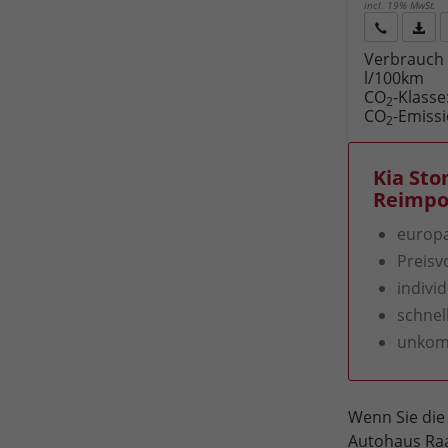
incl. 19% MwSt.
Rückruf
PDF-
Verbrauch 
anfordern
Datei
l/100km
Fahr
CO
-Klasse
druc
2
CO
-Emiss
2
Kia Sto
Reimpor
europa
Preisv
indivi
schnel
unkomp
Wenn Sie die
Autohaus Raa