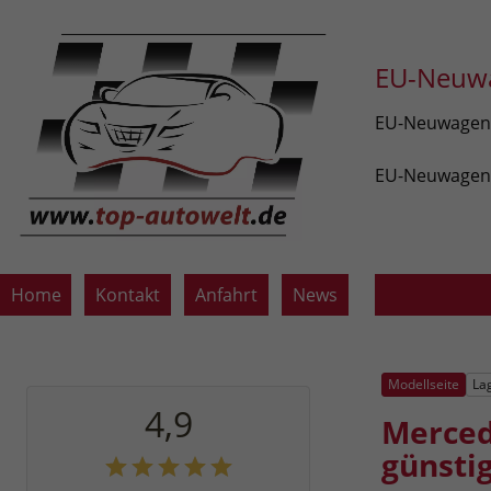
EU-Neuwa
EU-Neuwagen v
EU-Neuwagen z
Home
Kontakt
Anfahrt
News
Modellseite
La
4,9
Merced
günsti