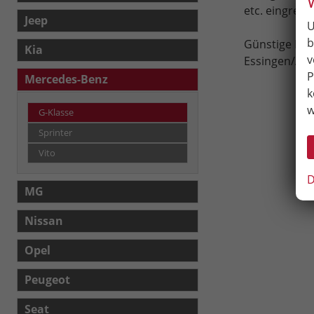
etc. eingrenz
Jeep
U
b
Günstige EU-
Kia
v
Essingen/Aal
P
Mercedes-Benz
k
w
G-Klasse
Sprinter
Vito
D
MG
Nissan
Opel
Peugeot
Seat