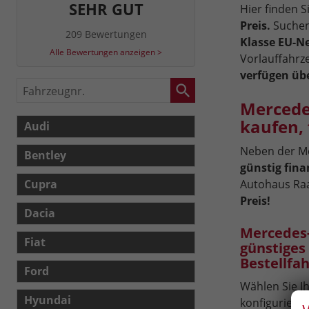
SEHR GUT
Hier finden S
Preis.
Suchen
209 Bewertungen
Klasse EU-
Alle Bewertungen anzeigen >
Vorlauffahrz
verfügen übe
Fahrzeugnr.
Mercede
kaufen, 
Audi
Neben der Mö
Bentley
günstig fina
Cupra
Autohaus Ra
Preis!
Dacia
Mercedes-
Fiat
günstiges
Bestellfa
Ford
Wählen Sie Ih
Hyundai
konfigurierba