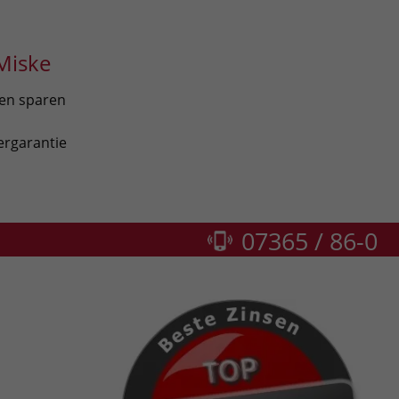
Miske
len sparen
ergarantie
07365 / 86-0