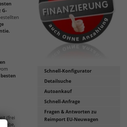
esten
 G-
estellten
ge
ntie.
en
 vom
Schnell-Konfigurator
 besten
Detailsuche
Autoankauf
Schnell-Anfrage
Fragen & Antworten zu
t (frei
Reimport EU-Neuwagen
triebe,