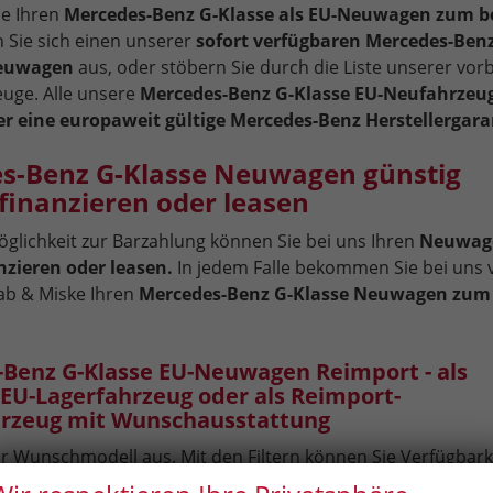
ie Ihren
Mercedes-Benz G-Klasse als EU-Neuwagen zum b
 Sie sich einen unserer
sofort verfügbaren Mercedes-Benz
Neuwagen
aus, oder stöbern Sie durch die Liste unserer vorb
euge. Alle unsere
Mercedes-Benz G-Klasse EU-Neufahrzeu
r eine europaweit gültige Mercedes-Benz Herstellergara
s-Benz G-Klasse Neuwagen günstig
finanzieren oder leasen
glichkeit zur Barzahlung können Sie bei uns Ihren
Neuwag
nzieren oder leasen.
In jedem Falle bekommen Sie bei uns
ab & Miske Ihren
Mercedes-Benz G-Klasse Neuwagen zum
Benz G-Klasse EU-Neuwagen Reimport - als
 EU-Lagerfahrzeug oder als Reimport-
hrzeug mit Wunschausstattung
r Wunschmodell aus. Mit den Filtern können Sie Verfügbarkei
r, Lagerfahrzeuge, Fahrzeuge im Vorlauf), Motorisierung, Ge