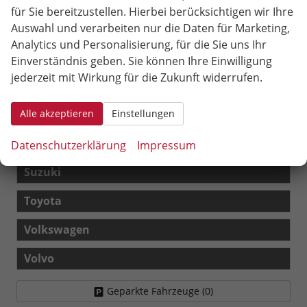
Peugeot
für Sie bereitzustellen. Hierbei berücksichtigen wir Ihre
Auswahl und verarbeiten nur die Daten für Marketing,
2008
Analytics und Personalisierung, für die Sie uns Ihr
3008
Einverständnis geben. Sie können Ihre Einwilligung
jederzeit mit Wirkung für die Zukunft widerrufen.
308 SW
Seat
Alle akzeptieren
Einstellungen
Skoda
Datenschutzerklärung
Impressum
Suzuki
Toyota
Volkswagen
Volvo
Geparkte Fahrzeuge (
0
)