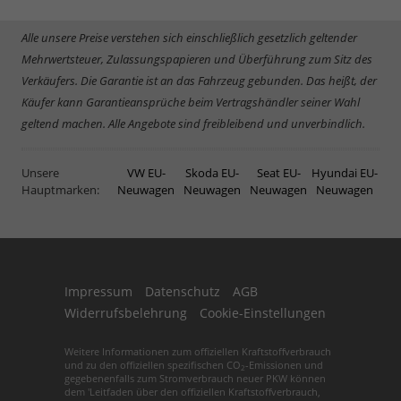
Alle unsere Preise verstehen sich einschließlich gesetzlich geltender
Mehrwertsteuer, Zulassungspapieren und Überführung zum Sitz des
Verkäufers. Die Garantie ist an das Fahrzeug gebunden. Das heißt, der
Käufer kann Garantieansprüche beim Vertragshändler seiner Wahl
geltend machen. Alle Angebote sind freibleibend und unverbindlich.
Unsere
VW EU-
Skoda EU-
Seat EU-
Hyundai EU-
Hauptmarken:
Neuwagen
Neuwagen
Neuwagen
Neuwagen
Impressum
Datenschutz
AGB
Widerrufsbelehrung
Cookie-Einstellungen
Weitere Informationen zum offiziellen Kraftstoffverbrauch
und zu den offiziellen spezifischen CO
-Emissionen und
2
gegebenenfalls zum Stromverbrauch neuer PKW können
dem 'Leitfaden über den offiziellen Kraftstoffverbrauch,