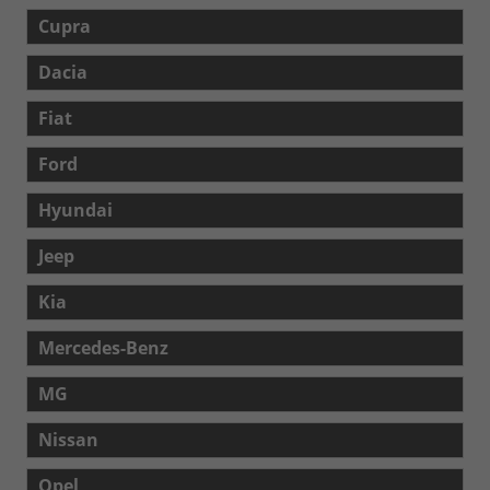
Cupra
Dacia
Fiat
Ford
Hyundai
Jeep
Kia
Mercedes-Benz
MG
Nissan
Opel