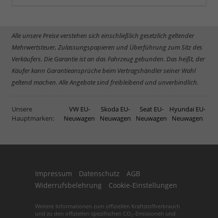
Alle unsere Preise verstehen sich einschließlich gesetzlich geltender
Mehrwertsteuer, Zulassungspapieren und Überführung zum Sitz des
Verkäufers. Die Garantie ist an das Fahrzeug gebunden. Das heißt, der
Käufer kann Garantieansprüche beim Vertragshändler seiner Wahl
geltend machen. Alle Angebote sind freibleibend und unverbindlich.
Unsere
VW EU-
Skoda EU-
Seat EU-
Hyundai EU-
Hauptmarken:
Neuwagen
Neuwagen
Neuwagen
Neuwagen
Impressum
Datenschutz
AGB
Widerrufsbelehrung
Cookie-Einstellungen
Weitere Informationen zum offiziellen Kraftstoffverbrauch
und zu den offiziellen spezifischen CO
-Emissionen und
2