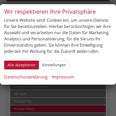
Peugeot
Wir respektieren Ihre Privatsphäre
Seat
Unsere Website setzt Cookies ein, um unsere Dienste
für Sie bereitzustellen. Hierbei berücksichtigen wir Ihre
Skoda
Auswahl und verarbeiten nur die Daten für Marketing,
Analytics und Personalisierung, für die Sie uns Ihr
Suzuki
Einverständnis geben. Sie können Ihre Einwilligung
jederzeit mit Wirkung für die Zukunft widerrufen.
Toyota
Aygo X
Alle akzeptieren
Einstellungen
C-HR
Datenschutzerklärung
Impressum
C-HR+
Corolla Touring Sports
GR Yaris
Proace City
Proace Verso