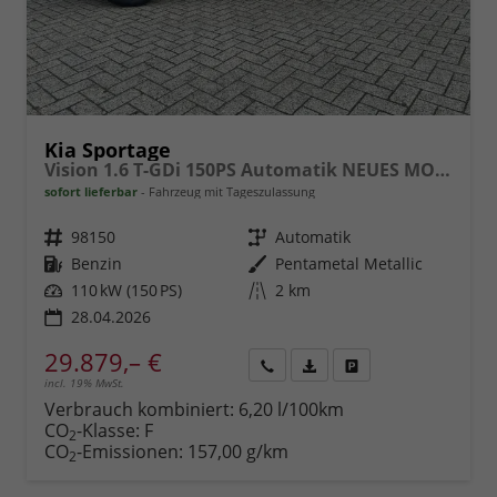
Kia Sportage
Vision 1.6 T-GDi 150PS Automatik NEUES MODELL MY26 FACELIFT Sitzheizung Lenkradheizung Klimaautomatik Navi Bluetooth Touchscreen Apple CarPlay Android Auto PDC v+h 17"LM Rückf.Kamera ACC 2x Keyless
sofort lieferbar
Fahrzeug mit Tageszulassung
Fahrzeugnr.
98150
Getriebe
Automatik
Kraftstoff
Benzin
Außenfarbe
Pentametal Metallic
Leistung
110 kW (150 PS)
Kilometerstand
2 km
28.04.2026
29.879,– €
incl. 19% MwSt.
Rückruf
PDF-
Fahrzeug
anfordern
Datei,
drucken,
Verbrauch kombiniert:
6,20 l/100km
Fahrzeugexposé
parken
CO
-Klasse:
F
2
drucken
oder
CO
-Emissionen:
157,00 g/km
2
vergleichen