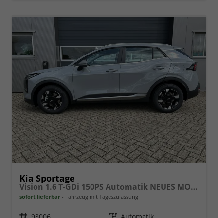
Kia Sportage
Vision 1.6 T-GDi 150PS Automatik NEUES MODELL MY26 FACELIFT Sitzheizung Lenkradheizung Klimaautomatik Navi Bluetooth Touchscreen Apple CarPlay Android Auto PDC v+h 17"LM Rückf.Kamera ACC 2x Keyless
sofort lieferbar
Fahrzeug mit Tageszulassung
Fahrzeugnr.
98006
Getriebe
Automatik