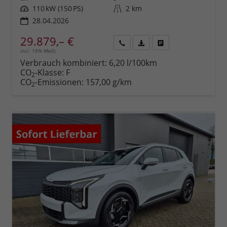
Leistung
110 kW (150 PS)
Kilometerstand
2 km
28.04.2026
29.879,– €
incl. 19% MwSt.
Rückruf
PDF-
Fahrzeug
anfordern
Datei,
drucken,
Verbrauch kombiniert:
6,20 l/100km
Fahrzeugexposé
parken
CO
-Klasse:
F
2
drucken
oder
CO
-Emissionen:
157,00 g/km
2
vergleichen