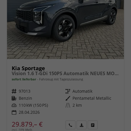
Kia Sportage
Vision 1.6 T-GDi 150PS Automatik NEUES MODELL MY26 FACELIFT Sitzheizung Lenkradheizung Klimaautomatik Navi Bluetooth Touchscreen Apple CarPlay Android Auto PDC v+h 17"LM Rückf.Kamera ACC 2x Keyless
sofort lieferbar
Fahrzeug mit Tageszulassung
Fahrzeugnr.
97013
Getriebe
Automatik
Kraftstoff
Benzin
Außenfarbe
Pentametal Metallic
Leistung
110 kW (150 PS)
Kilometerstand
2 km
28.04.2026
29.879,– €
incl. 19% MwSt.
Rückruf
PDF-
Fahrzeug