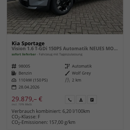
Kia Sportage
Vision 1.6 T-GDi 150PS Automatik NEUES MODELL MY26 FACELIFT Sitzheizung Lenkradheizung Klimaautomatik Navi Bluetooth Touchscreen Apple CarPlay Android Auto PDC v+h 17"LM Rückf.Kamera ACC 2x Keyless
sofort lieferbar
Fahrzeug mit Tageszulassung
Fahrzeugnr.
98005
Getriebe
Automatik
Kraftstoff
Benzin
Außenfarbe
Wolf Grey
Leistung
110 kW (150 PS)
Kilometerstand
2 km
28.04.2026
29.879,– €
incl. 19% MwSt.
Rückruf
PDF-
Fahrzeug
anfordern
Datei,
drucken,
Verbrauch kombiniert:
6,20 l/100km
Fahrzeugexposé
parken
CO
-Klasse:
F
2
drucken
oder
CO
-Emissionen:
157,00 g/km
2
vergleichen