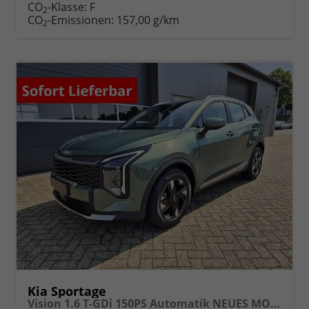
Fahrzeugexposé
parken
CO
-Klasse:
F
2
drucken
oder
CO
-Emissionen:
157,00 g/km
2
vergleichen
Kia Sportage
Vision 1.6 T-GDi 150PS Automatik NEUES MODELL MY26 FACELIFT Sitzheizung Lenkradheizung Klimaautomatik Navi Bluetooth Touchscreen Apple CarPlay Android Auto PDC v+h 17"LM Rückf.Kamera ACC 2x Keyless