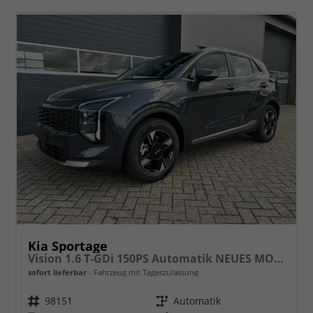
Kia Sportage
Vision 1.6 T-GDi 150PS Automatik NEUES MODELL MY26 FACELIFT Sitzheizung Lenkradheizung Klimaautomatik Navi Bluetooth Touchscreen Apple CarPlay Android Auto PDC v+h 17"LM Rückf.Kamera ACC 2x Keyless
sofort lieferbar
Fahrzeug mit Tageszulassung
Fahrzeugnr.
98151
Getriebe
Automatik