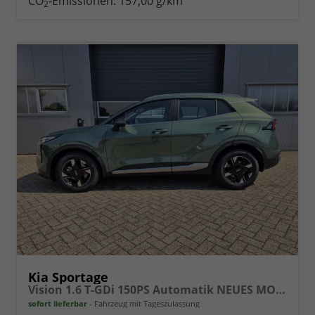
CO
-Emissionen:
157,00 g/km
2
vergleichen
Kia Sportage
Vision 1.6 T-GDi 150PS Automatik NEUES MODELL MY26 FACELIFT Sitzheizung Lenkradheizung Klimaautomatik Navi Bluetooth Touchscreen Apple CarPlay Android Auto PDC v+h 17"LM Rückf.Kamera ACC 2x Keyless
sofort lieferbar
Fahrzeug mit Tageszulassung