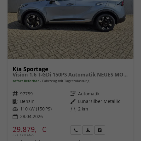
Kia Sportage
Vision 1.6 T-GDi 150PS Automatik NEUES MODELL MY26 FACELIFT Sitzheizung Lenkradheizung Klimaautomatik Navi Bluetooth Touchscreen Apple CarPlay Android Auto PDC v+h 17"LM Rückf.Kamera ACC 2x Keyless
sofort lieferbar
Fahrzeug mit Tageszulassung
Fahrzeugnr.
97759
Getriebe
Automatik
Kraftstoff
Benzin
Außenfarbe
Lunarsilber Metallic
Leistung
110 kW (150 PS)
Kilometerstand
2 km
28.04.2026
29.879,– €
incl. 19% MwSt.
Rückruf
PDF-
Fahrzeug