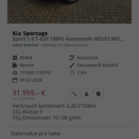
Kia Sportage
Spirit 1.6 T-GDI 150PS Automatik NEUES MODELL MY26 FACELIFT Teil-Leder 18"LM Sitzheizung v+h Lenkradheizung Klimaautomatik ACC Navi Bluetooth Touchscreen Apple CarPlay Android Auto PDC Rückf.Kamera 2x Keyless
sofort lieferbar
Fahrzeug mit Tageszulassung
Fahrzeugnr.
96494
Getriebe
Automatik
Kraftstoff
Benzin
Außenfarbe
Deluxeweiß Metallic
Leistung
110 kW (150 PS)
Kilometerstand
2 km
09.02.2026
31.959,– €
incl. 19% MwSt.
Rückruf
PDF-
Fahrzeug
anfordern
Datei,
drucken,
Verbrauch kombiniert:
6,20 l/100km
Fahrzeugexposé
parken
CO
-Klasse:
F
2
drucken
oder
CO
-Emissionen:
161,00 g/km
2
vergleichen
Datensätze pro Seite: