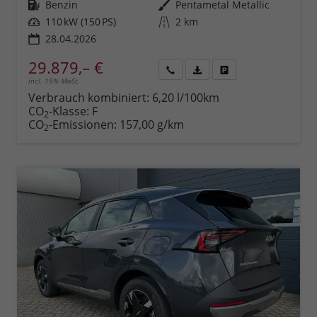
Kraftstoff
Benzin
Außenfarbe
Pentametal Metallic
Leistung
110 kW (150 PS)
Kilometerstand
2 km
28.04.2026
29.879,– €
incl. 19% MwSt.
Rückruf
PDF-
Fahrzeug
anfordern
Datei,
drucken,
Verbrauch kombiniert:
6,20 l/100km
Fahrzeugexposé
parken
CO
-Klasse:
F
2
drucken
oder
CO
-Emissionen:
157,00 g/km
2
vergleichen