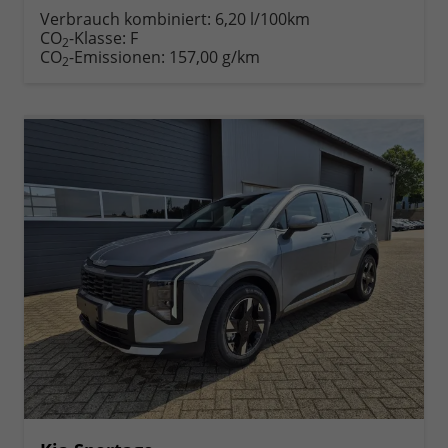
anfordern
Datei,
drucken,
Verbrauch kombiniert:
6,20 l/100km
Fahrzeugexposé
parken
CO
-Klasse:
F
2
drucken
oder
CO
-Emissionen:
157,00 g/km
2
vergleichen