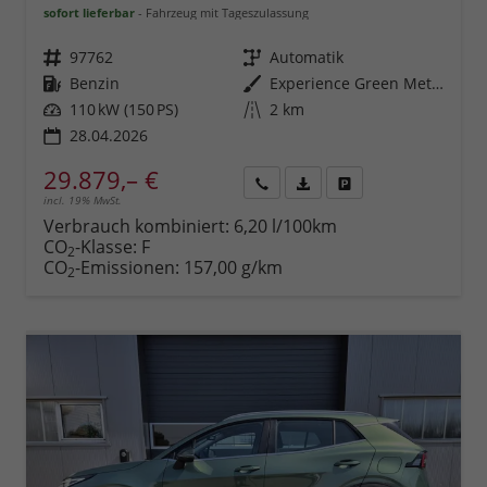
sofort lieferbar
Fahrzeug mit Tageszulassung
Fahrzeugnr.
97762
Getriebe
Automatik
Kraftstoff
Benzin
Außenfarbe
Experience Green Metallic
Leistung
110 kW (150 PS)
Kilometerstand
2 km
28.04.2026
29.879,– €
incl. 19% MwSt.
Rückruf
PDF-
Fahrzeug
anfordern
Datei,
drucken,
Verbrauch kombiniert:
6,20 l/100km
Fahrzeugexposé
parken
CO
-Klasse:
F
2
drucken
oder
CO
-Emissionen:
157,00 g/km
2
vergleichen