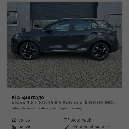
Kia Sportage
Vision 1.6 T-GDi 150PS Automatik NEUES MODELL MY26 FACELIFT Sitzheizung Lenkradheizung Klimaautomatik Navi Bluetooth Touchscreen Apple CarPlay Android Auto PDC v+h 17"LM Rückf.Kamera ACC 2x Keyless
sofort lieferbar
Fahrzeug mit Tageszulassung
Fahrzeugnr.
98153
Getriebe
Automatik
Kraftstoff
Benzin
Außenfarbe
Pentametal Metallic