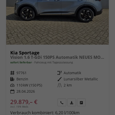
Kia Sportage
Vision 1.6 T-GDi 150PS Automatik NEUES MODELL MY26 FACELIFT Sitzheizung Lenkradheizung Klimaautomatik Navi Bluetooth Touchscreen Apple CarPlay Android Auto PDC v+h 17"LM Rückf.Kamera ACC 2x Keyless
sofort lieferbar
Fahrzeug mit Tageszulassung
Fahrzeugnr.
97761
Getriebe
Automatik
Kraftstoff
Benzin
Außenfarbe
Lunarsilber Metallic
Leistung
110 kW (150 PS)
Kilometerstand
2 km
28.04.2026
29.879,– €
incl. 19% MwSt.
Rückruf
PDF-
Fahrzeug
anfordern
Datei,
drucken,
Verbrauch kombiniert:
6,20 l/100km