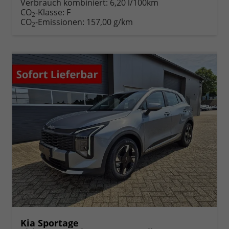
anfordern
Datei,
drucken,
Verbrauch kombiniert:
6,20 l/100km
Fahrzeugexposé
parken
CO
-Klasse:
F
2
drucken
oder
CO
-Emissionen:
157,00 g/km
2
vergleichen
Kia Sportage