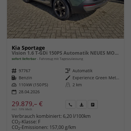
Kia Sportage
Vision 1.6 T-GDi 150PS Automatik NEUES MODELL MY26 FACELIFT Sitzheizung Lenkradheizung Klimaautomatik Navi Bluetooth Touchscreen Apple CarPlay Android Auto PDC v+h 17"LM Rückf.Kamera ACC 2x Keyless
sofort lieferbar
Fahrzeug mit Tageszulassung
Fahrzeugnr.
97767
Getriebe
Automatik
Kraftstoff
Benzin
Außenfarbe
Experience Green Metallic
Leistung
110 kW (150 PS)
Kilometerstand
2 km
28.04.2026
29.879,– €
incl. 19% MwSt.
Rückruf
PDF-
Fahrzeug
anfordern
Datei,
drucken,
Verbrauch kombiniert:
6,20 l/100km
Fahrzeugexposé
parken
CO
-Klasse:
F
2
drucken
oder
CO
-Emissionen:
157,00 g/km
2
vergleichen