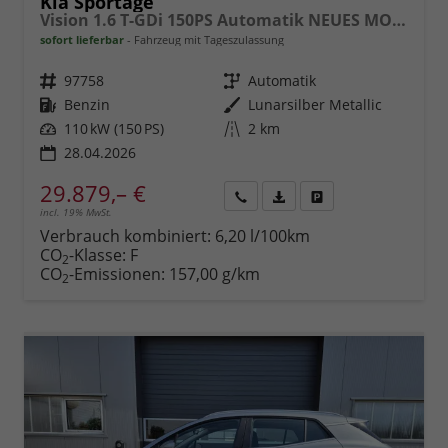
Kia Sportage
Vision 1.6 T-GDi 150PS Automatik NEUES MODELL MY26 FACELIFT Sitzheizung Lenkradheizung Klimaautomatik Navi Bluetooth Touchscreen Apple CarPlay Android Auto PDC v+h 17"LM Rückf.Kamera ACC 2x Keyless
sofort lieferbar
Fahrzeug mit Tageszulassung
Fahrzeugnr.
97758
Getriebe
Automatik
Kraftstoff
Benzin
Außenfarbe
Lunarsilber Metallic
Leistung
110 kW (150 PS)
Kilometerstand
2 km
28.04.2026
29.879,– €
incl. 19% MwSt.
Rückruf
PDF-
Fahrzeug
anfordern
Datei,
drucken,
Verbrauch kombiniert:
6,20 l/100km
Fahrzeugexposé
parken
CO
-Klasse:
F
2
drucken
oder
CO
-Emissionen:
157,00 g/km
2
vergleichen