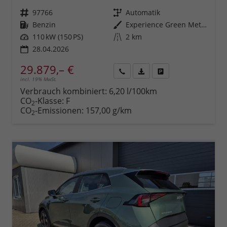
Fahrzeugnr.
97766
Getriebe
Automatik
Kraftstoff
Benzin
Außenfarbe
Experience Green Metallic
Leistung
110 kW (150 PS)
Kilometerstand
2 km
28.04.2026
29.879,– €
incl. 19% MwSt.
Rückruf
PDF-
Fahrzeug
anfordern
Datei,
drucken,
Verbrauch kombiniert:
6,20 l/100km
Fahrzeugexposé
parken
CO
-Klasse:
F
2
drucken
oder
CO
-Emissionen:
157,00 g/km
2
vergleichen