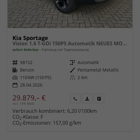
Kia Sportage
Vision 1.6 T-GDi 150PS Automatik NEUES MODELL MY26 FACELIFT Sitzheizung Lenkradheizung Klimaautomatik Navi Bluetooth Touchscreen Apple CarPlay Android Auto PDC v+h 17"LM Rückf.Kamera ACC 2x Keyless
sofort lieferbar
Fahrzeug mit Tageszulassung
Fahrzeugnr.
98152
Getriebe
Automatik
Kraftstoff
Benzin
Außenfarbe
Pentametal Metallic
Leistung
110 kW (150 PS)
Kilometerstand
2 km
28.04.2026
29.879,– €
incl. 19% MwSt.
Rückruf
PDF-
Fahrzeug
anfordern
Datei,
drucken,
Verbrauch kombiniert:
6,20 l/100km
Fahrzeugexposé
parken
CO
-Klasse:
F
2
drucken
oder
CO
-Emissionen:
157,00 g/km
2
vergleichen