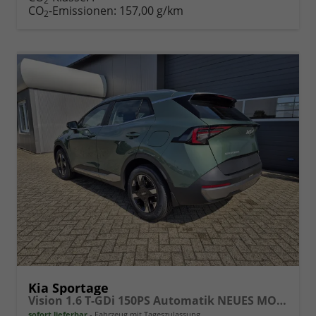
2
drucken
oder
CO
-Emissionen:
157,00 g/km
2
vergleichen
Kia Sportage
Vision 1.6 T-GDi 150PS Automatik NEUES MODELL MY26 FACELIFT Sitzheizung Lenkradheizung Klimaautomatik Navi Bluetooth Touchscreen Apple CarPlay Android Auto PDC v+h 17"LM Rückf.Kamera ACC 2x Keyless
sofort lieferbar
Fahrzeug mit Tageszulassung