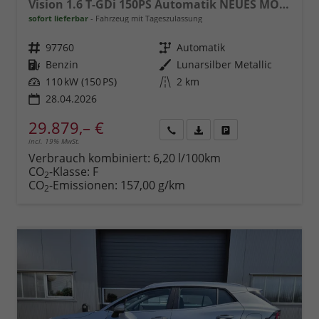
Vision 1.6 T-GDi 150PS Automatik NEUES MODELL MY26 FACELIFT Sitzheizung Lenkradheizung Klimaautomatik Navi Bluetooth Touchscreen Apple CarPlay Android Auto PDC v+h 17"LM Rückf.Kamera ACC 2x Keyless
sofort lieferbar
Fahrzeug mit Tageszulassung
Fahrzeugnr.
97760
Getriebe
Automatik
Kraftstoff
Benzin
Außenfarbe
Lunarsilber Metallic
Leistung
110 kW (150 PS)
Kilometerstand
2 km
28.04.2026
29.879,– €
incl. 19% MwSt.
Rückruf
PDF-
Fahrzeug
anfordern
Datei,
drucken,
Verbrauch kombiniert:
6,20 l/100km
Fahrzeugexposé
parken
CO
-Klasse:
F
2
drucken
oder
CO
-Emissionen:
157,00 g/km
2
vergleichen