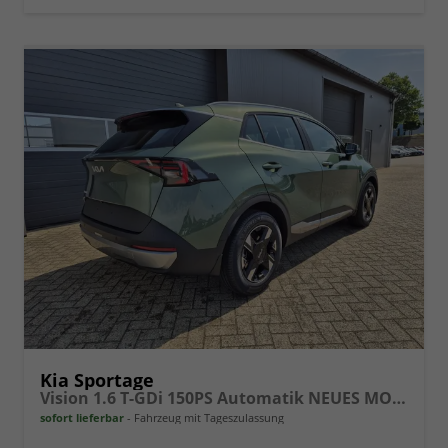
Kia Sportage
Vision 1.6 T-GDi 150PS Automatik NEUES MODELL MY26 FACELIFT Sitzheizung Lenkradheizung Klimaautomatik Navi Bluetooth Touchscreen Apple CarPlay Android Auto PDC v+h 17"LM Rückf.Kamera ACC 2x Keyless
sofort lieferbar
Fahrzeug mit Tageszulassung