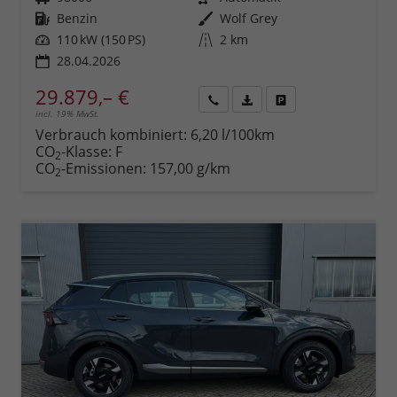
Kraftstoff
Benzin
Außenfarbe
Wolf Grey
Leistung
110 kW (150 PS)
Kilometerstand
2 km
28.04.2026
29.879,– €
incl. 19% MwSt.
Rückruf
PDF-
Fahrzeug
anfordern
Datei,
drucken,
Verbrauch kombiniert:
6,20 l/100km
Fahrzeugexposé
parken
CO
-Klasse:
F
2
drucken
oder
CO
-Emissionen:
157,00 g/km
2
vergleichen