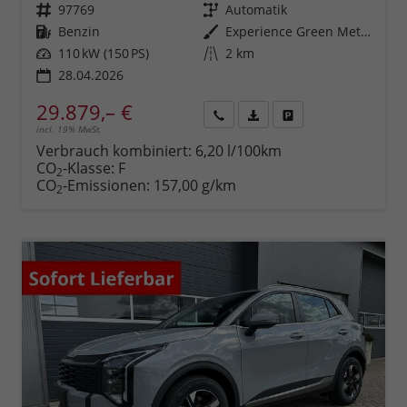
Fahrzeugnr.
97769
Getriebe
Automatik
Kraftstoff
Benzin
Außenfarbe
Experience Green Metallic
Leistung
110 kW (150 PS)
Kilometerstand
2 km
28.04.2026
29.879,– €
incl. 19% MwSt.
Rückruf
PDF-
Fahrzeug
anfordern
Datei,
drucken,
Verbrauch kombiniert:
6,20 l/100km
Fahrzeugexposé
parken
CO
-Klasse:
F
2
drucken
oder
CO
-Emissionen:
157,00 g/km
2
vergleichen