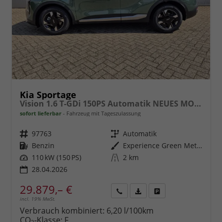
Kia Sportage
Vision 1.6 T-GDi 150PS Automatik NEUES MODELL MY26 FACELIFT Sitzheizung Lenkradheizung Klimaautomatik Navi Bluetooth Touchscreen Apple CarPlay Android Auto PDC v+h 17"LM Rückf.Kamera ACC 2x Keyless
sofort lieferbar
Fahrzeug mit Tageszulassung
Fahrzeugnr.
97763
Getriebe
Automatik
Kraftstoff
Benzin
Außenfarbe
Experience Green Metallic
Leistung
110 kW (150 PS)
Kilometerstand
2 km
28.04.2026
29.879,– €
incl. 19% MwSt.
Rückruf
PDF-
Fahrzeug
anfordern
Datei,
drucken,
Verbrauch kombiniert:
6,20 l/100km
Fahrzeugexposé
parken
CO
-Klasse:
F