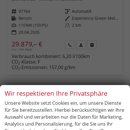
Fahrzeugnr.
97764
Getriebe
Automatik
Kraftstoff
Benzin
Außenfarbe
Experience Green Metallic
Leistung
110 kW (150 PS)
Kilometerstand
2 km
28.04.2026
29.879,– €
incl. 19% MwSt.
Rückruf
PDF-
Fahrzeug
anfordern
Datei,
drucken,
Verbrauch kombiniert:
6,20 l/100km
Fahrzeugexposé
parken
CO
-Klasse:
F
2
drucken
oder
CO
-Emissionen:
157,00 g/km
2
vergleichen
Wir respektieren Ihre Privatsphäre
Unsere Website setzt Cookies ein, um unsere Dienste
für Sie bereitzustellen. Hierbei berücksichtigen wir Ihre
Auswahl und verarbeiten nur die Daten für Marketing,
Analytics und Personalisierung, für die Sie uns Ihr