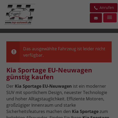
Anrufen
Das ausgewählte Fahrzeug ist leider nicht
verfügbar.
Kia Sportage EU-Neuwagen
günstig kaufen
Der
Kia Sportage EU-Neuwagen
ist ein moderner
SUV mit sportlichem Design, neuester Technologie
und hoher Alltagstauglichkeit. Effiziente Motoren,
großzügiger Innenraum und starke
Sicherheitsfeatures machen den
Kia Sportage
zum
beliebten Allrounder. Finden Sie Ihren
Kia Sportage