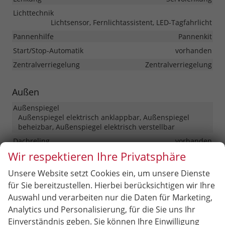
Lichttechnik
Lichtsensor, Fernlichtassistent, LED-Tagfahrlicht
Pannenhilfe
Pannenkit
Start/Stop-Automatik
vorhanden
Zentralverriegelung
Zentralverriegelung
Außen
Außenspiegel
Außenspiegel elektrisch anklappbar, Außenspiegel
beheizbar, Außenspiegel elektrisch verstellbar
Dachreling
vorhanden
Wir respektieren Ihre Privatsphäre
Scheiben, Verglasung
Getönte Scheiben
Unsere Website setzt Cookies ein, um unsere Dienste
Räder & Technik
für Sie bereitzustellen. Hierbei berücksichtigen wir Ihre
Auswahl und verarbeiten nur die Daten für Marketing,
Antriebsachse
Frontantrieb
Analytics und Personalisierung, für die Sie uns Ihr
Bremsen
Elektronische Parkbremse
Einverständnis geben. Sie können Ihre Einwilligung