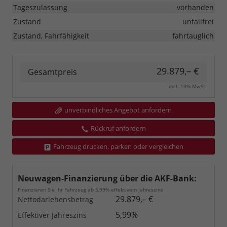
Tageszulassung
vorhanden
Zustand
unfallfrei
Zustand, Fahrfähigkeit
fahrtauglich
29.879,– €
Gesamtpreis
incl. 19% MwSt.
unverbindliches Angebot anfordern
Rückruf anfordern
Fahrzeug drucken, parken oder vergleichen
Neuwagen-Finanzierung über die AKF-Bank:
Finanzieren Sie Ihr Fahrzeug ab 5,99% effektivem Jahreszins
29.879,– €
Nettodarlehensbetrag
5,99%
Effektiver Jahreszins