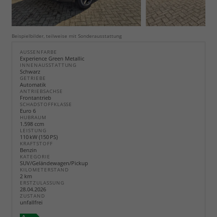
Beispielbilder, teilweise mit Sonderausstattung
AUSSENFARBE
Experience Green Metallic
INNENAUSSTATTUNG
Schwarz
GETRIEBE
Automatik
ANTRIEBSACHSE
Frontantrieb
SCHADSTOFFKLASSE
Euro 6
HUBRAUM
1.598 ccm
LEISTUNG
110 kW (150 PS)
KRAFTSTOFF
Benzin
KATEGORIE
SUV/Geländewagen/Pickup
KILOMETERSTAND
2 km
ERSTZULASSUNG
28.04.2026
ZUSTAND
unfallfrei