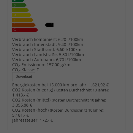
Verbrauch kombiniert:
6,20 l/100km
Verbrauch Innenstadt:
9,40 l/100km
Verbrauch Stadtrand:
6,60 l/100km
Verbrauch Landstraße:
5,80 l/100km
Verbrauch Autobahn:
6,70 l/100km
CO
-Emissionen:
157,00 g/km
2
CO
-Klasse:
F
2
Download
Energiekosten bei 15.000 km pro Jahr:
1.621,92 €
CO2 Kosten (niedrig)
:
(Kosten Durchschnitt 10 Jahre)
1.413,- €
CO2 Kosten (mittel)
:
(Kosten Durchschnitt 10 Jahre)
3.355,88 €
CO2 Kosten (hoch)
:
(Kosten Durchschnitt 10 Jahre)
5.181,- €
Jahressteuer:
172,- €