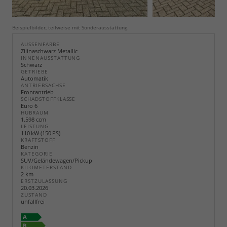
Beispielbilder, teilweise mit Sonderausstattung
AUSSENFARBE
Zilinaschwarz Metallic
INNENAUSSTATTUNG
Schwarz
GETRIEBE
Automatik
ANTRIEBSACHSE
Frontantrieb
SCHADSTOFFKLASSE
Euro 6
HUBRAUM
1.598 ccm
LEISTUNG
110 kW (150 PS)
KRAFTSTOFF
Benzin
KATEGORIE
SUV/Geländewagen/Pickup
KILOMETERSTAND
2 km
ERSTZULASSUNG
20.03.2026
ZUSTAND
unfallfrei