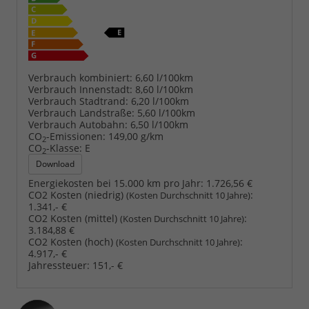
Verbrauch kombiniert:
6,60 l/100km
Verbrauch Innenstadt:
8,60 l/100km
Verbrauch Stadtrand:
6,20 l/100km
Verbrauch Landstraße:
5,60 l/100km
Verbrauch Autobahn:
6,50 l/100km
CO
-Emissionen:
149,00 g/km
2
CO
-Klasse:
E
2
Download
Energiekosten bei 15.000 km pro Jahr:
1.726,56 €
CO2 Kosten (niedrig)
:
(Kosten Durchschnitt 10 Jahre)
1.341,- €
CO2 Kosten (mittel)
:
(Kosten Durchschnitt 10 Jahre)
3.184,88 €
CO2 Kosten (hoch)
:
(Kosten Durchschnitt 10 Jahre)
4.917,- €
Jahressteuer:
151,- €