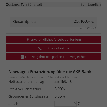
Zustand, Fahrfähigkeit
fahrtauglich
25.469,– €
Gesamtpreis
incl. 19% MwSt.
unverbindliches Angebot anfordern
Rückruf anfordern
Fahrzeug drucken, parken oder vergleichen
Neuwagen-Finanzierung über die AKF-Bank:
Finanzieren Sie Ihr Fahrzeug ab 5,99% effektivem Jahreszins
25.469,– €
Nettodarlehensbetrag
5,99%
Effektiver Jahreszins
5,95%
Gebundener Sollzinssatz
€
Anzahlung