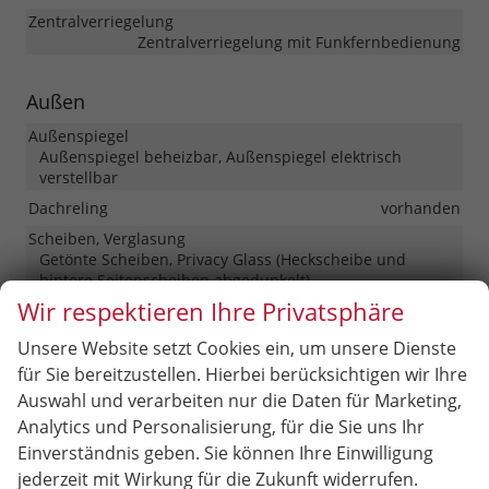
Zentralverriegelung
Zentralverriegelung mit Funkfernbedienung
Außen
Außenspiegel
Außenspiegel beheizbar, Außenspiegel elektrisch
verstellbar
Dachreling
vorhanden
Scheiben, Verglasung
Getönte Scheiben, Privacy Glass (Heckscheibe und
hintere Seitenscheiben abgedunkelt)
Wir respektieren Ihre Privatsphäre
Räder & Technik
Unsere Website setzt Cookies ein, um unsere Dienste
für Sie bereitzustellen. Hierbei berücksichtigen wir Ihre
Antriebsachse
Frontantrieb
Auswahl und verarbeiten nur die Daten für Marketing,
Bremsen
Elektronische Parkbremse
Analytics und Personalisierung, für die Sie uns Ihr
Fahrwerk- und Regelungssysteme
Einverständnis geben. Sie können Ihre Einwilligung
Antiblockiersystem (ABS), Elektronisches Stabilitäts-
Programm (ESP), Reifendruckkontrolle
jederzeit mit Wirkung für die Zukunft widerrufen.