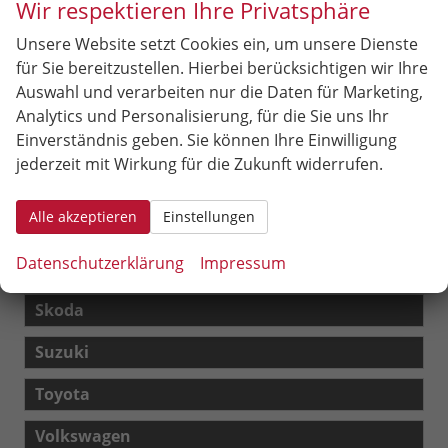
Wir respektieren Ihre Privatsphäre
XCeed
Unsere Website setzt Cookies ein, um unsere Dienste
Mercedes-Benz
für Sie bereitzustellen. Hierbei berücksichtigen wir Ihre
Auswahl und verarbeiten nur die Daten für Marketing,
MG
Analytics und Personalisierung, für die Sie uns Ihr
Einverständnis geben. Sie können Ihre Einwilligung
Nissan
jederzeit mit Wirkung für die Zukunft widerrufen.
Opel
Alle akzeptieren
Einstellungen
Peugeot
Datenschutzerklärung
Impressum
Seat
Skoda
Suzuki
Toyota
Volkswagen