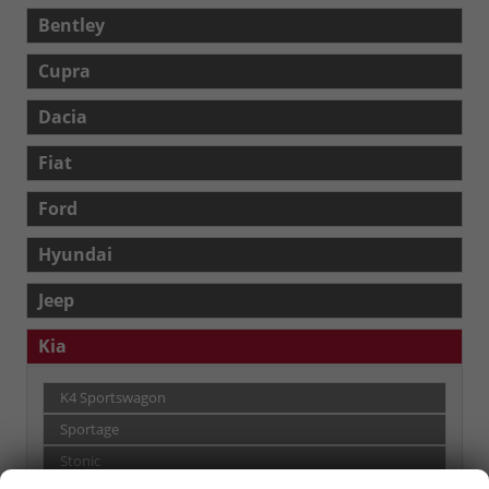
Bentley
Cupra
Dacia
Fiat
Ford
Hyundai
Jeep
Kia
K4 Sportswagon
Sportage
Stonic