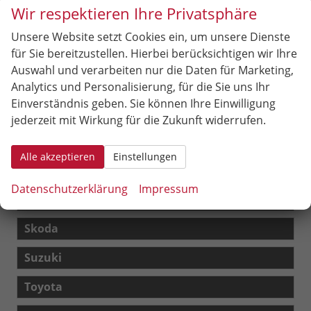
G-Klasse
Wir respektieren Ihre Privatsphäre
Sprinter
Unsere Website setzt Cookies ein, um unsere Dienste
Vito
für Sie bereitzustellen. Hierbei berücksichtigen wir Ihre
Auswahl und verarbeiten nur die Daten für Marketing,
MG
Analytics und Personalisierung, für die Sie uns Ihr
Einverständnis geben. Sie können Ihre Einwilligung
Nissan
jederzeit mit Wirkung für die Zukunft widerrufen.
Opel
Alle akzeptieren
Einstellungen
Peugeot
Datenschutzerklärung
Impressum
Seat
Skoda
Suzuki
Toyota