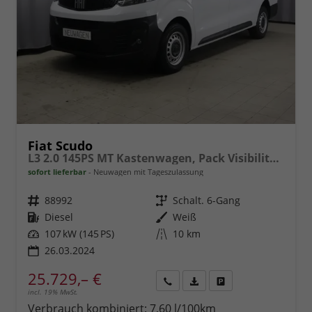
Fiat Scudo
L3 2.0 145PS MT Kastenwagen, Pack Visibility, Klimaanlage, Heckflügeltüren, Radio DAB, Einparkhilfe hinten, Berganfahrhilfe, vollwertiges Ersatzrad, Nebelscheinwerfer, 16" Stahlfelgen, uvm.
sofort lieferbar
Neuwagen mit Tageszulassung
Fahrzeugnr.
88992
Getriebe
Schalt. 6-Gang
Kraftstoff
Diesel
Außenfarbe
Weiß
Leistung
107 kW (145 PS)
Kilometerstand
10 km
26.03.2024
25.729,– €
incl. 19% MwSt.
Rückruf
PDF-
Fahrzeug
anfordern
Datei,
drucken,
Verbrauch kombiniert:
7,60 l/100km