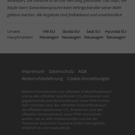
Verkäufers. Die Garantie ist an das Fahrzeug gebunden. Das heißt, der
Käufer kann Garantieansprüche beim Vertragshändler seiner Wahl
geltend machen. Alle Angebote sind freibleibend und unverbindlich.
Unsere
VW EU-
Skoda EU-
Seat EU-
Hyundai EU-
Hauptmarken:
Neuwagen
Neuwagen
Neuwagen
Neuwagen
Impressum
Datenschutz
AGB
Widerrufsbelehrung
Cookie-Einstellungen
Weitere Informationen zum offiziellen Kraftstoffverbrauch
und zu den offiziellen spezifischen CO
-Emissionen und
2
gegebenenfalls zum Stromverbrauch neuer PKW können
dem 'Leitfaden über den offiziellen Kraftstoffverbrauch,
die offiziellen spezifischen CO
-Emissionen und den
2
offiziellen Stromverbrauch neuer PKW' entnommen
werden, der an allen Verkaufsstellen und bei der
'Deutschen Automobil Treuhand GmbH' unentgeltlich
erhältlich ist unter www.dat.de.