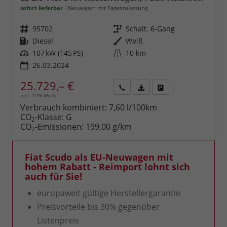
sofort lieferbar
Neuwagen mit Tageszulassung
Fahrzeugnr.
95702
Getriebe
Schalt. 6-Gang
Kraftstoff
Diesel
Außenfarbe
Weiß
Leistung
107 kW (145 PS)
Kilometerstand
10 km
26.03.2024
25.729,– €
incl. 19% MwSt.
Rückruf
PDF-
Fahrzeug
anfordern
Datei,
drucken,
Verbrauch kombiniert:
7,60 l/100km
Fahrzeugexposé
parken
CO
-Klasse:
G
2
drucken
oder
CO
-Emissionen:
199,00 g/km
2
vergleichen
Fiat Scudo als EU-Neuwagen mit
hohem Rabatt - Reimport lohnt sich
auch für Sie!
europaweit gültige Herstellergarantie
Preisvorteile bis 30% gegenüber
Listenpreis