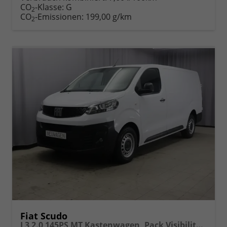
Fahrzeugexposé
parken
CO
-Klasse:
G
2
drucken
oder
CO
-Emissionen:
199,00 g/km
2
vergleichen
Fiat Scudo
L3 2.0 145PS MT Kastenwagen, Pack Visibility, Klimaanlage, Heckflügeltüren, Radio DAB, Einparkhilfe hinten, Berganfahrhilfe, vollwertiges Ersatzrad, Nebelscheinwerfer, 16" Stahlfelgen, uvm.