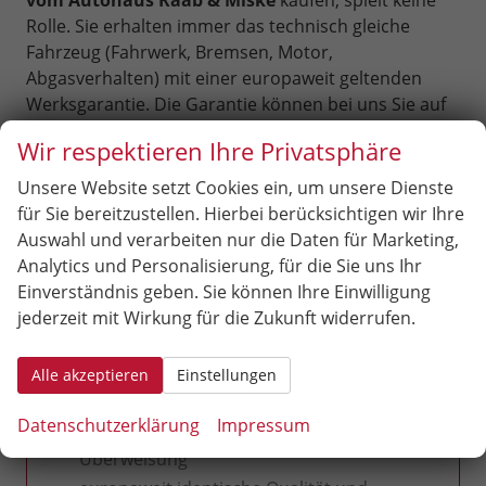
vom Autohaus Raab & Miske
kaufen, spielt keine
Rolle. Sie erhalten immer das technisch gleiche
Fahrzeug (Fahrwerk, Bremsen, Motor,
Abgasverhalten) mit einer europaweit geltenden
Werksgarantie. Die Garantie können bei uns Sie auf
Wunsch sogar verlängern.
Wir respektieren Ihre Privatsphäre
Unsere Website setzt Cookies ein, um unsere Dienste
Die Argumente für den Kauf eines Fiat
für Sie bereitzustellen. Hierbei berücksichtigen wir Ihre
Scudo als EU-Reimport vom Autohaus
Auswahl und verarbeiten nur die Daten für Marketing,
Raab & Miske:
Analytics und Personalisierung, für die Sie uns Ihr
Kaufvertrag nach deutschem Recht
Einverständnis geben. Sie können Ihre Einwilligung
keine Anzahlung bei Bestellung
jederzeit mit Wirkung für die Zukunft widerrufen.
erforderlich
unkomplizierte Inzahlungnahme Ihres
Alle akzeptieren
Einstellungen
Gebrauchten
Datenschutzerklärung
Impressum
Bezahlung bar bei Abholung oder per
Überweisung