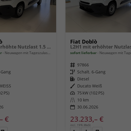
ò
Fiat Doblò
Länge XL Erhöhte Nutzlast 1.5 BlueHDi 75 kW (102 PS) Klimaanlage, Radio, DAB, Einparkhilfe hinten, Rückfahrkamera, Geschwindigkeitsbegrenzer, Verkehrsschilderkennung, 180° Heckflügeltür, Ersatzrad, Laderaumboden aus Gummibelag, uvm.
ar
Neuwagen mit Tageszulassung
sofort lieferbar
Neuwagen mit Tageszu
Fahrzeugnr.
97866
6-Gang
Getriebe
Schalt. 6-Gang
Kraftstoff
Diesel
WEISS
Außenfarbe
Ducato Weiß
2 PS)
Leistung
75 kW (102 PS)
Kilometerstand
10 km
26
30.06.2026
– €
23.233,– €
incl. 19% MwSt.