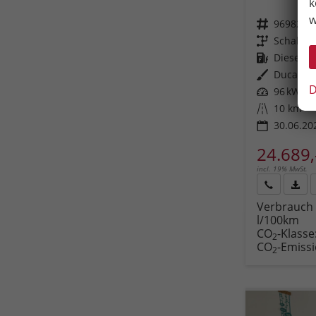
k
w
Fahrzeugnr.
96982
Getriebe
Schalt. 
Kraftstoff
Diesel
Außenfarbe
Ducato 
D
Leistung
96 kW (13
Kilometerstand
10 km
30.06.20
24.689,
incl. 19% MwSt.
Rückruf
PDF-
Verbrauch 
anfordern
Datei
l/100km
Fahr
CO
-Klasse
druc
2
CO
-Emiss
2