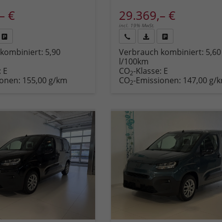
– €
29.369,– €
incl. 19% MwSt.
Fahrzeug
Rückruf
PDF-
Fahrzeug
kombiniert:
5,90
Verbrauch kombiniert:
5,60
,
drucken,
anfordern
Datei,
drucken,
l/100km
zeugexposé
parken
Fahrzeugexposé
parken
:
E
CO
-Klasse:
E
ken
oder
drucken
oder
2
ionen:
155,00 g/km
CO
-Emissionen:
147,00 g/
vergleichen
vergleichen
2