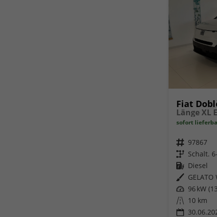
Fiat Dobl
sofort lieferb
Fahrzeugnr.
97867
Getriebe
Schalt. 
Kraftstoff
Diesel
Außenfarbe
GELATO 
Leistung
96 kW (13
Kilometerstand
10 km
30.06.20