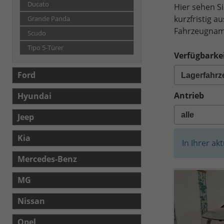
Ducato
Hier sehen S
kurzfristig a
Grande Panda
Fahrzeugname
Scudo
Tipo 5-Türer
Verfügbarkei
Ford
Antrieb
Hyundai
Jeep
Kia
In Ihrer ak
Mercedes-Benz
MG
Nissan
Opel