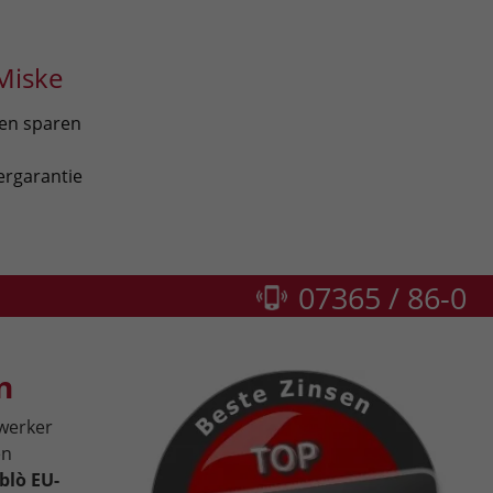
Miske
len sparen
ergarantie
07365 / 86-0
n
dwerker
en
blò EU-