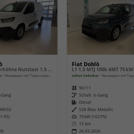
ò
Fiat Doblò
Länge XL Erhöhte Nutzlast 1.5 BlueHDi 96 kW (131 PS) Klimaanlage, Radio, DAB, Einparkhilfe hinten, Rückfahrkamera, Geschwindigkeitsbegrenzer, Verkehrsschilderkennung, 180° Heckflügeltür, Ersatzrad, Laderaumboden aus Gummibelag, uvm.
ar
Neuwagen mit Tageszulassung
sofort lieferbar
Neuwagen mit Tageszu
Fahrzeugnr.
96111
6-Gang
Getriebe
Schalt. 6-Gang
Kraftstoff
Diesel
WEISS
Außenfarbe
528 Blau Metallic
1 PS)
Leistung
75 kW (102 PS)
Kilometerstand
15 km
26
26.03.2026