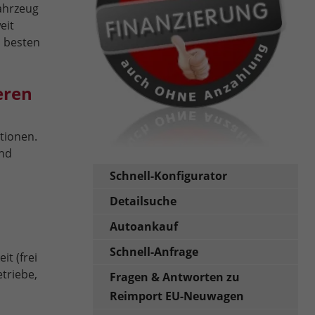
fahrzeug
eit
m besten
eren
tionen.
und
Schnell-Konfigurator
Detailsuche
Autoankauf
Schnell-Anfrage
t (frei
triebe,
Fragen & Antworten zu
Reimport EU-Neuwagen