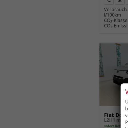
Rückruf
PDF-
Verbrauch 
anfordern
Datei
l/100km
Fahr
CO
-Klasse
druc
2
CO
-Emiss
2
U
b
Fiat Dobl
v
P
sofort lieferb