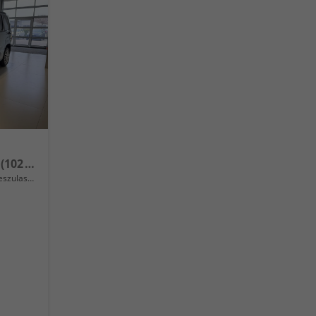
L1 1.5 MTJ 100k 6MT 75 kW (102 PS) Tech-Paket, Komfort-Paket, Lenkradheizung, Sitzheizung, 2-Zonen-Klimaautomatik, Rückfahrkamera, Navigationssystem, Android Auto, Apple CarPlay, DAB, Schiebetüren L+R, 16 Zoll Stahlfelgen, uvm.
lassung