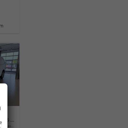
km
d
Länge XL Erhöhte Nutzlast 1.5 BlueHDi 96 kW (131 PS) Klimaanlage, Radio, DAB, Android Auto, Apple CarPlay, Rückfahrkamera, Magic Cargo, Laderaumboden aus Gummibelag, Ersatzrad, 10" Infotainmentsystem "All In One", 16" Stahlfelgen, uvm.
e
lassung