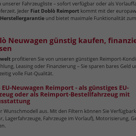
n unserer Fahrzeugliste – sofort verfügbar oder als Vorlauf
ferzeit. Jeder
Fiat Doblò Reimport
kommt mit der europaw
 Herstellergarantie
und bietet maximale Funktionalität zu
blò Neuwagen günstig kaufen, finanzi
asen
welt
profitieren Sie von unseren günstigen Reimport-Kondi
ahlung, Leasing oder Finanzierung – Sie sparen bares Geld 
eitig volle Fiat-Qualität.
ò EU-Neuwagen Reimport - als günstiges EU-
zeug oder als Reimport-Bestellfahrzeug mit
sstattung
r Wunschmodell aus. Mit den Filtern können Sie Verfügbarkei
r, Lagerfahrzeuge, Fahrzeuge im Vorlauf), Motorisierung, Ge
en.