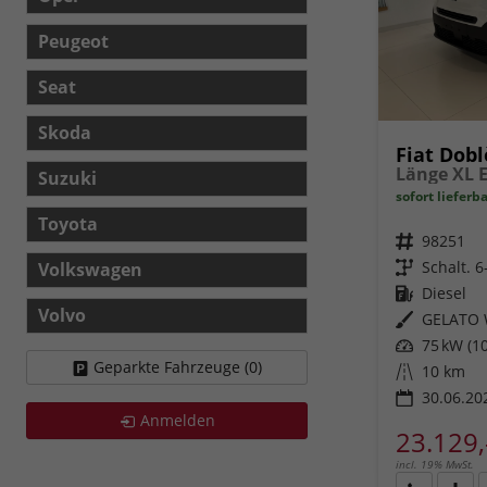
Peugeot
Seat
Skoda
Fiat Dobl
Suzuki
sofort lieferb
Toyota
Fahrzeugnr.
98251
Getriebe
Schalt. 
Volkswagen
Kraftstoff
Diesel
Volvo
Außenfarbe
GELATO 
Leistung
75 kW (10
Geparkte Fahrzeuge (
0
)
Kilometerstand
10 km
30.06.20
Anmelden
23.129,
incl. 19% MwSt.