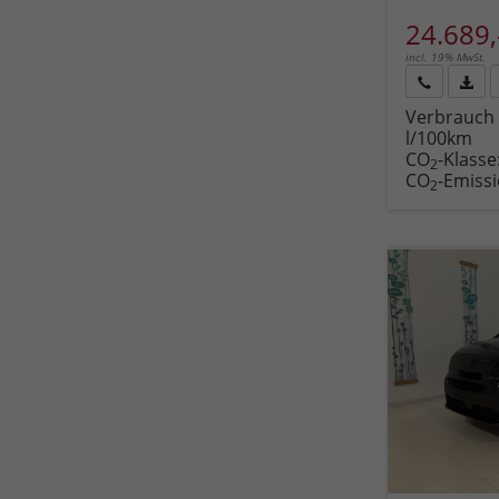
24.689,
incl. 19% MwSt.
Rückruf
PDF-
Verbrauch 
anfordern
Datei
l/100km
Fahr
CO
-Klasse
druc
2
CO
-Emiss
2