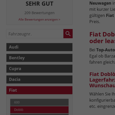
SEHR GUT
Neuwagen
i
mit kurzer Lie
209 Bewertungen
gültigen
Fiat
Alle Bewertungen anzeigen >
Preis.
Fahrzeugnr.
Fiat Do
oder le
Audi
Bei
Top-Auto
Egal ob Barz
Bentley
fahren gleichz
Cupra
Fiat Dobl
Lagerfahr
Dacia
Wunschau
Fiat
Wählen Sie Ih
konfigurierba
600
etc. eingrenz
Doblò