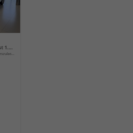
L2H1 mit erhöhter Nutzlast 1.5 BlueHDi 75 kW (102 PS) Klimaanlage, Radio, DAB, Android Auto, Apple CarPlay, Rückfahrkamera, Magic Cargo, Laderaumboden aus Gummibelag, Ersatzrad, 10" Infotainmentsystem "All In One", 16" Stahlfelgen, uvm.
lassung