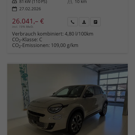
Leistung
81 kW (110 PS)
Kilometerstand
10 km
27.02.2026
26.041,– €
incl. 19% MwSt.
Rückruf
PDF-
Fahrzeug
anfordern
Datei,
drucken,
Verbrauch kombiniert:
4,80 l/100km
Fahrzeugexposé
parken
CO
-Klasse:
C
2
drucken
oder
CO
-Emissionen:
109,00 g/km
2
vergleichen