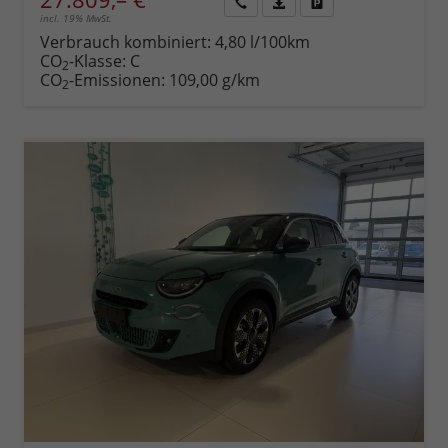
incl. 19% MwSt.
Rückruf
PDF-
Fahrzeug
anfordern
Datei,
drucken,
Verbrauch kombiniert:
4,80 l/100km
Fahrzeugexposé
parken
CO
-Klasse:
C
2
drucken
oder
CO
-Emissionen:
109,00 g/km
2
vergleichen