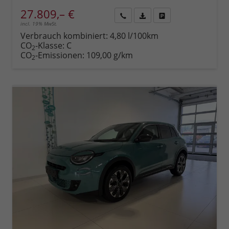
27.809,– €
incl. 19% MwSt.
Rückruf
PDF-
Fahrzeug
anfordern
Datei,
drucken,
Verbrauch kombiniert:
4,80 l/100km
Fahrzeugexposé
parken
CO
-Klasse:
C
2
drucken
oder
CO
-Emissionen:
109,00 g/km
2
vergleichen