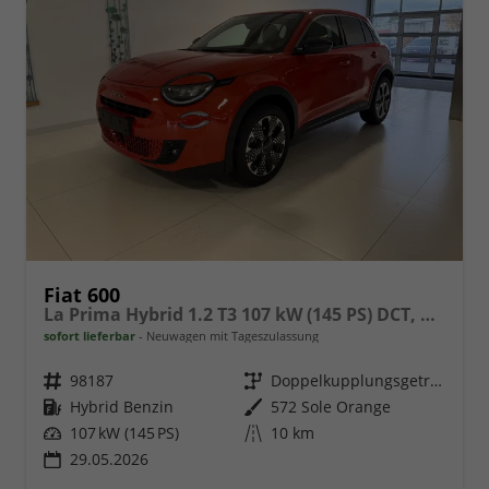
Fiat 600
La Prima Hybrid 1.2 T3 107 kW (145 PS) DCT, Winterpaket, Dolce Vita Paket, Ledersitze Canneloni, Chrom Akzente, Klimaautomatik, Einparkhilfe hinten, LED-Scheinwerfer, Volldigitales Kombiinstrument, Fernlichtassistent, uvm.
sofort lieferbar
Neuwagen mit Tageszulassung
Fahrzeugnr.
98187
Getriebe
Doppelkupplungsgetriebe (DSG)
Kraftstoff
Hybrid Benzin
Außenfarbe
572 Sole Orange
Leistung
107 kW (145 PS)
Kilometerstand
10 km
29.05.2026