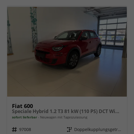
Fiat 600
Speciale Hybrid 1.2 T3 81 kW (110 PS) DCT Winter-Paket, Klimaanlage, Radio, DAB, Android Auto, Apple CarPlay, Freisprecheinrichtung, Bluetooth, Regensensor, Einparkhilfe hinten, LED-Scheinwerfer, uvm.
sofort lieferbar
Neuwagen mit Tageszulassung
Fahrzeugnr.
97008
Getriebe
Doppelkupplungsgetriebe (DSG)