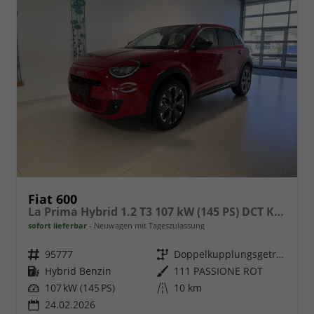
Fiat 600
La Prima Hybrid 1.2 T3 107 kW (145 PS) DCT Klimaautomatik, Massagesitz, Sitzheizung, elektrisch verstellbarer Fahrersitz, Radio, DAB, Apple CarPlay, Android Auto, Navigationssystem, 18 Zoll Leichtmetallfelgen, uvm.
sofort lieferbar
Neuwagen mit Tageszulassung
Fahrzeugnr.
95777
Getriebe
Doppelkupplungsgetriebe (DSG)
Kraftstoff
Hybrid Benzin
Außenfarbe
111 PASSIONE ROT
Leistung
107 kW (145 PS)
Kilometerstand
10 km
24.02.2026