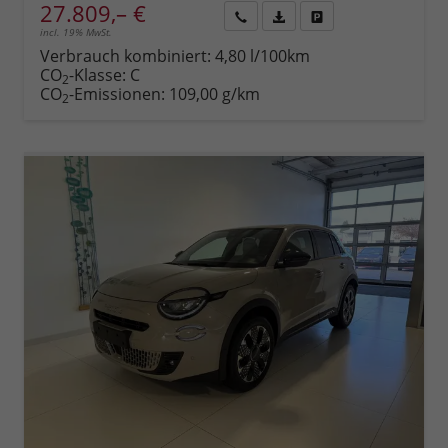
27.809,– €
incl. 19% MwSt.
Rückruf
PDF-
Fahrzeug
anfordern
Datei,
drucken,
Verbrauch kombiniert:
4,80 l/100km
Fahrzeugexposé
parken
CO
-Klasse:
C
2
drucken
oder
CO
-Emissionen:
109,00 g/km
2
vergleichen