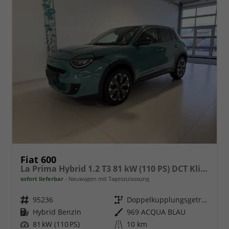
Fiat 600
La Prima Hybrid 1.2 T3 81 kW (110 PS) DCT Klimaautomatik, Massagesitz, Sitzheizung, elektrisch verstellbarer Fahrersitz, Radio, DAB, Apple CarPlay, Android Auto, Navigationssystem, 18 Zoll Leichtmetallfelgen, uvm.
sofort lieferbar
Neuwagen mit Tageszulassung
Fahrzeugnr.
95236
Getriebe
Doppelkupplungsgetriebe (DSG)
Kraftstoff
Hybrid Benzin
Außenfarbe
969 ACQUA BLAU
Leistung
81 kW (110 PS)
Kilometerstand
10 km