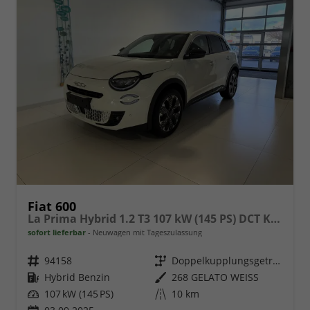
Fiat 600
La Prima Hybrid 1.2 T3 107 kW (145 PS) DCT Klimaautomatik, Massagesitz, Sitzheizung, elektrisch verstellbarer Fahrersitz, Radio, DAB, Apple CarPlay, Android Auto, Navigationssystem, 18 Zoll Leichtmetallfelgen, uvm.
sofort lieferbar
Neuwagen mit Tageszulassung
Fahrzeugnr.
94158
Getriebe
Doppelkupplungsgetriebe (DSG)
Kraftstoff
Hybrid Benzin
Außenfarbe
268 GELATO WEISS
Leistung
107 kW (145 PS)
Kilometerstand
10 km