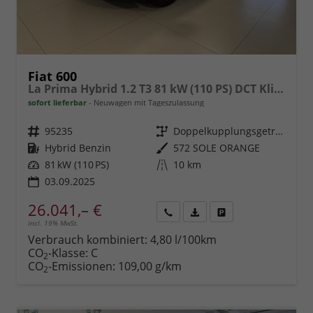
Fiat 600
La Prima Hybrid 1.2 T3 81 kW (110 PS) DCT Klimaautomatik, Massagesitz, Sitzheizung, elektrisch verstellbarer Fahrersitz, Radio, DAB, Apple CarPlay, Android Auto, Navigationssystem, 18 Zoll Leichtmetallfelgen, uvm.
sofort lieferbar
Neuwagen mit Tageszulassung
Fahrzeugnr.
95235
Getriebe
Doppelkupplungsgetriebe (DSG)
Kraftstoff
Hybrid Benzin
Außenfarbe
572 SOLE ORANGE
Leistung
81 kW (110 PS)
Kilometerstand
10 km
03.09.2025
26.041,– €
incl. 19% MwSt.
Rückruf
PDF-
Fahrzeug
anfordern
Datei,
drucken,
Verbrauch kombiniert:
4,80 l/100km
Fahrzeugexposé
parken
CO
-Klasse:
C
2
drucken
oder
CO
-Emissionen:
109,00 g/km
2
vergleichen