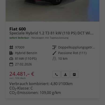
Fiat 600
Speciale Hybrid 1.2 T3 81 kW (110 PS) DCT Winter-Paket, Klimaautomatik, Radio, DAB, Android Auto, Apple CarPlay, Navigationssystem, Bluetooth, LED-Scheinwerfer, Induktionsladen für Smartphones, Rückfahrkamera, Keyless GO, uvm.
sofort lieferbar
Neuwagen mit Tageszulassung
Fahrzeugnr.
97009
Getriebe
Doppelkupplungsgetriebe (DSG)
Kraftstoff
Hybrid Benzin
Außenfarbe
Passione Rot (111)
Leistung
81 kW (110 PS)
Kilometerstand
10 km
27.02.2026
24.481,– €
incl. 19% MwSt.
Rückruf
PDF-
Fahrzeug
anfordern
Datei,
drucken,
Verbrauch kombiniert:
4,80 l/100km
Fahrzeugexposé
parken
CO
-Klasse:
C
2
drucken
oder
CO
-Emissionen:
109,00 g/km
2
vergleichen