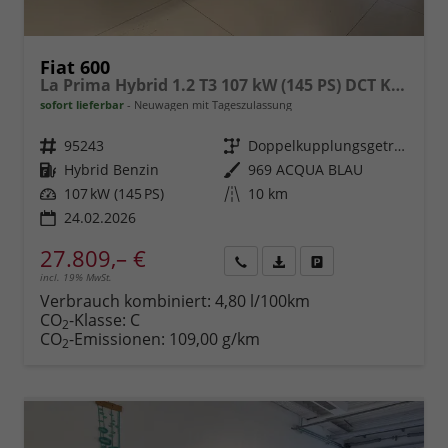
Fiat 600
La Prima Hybrid 1.2 T3 107 kW (145 PS) DCT Klimaautomatik, Massagesitz, Sitzheizung, elektrisch verstellbarer Fahrersitz, Radio, DAB, Apple CarPlay, Android Auto, Navigationssystem, 18 Zoll Leichtmetallfelgen, uvm.
sofort lieferbar
Neuwagen mit Tageszulassung
Fahrzeugnr.
95243
Getriebe
Doppelkupplungsgetriebe (DSG)
Kraftstoff
Hybrid Benzin
Außenfarbe
969 ACQUA BLAU
Leistung
107 kW (145 PS)
Kilometerstand
10 km
24.02.2026
27.809,– €
incl. 19% MwSt.
Rückruf
PDF-
Fahrzeug
anfordern
Datei,
drucken,
Verbrauch kombiniert:
4,80 l/100km
Fahrzeugexposé
parken
CO
-Klasse:
C
2
drucken
oder
CO
-Emissionen:
109,00 g/km
2
vergleichen