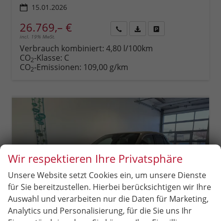
15.01.2026
26.769,– €
incl. 19% MwSt.
Rückruf
PDF-
Fahrzeug
anfordern
Datei,
drucken,
Verbrauch kombiniert:
4,80 l/100km
Fahrzeugexposé
parken
CO
-Klasse:
C
2
drucken
oder
CO
-Emissionen:
109,00 g/km
2
vergleichen
Wir respektieren Ihre Privatsphäre
Unsere Website setzt Cookies ein, um unsere Dienste
für Sie bereitzustellen. Hierbei berücksichtigen wir Ihre
Auswahl und verarbeiten nur die Daten für Marketing,
Analytics und Personalisierung, für die Sie uns Ihr