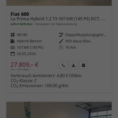
Fiat 600
La Prima Hybrid 1.2 T3 107 kW (145 PS) DCT, Winterpaket, Dolce Vita Paket, Ledersitze Canneloni, Chrom Akzente, Klimaautomatik, Einparkhilfe hinten, LED-Scheinwerfer, Volldigitales Kombiinstrument, Fernlichtassistent, uvm.
sofort lieferbar
Neuwagen mit Tageszulassung
Fahrzeugnr.
98186
Getriebe
Doppelkupplungsgetriebe (DSG)
Kraftstoff
Hybrid Benzin
Außenfarbe
959 Aqua Blau
Leistung
107 kW (145 PS)
Kilometerstand
10 km
29.05.2026
27.809,– €
incl. 19% MwSt.
Rückruf
PDF-
Fahrzeug
anfordern
Datei,
drucken,
Verbrauch kombiniert:
4,80 l/100km
Fahrzeugexposé
parken
CO
-Klasse:
C
2
drucken
oder
CO
-Emissionen:
109,00 g/km
2
vergleichen