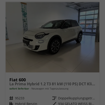
Fiat 600
La Prima Hybrid 1.2 T3 81 kW (110 PS) DCT Klimaautomatik, Massagesitz, Sitzheizung, elektrisch verstellbarer Fahrersitz, Radio, DAB, Apple CarPlay, Android Auto, Navigationssystem, 18 Zoll Leichtmetallfelgen, uvm.
sofort lieferbar
Neuwagen mit Tageszulassung
Fahrzeugnr.
95233
Getriebe
Doppelkupplungsgetriebe (DSG)
Kraftstoff
Hybrid Benzin
Außenfarbe
934 GELATO WEISS BICOLORE