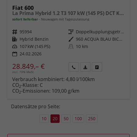
Fiat 600
La Prima Hybrid 1.2 T3 107 kW (145 PS) DCT Klimaautomatik, Massagesitz, Sitzheizung, elektrisch verstellbarer Fahrersitz, Radio, DAB, Apple CarPlay, Android Auto, Navigationssystem, 18 Zoll Leichtmetallfelgen, uvm.
sofort lieferbar
Neuwagen mit Tageszulassung
Fahrzeugnr.
95994
Getriebe
Doppelkupplungsgetriebe (DSG)
Kraftstoff
Hybrid Benzin
Außenfarbe
960 ACQUA BLAU BICOLORE
Leistung
107 kW (145 PS)
Kilometerstand
10 km
24.02.2026
28.849,– €
incl. 19% MwSt.
Rückruf
PDF-
Fahrzeug
anfordern
Datei,
drucken,
Verbrauch kombiniert:
4,80 l/100km
Fahrzeugexposé
parken
CO
-Klasse:
C
2
drucken
oder
CO
-Emissionen:
109,00 g/km
2
vergleichen
Datensätze pro Seite:
10
20
50
100
250