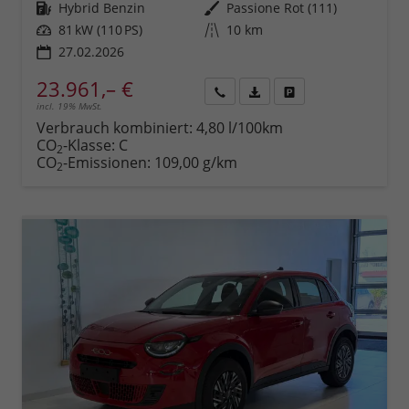
Kraftstoff
Hybrid Benzin
Außenfarbe
Passione Rot (111)
Leistung
81 kW (110 PS)
Kilometerstand
10 km
27.02.2026
23.961,– €
incl. 19% MwSt.
Rückruf
PDF-
Fahrzeug
anfordern
Datei,
drucken,
Verbrauch kombiniert:
4,80 l/100km
Fahrzeugexposé
parken
CO
-Klasse:
C
2
drucken
oder
CO
-Emissionen:
109,00 g/km
2
vergleichen