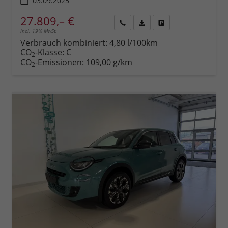
03.09.2025
27.809,– €
incl. 19% MwSt.
Rückruf
PDF-
Fahrzeug
anfordern
Datei,
drucken,
Verbrauch kombiniert:
4,80 l/100km
Fahrzeugexposé
parken
CO
-Klasse:
C
2
drucken
oder
CO
-Emissionen:
109,00 g/km
2
vergleichen