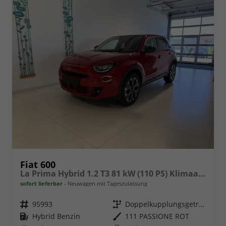
Fiat 600
La Prima Hybrid 1.2 T3 81 kW (110 PS) Klimaautomatik, Massagesitz, Sitzheizung, elektrisch verstellbarer Fahrersitz, Radio, DAB, Apple CarPlay, Android Auto, Navigationssystem, 18 Zoll Leichtmetallfelgen, uvm.
sofort lieferbar
Neuwagen mit Tageszulassung
Fahrzeugnr.
95993
Getriebe
Doppelkupplungsgetriebe (DSG)
Kraftstoff
Hybrid Benzin
Außenfarbe
111 PASSIONE ROT