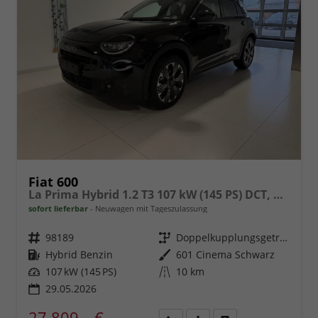
Fiat 600
La Prima Hybrid 1.2 T3 107 kW (145 PS) DCT, Winterpaket, Dolce Vita Paket, Ledersitze Canneloni, Chrom Akzente, Klimaautomatik, Einparkhilfe hinten, LED-Scheinwerfer, Volldigitales Kombiinstrument, Fernlichtassistent, uvm.
sofort lieferbar
Neuwagen mit Tageszulassung
Fahrzeugnr.
98189
Getriebe
Doppelkupplungsgetriebe (DSG)
Kraftstoff
Hybrid Benzin
Außenfarbe
601 Cinema Schwarz
Leistung
107 kW (145 PS)
Kilometerstand
10 km
29.05.2026
27.809,– €