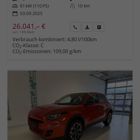
Leistung
81 kW (110 PS)
Kilometerstand
10 km
03.09.2025
26.041,– €
incl. 19% MwSt.
Rückruf
PDF-
Fahrzeug
anfordern
Datei,
drucken,
Verbrauch kombiniert:
4,80 l/100km
Fahrzeugexposé
parken
CO
-Klasse:
C
2
drucken
oder
CO
-Emissionen:
109,00 g/km
2
vergleichen