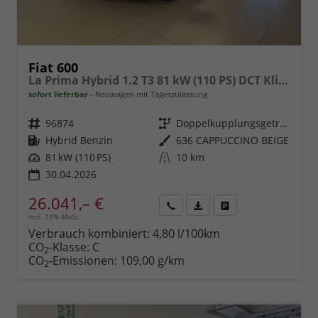
Fiat 600
La Prima Hybrid 1.2 T3 81 kW (110 PS) DCT Klimaautomatik, Massagesitz, Sitzheizung, elektrisch verstellbarer Fahrersitz, Radio, DAB, Apple CarPlay, Android Auto, Navigationssystem, 18 Zoll Leichtmetallfelgen, uvm.
sofort lieferbar
Neuwagen mit Tageszulassung
Fahrzeugnr.
96874
Getriebe
Doppelkupplungsgetriebe (DSG)
Kraftstoff
Hybrid Benzin
Außenfarbe
636 CAPPUCCINO BEIGE
Leistung
81 kW (110 PS)
Kilometerstand
10 km
30.04.2026
26.041,– €
incl. 19% MwSt.
Rückruf
PDF-
Fahrzeug
anfordern
Datei,
drucken,
Verbrauch kombiniert:
4,80 l/100km
Fahrzeugexposé
parken
CO
-Klasse:
C
2
drucken
oder
CO
-Emissionen:
109,00 g/km
2
vergleichen