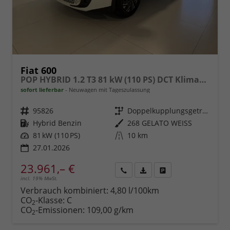
Fiat 600
POP HYBRID 1.2 T3 81 kW (110 PS) DCT Klimaanlage, Radio, DAB, Android Auto, Apple CarPlay, Mirror Screen, LED-Scheinwerfer, Einparkhilfe hinten, Regensensor, Lichtsensor, höhenverstellbarer Fahrersitz, uvm.
sofort lieferbar
Neuwagen mit Tageszulassung
Fahrzeugnr.
95826
Getriebe
Doppelkupplungsgetriebe (DSG)
Kraftstoff
Hybrid Benzin
Außenfarbe
268 GELATO WEISS
Leistung
81 kW (110 PS)
Kilometerstand
10 km
27.01.2026
23.961,– €
incl. 19% MwSt.
Rückruf
PDF-
Fahrzeug
anfordern
Datei,
drucken,
Verbrauch kombiniert:
4,80 l/100km
Fahrzeugexposé
parken
CO
-Klasse:
C
2
drucken
oder
CO
-Emissionen:
109,00 g/km
2
vergleichen