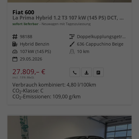
Fiat 600
La Prima Hybrid 1.2 T3 107 kW (145 PS) DCT, Winterpaket, Dolce Vita Paket, Ledersitze Canneloni, Chrom Akzente, Klimaautomatik, Einparkhilfe hinten, LED-Scheinwerfer, Volldigitales Kombiinstrument, Fernlichtassistent, uvm.
sofort lieferbar
Neuwagen mit Tageszulassung
Fahrzeugnr.
98188
Getriebe
Doppelkupplungsgetriebe (DSG)
Kraftstoff
Hybrid Benzin
Außenfarbe
636 Cappuchino Beige
Leistung
107 kW (145 PS)
Kilometerstand
10 km
29.05.2026
27.809,– €
incl. 19% MwSt.
Rückruf
PDF-
Fahrzeug
anfordern
Datei,
drucken,
Verbrauch kombiniert:
4,80 l/100km
Fahrzeugexposé
parken
CO
-Klasse:
C
2
drucken
oder
CO
-Emissionen:
109,00 g/km
2
vergleichen