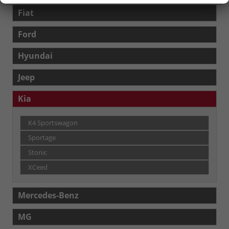
Fiat
Ford
Hyundai
Jeep
Kia
K4 Sportswagon
Sportage
Stonic
XCeed
Mercedes-Benz
MG