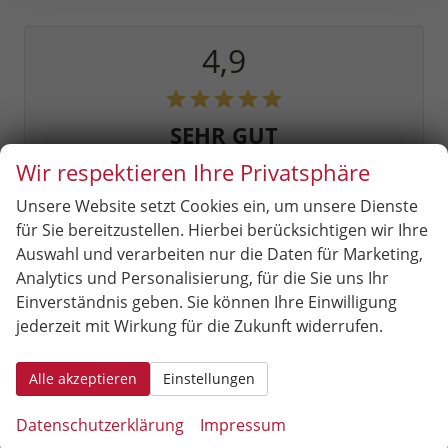
4,9
SEHR GUT
Wir respektieren Ihre Privatsphäre
209 Bewertungen
Alle Bewertungen anzeigen >
Unsere Website setzt Cookies ein, um unsere Dienste
für Sie bereitzustellen. Hierbei berücksichtigen wir Ihre
Fahrzeugnr.
Auswahl und verarbeiten nur die Daten für Marketing,
Analytics und Personalisierung, für die Sie uns Ihr
Einverständnis geben. Sie können Ihre Einwilligung
Audi
jederzeit mit Wirkung für die Zukunft widerrufen.
Bentley
Alle akzeptieren
Einstellungen
Cupra
Datenschutzerklärung
Impressum
Dacia