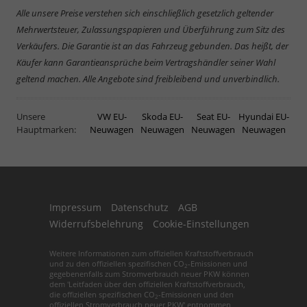
Alle unsere Preise verstehen sich einschließlich gesetzlich geltender
Mehrwertsteuer, Zulassungspapieren und Überführung zum Sitz des
Verkäufers. Die Garantie ist an das Fahrzeug gebunden. Das heißt, der
Käufer kann Garantieansprüche beim Vertragshändler seiner Wahl
geltend machen. Alle Angebote sind freibleibend und unverbindlich.
Unsere
VW EU-
Skoda EU-
Seat EU-
Hyundai EU-
Hauptmarken:
Neuwagen
Neuwagen
Neuwagen
Neuwagen
Impressum
Datenschutz
AGB
Widerrufsbelehrung
Cookie-Einstellungen
Weitere Informationen zum offiziellen Kraftstoffverbrauch
und zu den offiziellen spezifischen CO
-Emissionen und
2
gegebenenfalls zum Stromverbrauch neuer PKW können
dem 'Leitfaden über den offiziellen Kraftstoffverbrauch,
die offiziellen spezifischen CO
-Emissionen und den
2
offiziellen Stromverbrauch neuer PKW' entnommen