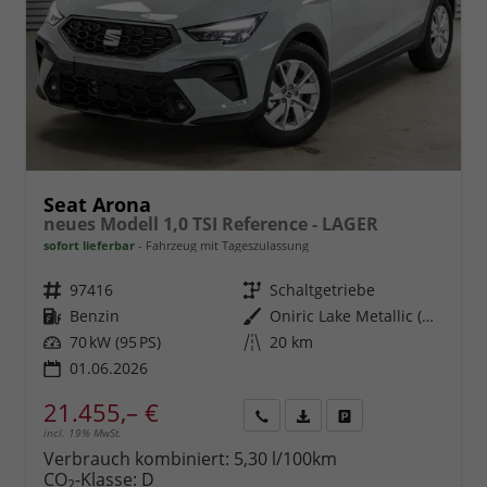
Seat Arona
neues Modell 1,0 TSI Reference - LAGER
sofort lieferbar
Fahrzeug mit Tageszulassung
Fahrzeugnr.
97416
Getriebe
Schaltgetriebe
Kraftstoff
Benzin
Außenfarbe
Oniric Lake Metallic (M6)
Leistung
70 kW (95 PS)
Kilometerstand
20 km
01.06.2026
21.455,– €
incl. 19% MwSt.
Rückruf
PDF-
Fahrzeug
anfordern
Datei,
drucken,
Verbrauch kombiniert:
5,30 l/100km
Fahrzeugexposé
parken
CO
-Klasse:
D
2