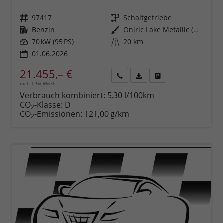
Fahrzeugnr.
97417
Getriebe
Schaltgetriebe
Kraftstoff
Benzin
Außenfarbe
Oniric Lake Metallic (M6)
Leistung
70 kW (95 PS)
Kilometerstand
20 km
01.06.2026
21.455,– €
incl. 19% MwSt.
Rückruf
PDF-
Fahrzeug
anfordern
Datei,
drucken,
Verbrauch kombiniert:
5,30 l/100km
Fahrzeugexposé
parken
CO
-Klasse:
D
2
drucken
oder
CO
-Emissionen:
121,00 g/km
2
vergleichen