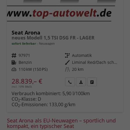
Seat Arona
neues Modell 1,5 TSI DSG FR - LAGER
sofort lieferbar
Neuwagen
Fahrzeugnr.
97971
Getriebe
Automatik
Kraftstoff
Benzin
Außenfarbe
Liminal Red/Dach schwarz Metallic (S60E)
Leistung
110 kW (150 PS)
Kilometerstand
20 km
28.839,– €
incl. 19% MwSt.
Rückruf
PDF-
Fahrzeug
anfordern
Datei,
drucken,
Verbrauch kombiniert:
5,90 l/100km
Fahrzeugexposé
parken
CO
-Klasse:
D
2
drucken
oder
CO
-Emissionen:
133,00 g/km
2
vergleichen
Seat Arona als EU-Neuwagen – sportlich und
kompakt, ein typischer Seat