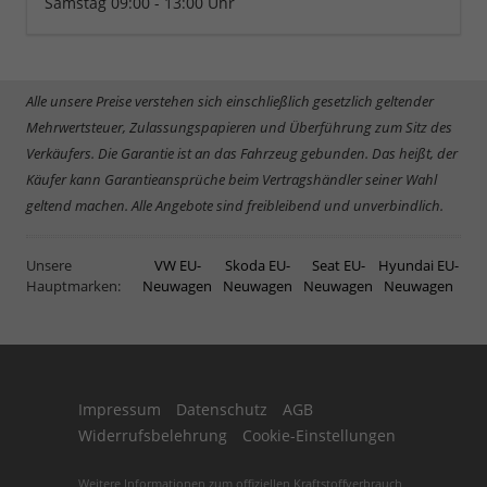
Samstag 09:00 - 13:00 Uhr
Alle unsere Preise verstehen sich einschließlich gesetzlich geltender
Mehrwertsteuer, Zulassungspapieren und Überführung zum Sitz des
Verkäufers. Die Garantie ist an das Fahrzeug gebunden. Das heißt, der
Käufer kann Garantieansprüche beim Vertragshändler seiner Wahl
geltend machen. Alle Angebote sind freibleibend und unverbindlich.
Unsere
VW EU-
Skoda EU-
Seat EU-
Hyundai EU-
Hauptmarken:
Neuwagen
Neuwagen
Neuwagen
Neuwagen
Impressum
Datenschutz
AGB
Widerrufsbelehrung
Cookie-Einstellungen
Weitere Informationen zum offiziellen Kraftstoffverbrauch