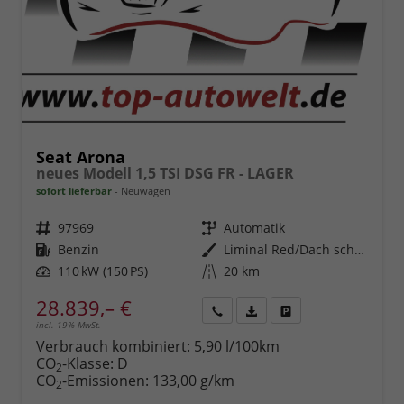
Seat Arona
neues Modell 1,5 TSI DSG FR - LAGER
sofort lieferbar
Neuwagen
Fahrzeugnr.
97969
Getriebe
Automatik
Kraftstoff
Benzin
Außenfarbe
Liminal Red/Dach schwarz Metallic (S60E)
Leistung
110 kW (150 PS)
Kilometerstand
20 km
28.839,– €
incl. 19% MwSt.
Rückruf
PDF-
Fahrzeug
anfordern
Datei,
drucken,
Verbrauch kombiniert:
5,90 l/100km
Fahrzeugexposé
parken
CO
-Klasse:
D
2
drucken
oder
CO
-Emissionen:
133,00 g/km
2
vergleichen