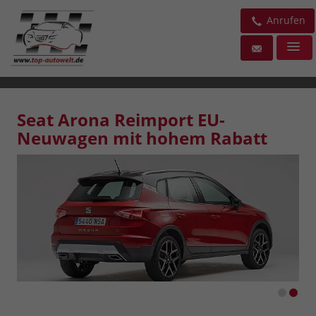
Anrufen
Seat Arona Reimport EU-
Neuwagen mit hohem Rabatt