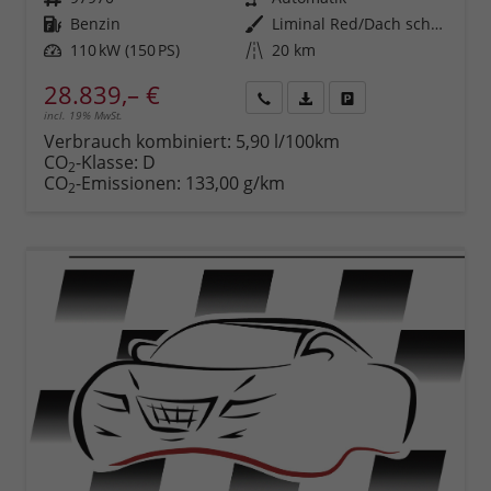
Kraftstoff
Benzin
Außenfarbe
Liminal Red/Dach schwarz Metallic (S60E)
Leistung
110 kW (150 PS)
Kilometerstand
20 km
28.839,– €
incl. 19% MwSt.
Rückruf
PDF-
Fahrzeug
anfordern
Datei,
drucken,
Verbrauch kombiniert:
5,90 l/100km
Fahrzeugexposé
parken
CO
-Klasse:
D
2
drucken
oder
CO
-Emissionen:
133,00 g/km
2
vergleichen