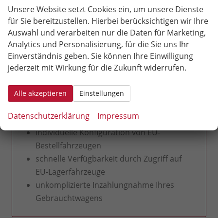
Neuwagen
ist der perfekte Begleiter für die City,
Unsere Website setzt Cookies ein, um unsere Dienste
genauso wie für kleine und große Abenteuer am
für Sie bereitzustellen. Hierbei berücksichtigen wir Ihre
Wochenende.
Auswahl und verarbeiten nur die Daten für Marketing,
Analytics und Personalisierung, für die Sie uns Ihr
Einverständnis geben. Sie können Ihre Einwilligung
Seat Arona als EU-Neuwagen mit
hohem Rabatt - Reimport lohnt sich
jederzeit mit Wirkung für die Zukunft widerrufen.
auch für Sie!
europaweit gültige Herstellergarantie
Alle akzeptieren
Einstellungen
Preisvorteile bis 30% gegenüber
Datenschutzerklärung
Impressum
Listenpreis
individuelle Konfiguration von EU-
Bestellfahrzeugen
schnelle Verfügbarkeit durch Zugriff auf
EU-Lagerfahrzeuge
unkomplizierte Inzahlungnahme Ihres
Gebrauchtwagens